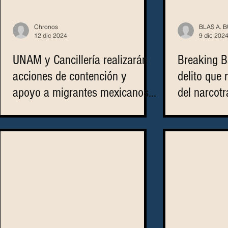
Chronos
BLAS A. 
12 dic 2024
9 dic 202
UNAM y Cancillería realizarán
Breaking B
acciones de contención y
delito que 
apoyo a migrantes mexicanos
del narcotr
que viven en EU