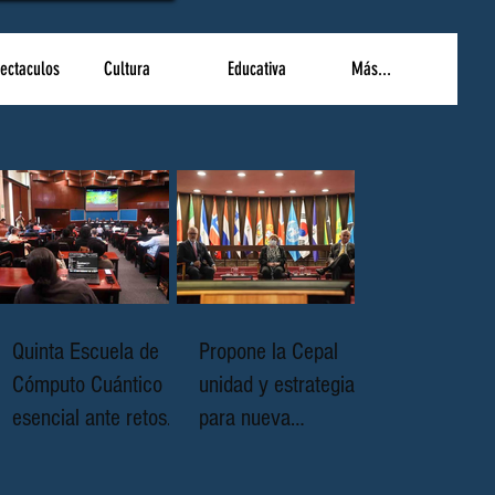
ectaculos
Cultura
Educativa
Más...
Quinta Escuela de
Propone la Cepal
Cómputo Cuántico
unidad y estrategias
esencial ante retos
para nueva
científicos complejos
geopolítica en al y el
caribe