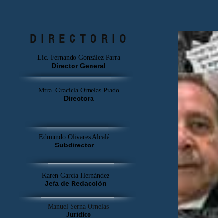
alerta
DIRECTORIO
Lic. Fernando González Parra
Director General
Mtra. Graciela Ornelas Prado
Directora
Edmundo Olivares Alcalá
Subdirector
Karen García Hernández
Jefa de Redacción
Manuel Serna Ornelas
Jurídico