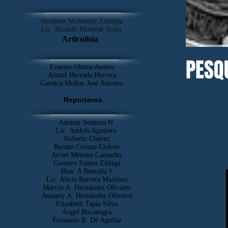
Abraham Mohamed Zamilpa
Lic. Ricardo Monreal Ávila
Articulista
PESQU
Ernesto Olmos Avalos.
Alitzel Herrada Herrera.
Garnica Muñoz José Antonio.
Reporteros
Adonay Somoza H.
Lic. Andrés Aguilera.
Roberto Chávez
Renato Corona Chávez
Javier Méndez Camacho
Gustavo Santos Zúñiga
Blas. A Buendía †
​Lic. Alicia Barrera Martínez
Marcos A. Hernández Olivares
Amaury A. Hernández Olivares
Elizabeth Tapia Silva
Ángel Bocanegra
Fernando R. De Aguilar