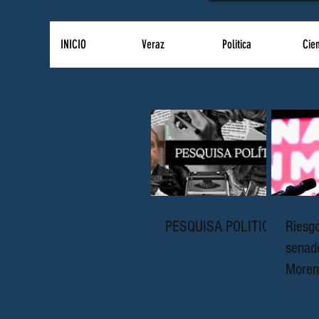
INICIO
Veraz
Politica
Cie
PESQUISA POLITICA
Riesgo
senad
Moren
y host
Estad