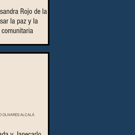
sandra Rojo de la
ar la paz y la
n comunitaria
 OLIVARES ALCALÁ
4
ada y Janecarlo