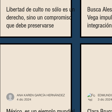
Libertad de culto no sólo es un
Busca Ales
derecho, sino un compromiso
Vega impuls
que debe preservarse
integració
ANA KAREN GARCÍA HERNÁNDEZ
EDMUNDO
4 dic 2024
3 dic 202
México, es un ejemplo mundial
Clara Brug