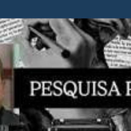
n líderes P.
réplica en las
mañaneras