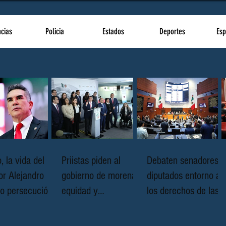
ncias
Policia
Estados
Deportes
Esp
, la vida del
Priistas piden al
Debaten senadores y
or Alejandro
gobierno de morena
diputados entorno a
o persecución
equidad y
los derechos de las
igamiento del
congruencia para
audiencias
o mexicano,
garantizar derecho de