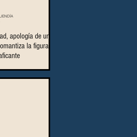
BUENDÍA
4
ad, apología de un
romantiza la figura
aficante