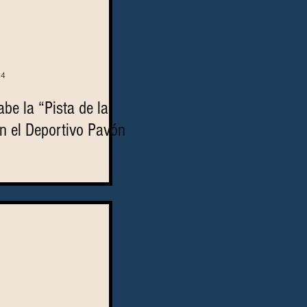
24
be la “Pista de la
en el Deportivo Pavón