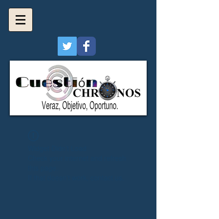
Widget Didn’t Load
Check your internet and refresh
this page.
If that doesn’t work, contact us.