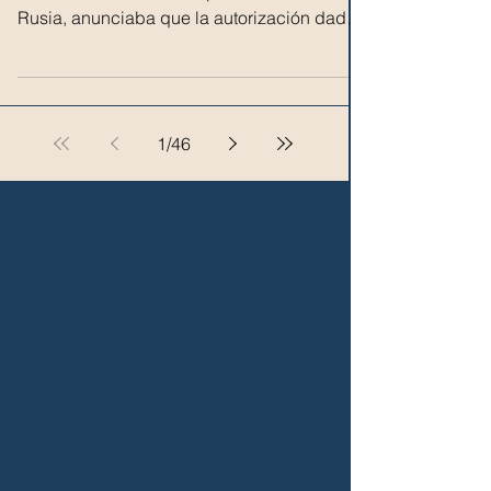
Rusia, anunciaba que la autorización dada
por Estados Unidos a...
1
/
46