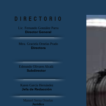
del niño.
DIRECTORIO
Lic. Fernando González Parra
Director General
Mtra. Graciela Ornelas Prado
Directora
Edmundo Olivares Alcalá
Subdirector
Karen García Hernández
Jefa de Redacción
Manuel Serna Ornelas
Jurídico