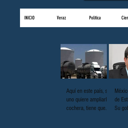
INICIO
Veraz
Politica
Cie
Aquí en este país, si
Méxic
uno quiere ampliarla
de Est
cochera, tiene que
Su gob
pedir permiso hasta
corru
para mover el triciclo