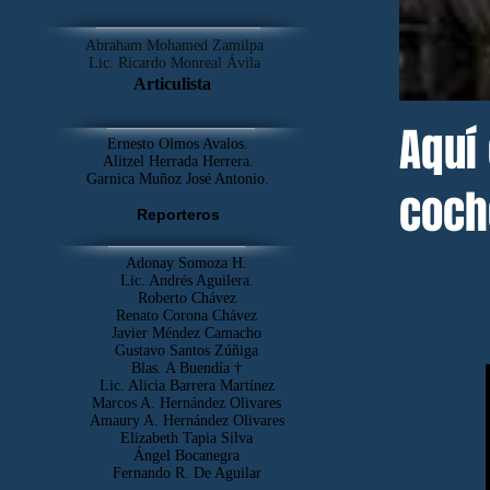
Abraham Mohamed Zamilpa
Lic. Ricardo Monreal Ávila
Articulista
Aquí 
Ernesto Olmos Avalos.
Alitzel Herrada Herrera.
Garnica Muñoz José Antonio.
coch
Reporteros
mover
Adonay Somoza H.
Lic. Andrés Aguilera.
Roberto Chávez
Renato Corona Chávez
Javier Méndez Camacho
Gustavo Santos Zúñiga
Blas. A Buendía †
​Lic. Alicia Barrera Martínez
Marcos A. Hernández Olivares
Amaury A. Hernández Olivares
Elizabeth Tapia Silva
Ángel Bocanegra
Fernando R. De Aguilar