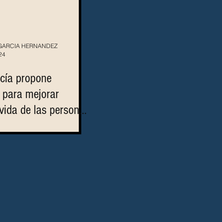
 GARCIA HERNANDEZ
24
cía propone
para mejorar
vida de las personas
nfermedad