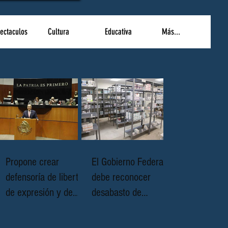
ectaculos
Cultura
Educativa
Más...
Propone crear
El Gobierno Federal
defensoría de libertad
debe reconocer
de expresión y de
desabasto de
prensa que proteja a
medicamentos en
quienes ejercen el
SdSP.