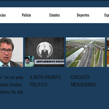
ncias
Policia
Estados
Deportes
Esp
o “no es amigo
A BOTA PRONTO
CIRCUITO
ados Unidos.
POLITICO
MEXIQUENSE
ierno ha sido
pto en décadas