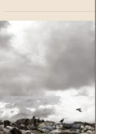
19 feb 2020
Más nuevas tecnologías, otro reto
para México:
Las transformaciones y cambios que
vivimos en materia tecnológica nos
demandan estar a la altura para no
rezagarnos y lograr una mejor...