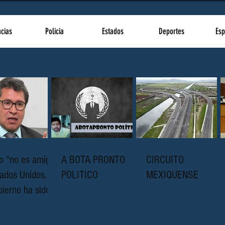
ncias
Policia
Estados
Deportes
Esp
o “no es amigo
A BOTA PRONTO
CIRCUITO
ados Unidos.
POLITICO
MEXIQUENSE
ierno ha sido
pto en décadas