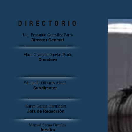
del niño.
DIRECTORIO
Lic. Fernando González Parra
Director General
Mtra. Graciela Ornelas Prado
Directora
Edmundo Olivares Alcalá
Subdirector
Karen García Hernández
Jefa de Redacción
Manuel Serna Ornelas
Jurídico