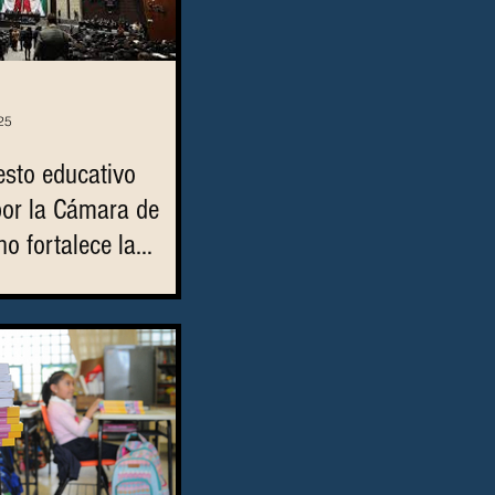
25
esto educativo
or la Cámara de
o fortalece la
ocente ni el
e