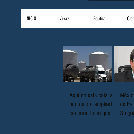
INICIO
Veraz
Politica
Cie
Aquí en este país, si
Méxic
uno quiere ampliarla
de Est
cochera, tiene que
Su gob
pedir permiso hasta
corru
para mover el triciclo