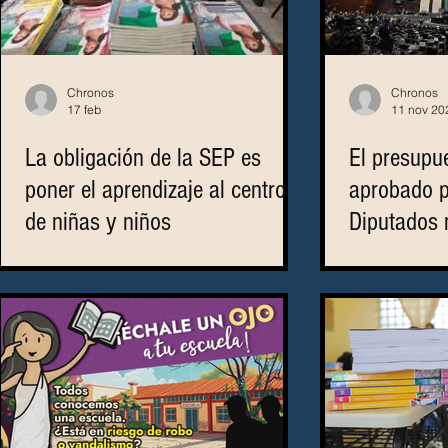
Chronos
Chronos
17 feb
11 nov 20
La obligación de la SEP es
El presupu
poner el aprendizaje al centro
aprobado p
de niñas y niños
Diputados n
formación d
aprendizaj