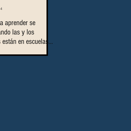
24
 a aprender se
ndo las y los
s están en escuelas
rmiten aprender y