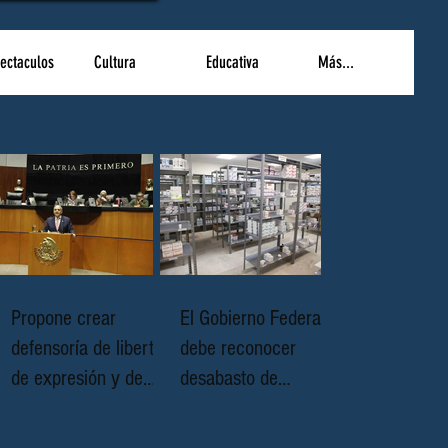
ectaculos
Cultura
Educativa
Más...
Propone crear
El Gobierno Federal
defensoría de libertad
debe reconocer
de expresión y de
desabasto de
prensa que proteja a
medicamentos en
quienes ejercen el
SdSP.