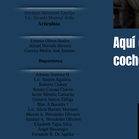
Abraham Mohamed Zamilpa
Lic. Ricardo Monreal Ávila
Articulista
Aquí 
Ernesto Olmos Avalos.
Alitzel Herrada Herrera.
Garnica Muñoz José Antonio.
coch
Reporteros
mover
Adonay Somoza H.
Lic. Andrés Aguilera.
Roberto Chávez
Renato Corona Chávez
Javier Méndez Camacho
Gustavo Santos Zúñiga
Blas. A Buendía †
​Lic. Alicia Barrera Martínez
Marcos A. Hernández Olivares
Amaury A. Hernández Olivares
Elizabeth Tapia Silva
Ángel Bocanegra
Fernando R. De Aguilar