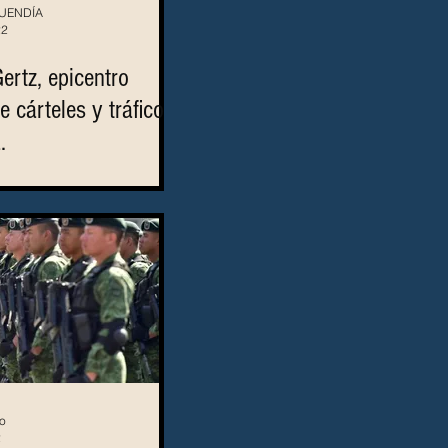
BUENDÍA
22
ertz, epicentro
e cárteles y tráfico
.
o
2