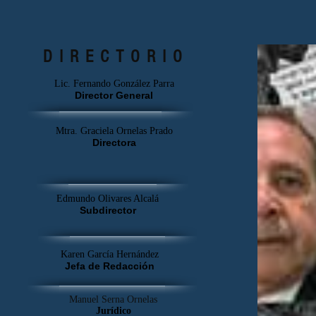
alerta
DIRECTORIO
Lic. Fernando González Parra
Director General
Mtra. Graciela Ornelas Prado
Directora
Edmundo Olivares Alcalá
Subdirector
Karen García Hernández
Jefa de Redacción
Manuel Serna Ornelas
Jurídico