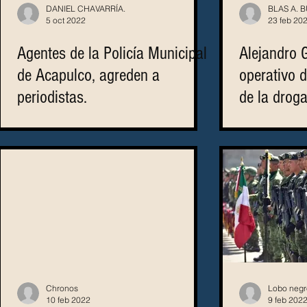
DANIEL CHAVARRÍA.
BLAS A. 
5 oct 2022
23 feb 20
Agentes de la Policía Municipal
Alejandro G
de Acapulco, agreden a
operativo d
periodistas.
de la droga
Chronos
Lobo negr
10 feb 2022
9 feb 202