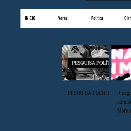
INICIO
Veraz
Politica
Cie
PESQUISA POLITICA
Riesgo
senad
Moren
y host
Estad