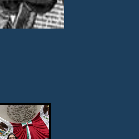
Riesgo, la vid
Moreno persec
Estado mexican