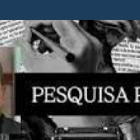
n líderes P.
réplica en las
mañaneras