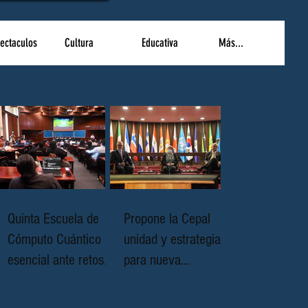
ectaculos
Cultura
Educativa
Más...
Quinta Escuela de
Propone la Cepal
Cómputo Cuántico
unidad y estrategias
esencial ante retos
para nueva
científicos complejos
geopolítica en al y el
caribe