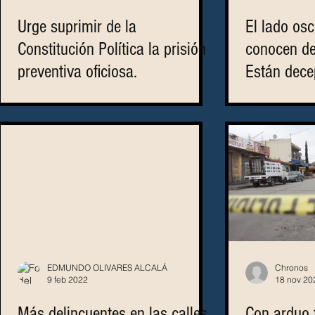
Urge suprimir de la
El lado os
Constitución Política la prisión
conocen de
preventiva oficiosa.
Están dece
EDMUNDO OLIVARES ALCALÁ
Chronos
9 feb 2022
18 nov 20
Más delincuentes en las calles,
Con arduo 