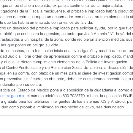
al que arribó el ahora detenido, ex pareja sentimental de la mujer adulta.
tigaciones de la Fiscalía mexiquense, el probable implicado habría discutid
go sacó de entre sus ropas un desarmador, con el cual presumiblemente la a
de que los habría amenazado con privarlos de la vida.
chó un descuido del probable implicado para solicitar ayuda, por lo que fuer
mpidió que continuara la agresión, en tanto que José Antonio “N”, huyó del s
trasladadas a un hospital de la zona, donde recibieron atención médica; sus
 las que ponen en peligro su vida.
de los hechos, esta Institución inició una investigación y recabó datos de pr
oridad Judicial librar orden de aprehensión contra el probable implicado, man
 y al cual le dieron cumplimiento elementos de la Policía de Investigación.
 al Centro Penitenciario y de Reinserción Social de la zona, a disposición de
legal en su contra, con plazo de un mes para el cierre de investigación comp
ón preventiva justificada, no obstante, debe ser considerado inocente hasta
ndenatoria en su contra.
usticia del Estado de México pone a disposición de la ciudadanía el correo el
edomex.gob.mx
, el número telefónico 800 7028770, o bien, la aplicación FGJE
a gratuita para los teléfonos inteligentes de los sistemas iOS y Android, pa
viduo como probable implicado en otro hecho delictivo, sea denunciado.