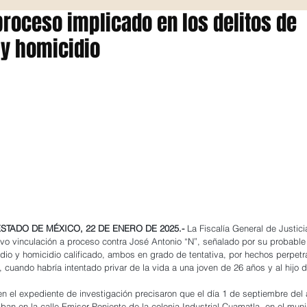
proceso implicado en los delitos de
 y homicidio
ESTADO DE MÉXICO, 22 DE ENERO DE 2025.-
 La Fiscalía General de Justici
o vinculación a proceso contra José Antonio “N”, señalado por su probable 
cidio y homicidio calificado, ambos en grado de tentativa, por hechos perpet
 cuando habría intentado privar de la vida a una joven de 26 años y al hijo d
n el expediente de investigación precisaron que el día 1 de septiembre del 
ban en la calle Emisor Poniente de la colonia Industrial Cuamatla, en el muni