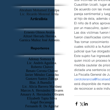
Cuautitlán Izcalli, lugar 
De acuerdo con las inves
Abraham Mohamed Zamilpa
pareja sentimental y lue
Lic. Ricardo Monreal Ávila
al hijo de ésta, además 
Articulista
El niño de 8 años aprove
por un masculino, quien i
Las dos víctimas fueron 
Ernesto Olmos Avalos.
Alitzel Herrada Herrera.
fueron clasificadas como
Garnica Muñoz José Antonio.
Tras tomar conocimiento 
cuales solicitó a la Aut
Reporteros
judicial que fue otorgado
Este sujeto fue ingresado
Adonay Somoza H.
quien inició un proceso 
Lic. Andrés Aguilera.
medida cautelar de prisi
Roberto Chávez
dictada una sentencia co
Renato Corona Chávez
La Fiscalía General de J
Javier Méndez Camacho
Gustavo Santos Zúñiga
cerotolerancia@fiscalia
Blas. A Buendía †
está disponible de maner
​Lic. Alicia Barrera Martínez
de reconocer a este indi
Marcos A. Hernández Olivares
Amaury A. Hernández Olivares
Elizabeth Tapia Silva
Ángel Bocanegra
Fernando R. De Aguilar