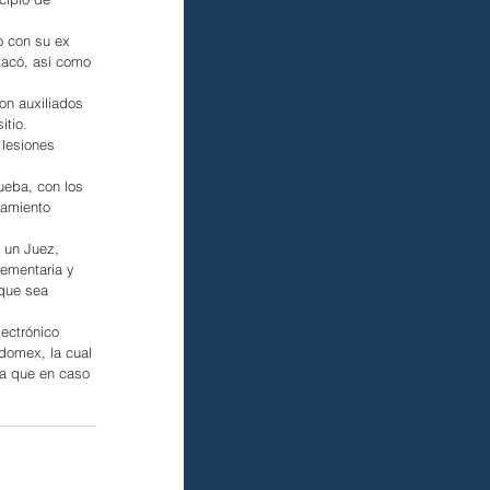
o con su ex 
tacó, así como 
on auxiliados 
itio.
 lesiones 
ueba, con los 
damiento 
 un Juez, 
lementaria y 
 que sea 
ectrónico 
domex, la cual 
ra que en caso 