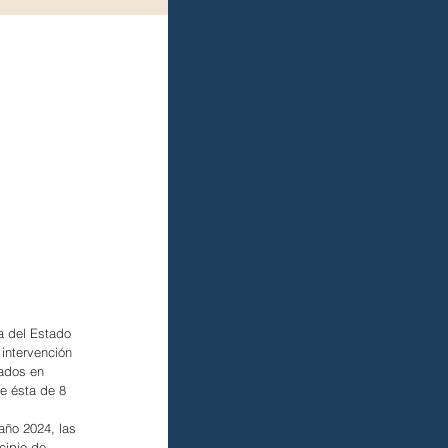
a del Estado 
intervención 
rados en 
e ésta de 8 
año 2024, las 
cipio de 