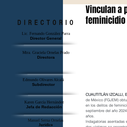
Vinculan a 
feminicidio
DIRECTORIO
Lic. Fernando González Parra
Director General
Mtra. Graciela Ornelas Prado
Directora
Edmundo Olivares Alcalá
Subdirector
CUAUTITLÁN IZCALLI, 
de México (FGJEM) obtuv
Karen García Hernández
en los delitos de femini
Jefa de Redacción
septiembre del año 2024,
años.
Manuel Serna Ornelas
Indagatorias asentadas e
Jurídico
dos víctimas se encontra