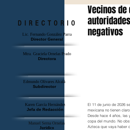
Vecinos de
autoridades
DIRECTORIO
negativos
Lic. Fernando González Parra
Director General
Mtra. Graciela Ornelas Prado
Directora
Edmundo Olivares Alcalá
Subdirector
El 11 de junio de 2026 se
Karen García Hernández
Jefa de Redacción
mexicana no tienen claro
Desde hace 4 años, las y
copa del mundo. No obst
Manuel Serna Ornelas
Azteca que vaya haber c
Jurídico