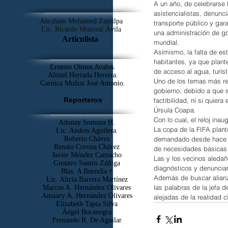
A un año, de celebrarse 
asistencialistas, denunci
Abraham Mohamed Zamilpa
transporte público y gar
Lic. Ricardo Monreal Ávila
una administración de go
Articulista
mundial.
Asimismo, la falta de es
habitantes, ya que plant
Ernesto Olmos Avalos.
de acceso al agua, turis
Alitzel Herrada Herrera.
Uno de los temas más rel
Garnica Muñoz José Antonio.
gobierno, debido a que 
Reporteros
factibilidad, ni si quier
Úrsula Coapa.
Con lo cual, el reloj ina
Adonay Somoza H.
La copa de la FIFA plant
Lic. Andrés Aguilera.
demandado desde hace mu
Roberto Chávez
Renato Corona Chávez
de necesidades básicas p
Javier Méndez Camacho
Las y los vecinos aleda
Gustavo Santos Zúñiga
diagnósticos y denunciar 
Blas. A Buendía †
Además de buscar alianza
​Lic. Alicia Barrera Martínez
las palabras de la jefa 
Marcos A. Hernández Olivares
Amaury A. Hernández Olivares
alejadas de la realidad c
Elizabeth Tapia Silva
Ángel Bocanegra
Fernando R. De Aguilar