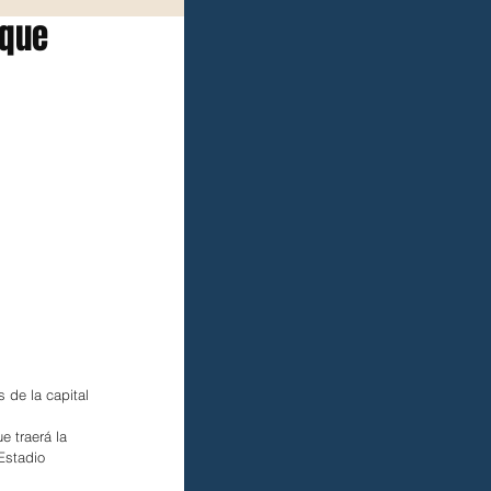
 que
 de la capital 
 traerá la 
Estadio 