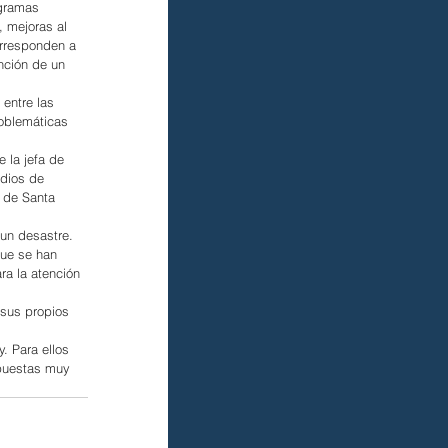
ogramas 
, mejoras al 
orresponden a 
nción de un 
entre las 
roblemáticas 
 la jefa de 
dios de 
o de Santa 
 un desastre. 
que se han 
a la atención 
sus propios 
. Para ellos 
opuestas muy 