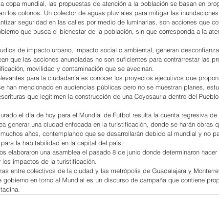
la copa mundial, las propuestas de atención a la población se basan en pr
an los colonos. Un colector de aguas pluviales para mitigar las inundaciones
antizar seguridad en las calles por medio de luminarias, son acciones que c
bierno que busca el bienestar de la población, sin que corresponda a la ate
tudios de impacto urbano, impacto social o ambiental, generan desconfianza 
ean que las acciones anunciadas no son suficientes para contrarrestar las p
tificación, movilidad y contaminación que se avecinan.
evantes para la ciudadanía es conocer los proyectos ejecutivos que propone
se han mencionado en audiencias públicas pero no se muestran planes, estu
a escrituras que legitimen la construcción de una Coyosauria dentro del Puebl
ugurado el día de hoy para el Mundial de Futbol resulta la cuenta regresiva de
ea generar una ciudad enfocada en la turistificación, donde se harán obras 
chos años, contemplando que se desarrollarán debido al mundial y no par
ara la habitabilidad en la capital del país.
ños elaboraron una asamblea el pasado 8 de junio donde determinaron hacer 
los impactos de la turistificación.
s entre colectivos de la ciudad y las metrópolis de Guadalajara y Monterrey
de gobierno en torno al Mundial es un discurso de campaña que contiene pr
itadina.