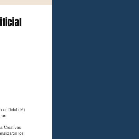
ificial
rtificial (IA) 
tras 
as Creativas 
analizaron los 
s.