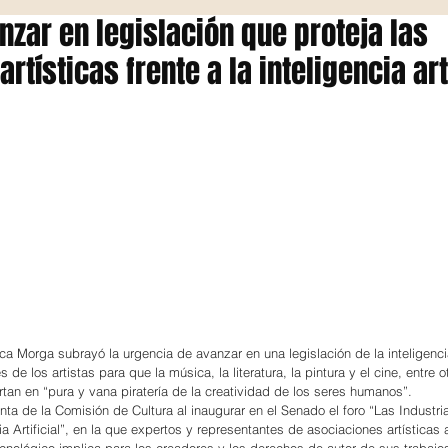
nzar en legislación que proteja las
rtísticas frente a la inteligencia art
a Morga subrayó la urgencia de avanzar en una legislación de la inteligencia a
 de los artistas para que la música, la literatura, la pintura y el cine, entre o
rtan en “pura y vana piratería de la creatividad de los seres humanos”.
nta de la Comisión de Cultura al inaugurar en el Senado el foro “Las Industri
cia Artificial”, en la que expertos y representantes de asociaciones artísticas 
cnológico implica para los creadores y los derechos de autor de sus trabajo