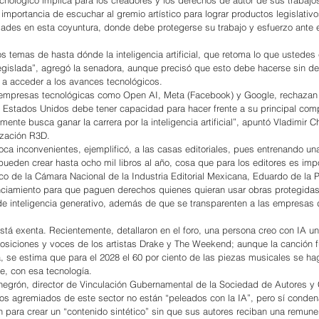
importancia de escuchar al gremio artístico para lograr productos legislativ
ades en esta coyuntura, donde debe protegerse su trabajo y esfuerzo ante 
s temas de hasta dónde la inteligencia artificial, que retoma lo que ustedes
 legislada”, agregó la senadora, aunque precisó que esto debe hacerse sin dej
 a acceder a los avances tecnológicos.
 empresas tecnológicas como Open AI, Meta (Facebook) y Google, rechazan 
Estados Unidos debe tener capacidad para hacer frente a su principal comp
ente busca ganar la carrera por la inteligencia artificial”, apuntó Vladimir Ch
ización R3D.
voca inconvenientes, ejemplificó, a las casas editoriales, pues entrenando un
ueden crear hasta ocho mil libros al año, cosa que para los editores es impo
dico de la Cámara Nacional de la Industria Editorial Mexicana, Eduardo de la 
enciamiento para que paguen derechos quienes quieran usar obras protegida
e inteligencia generativo, además de que se transparenten a las empresas 
está exenta. Recientemente, detallaron en el foro, una persona creo con IA un
osiciones y voces de los artistas Drake y The Weekend; aunque la canción f
a, se estima que para el 2028 el 60 por ciento de las piezas musicales se ha
e, con esa tecnología.
negrón, director de Vinculación Gubernamental de la Sociedad de Autores y
os agremiados de este sector no están “peleados con la IA”, pero sí conden
 para crear un “contenido sintético” sin que sus autores reciban una remune