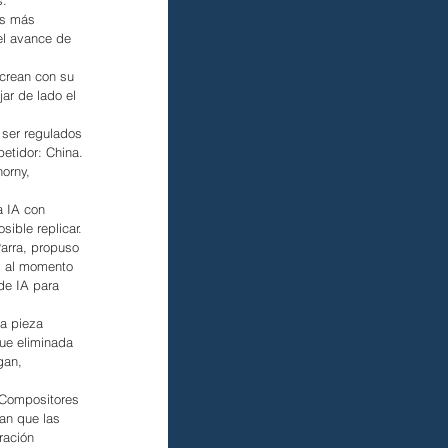
os más 
el avance de 
 crean con su 
ar de lado el 
ser regulados 
etidor: China. 
orny, 
a IA con 
sible replicar.
Parra, propuso 
s al momento 
de IA para 
a pieza 
ue eliminada 
gan, 
 Compositores 
an que las 
ración 