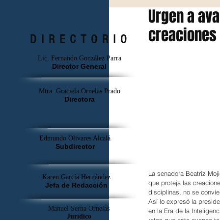
Urgen a ava
creaciones a
DIRECTORIO
Lic. Fernando González Parra
Director General
Mtra. Graciela Ornelas Prado
Directora
Edmundo Olivares Alcalá
Subdirector
La senadora Beatriz Mojic
Karen García Hernández
que proteja las creaciones
Jefa de Redacción
disciplinas, no se convie
Así lo expresó la preside
Manuel Serna Ornelas
en la Era de la Inteligen
Jurídico
retos que este avance te