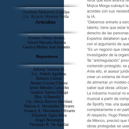
Mojica Morga subrayó la 
acordes con sus necesid
Abraham Mohamed Zamilpa
la IA.
Lic. Ricardo Monreal Ávila
“Debemos entrarle a esto
Articulista
talento, tiene que estar
derecho de las personas
Ernesto Olmos Avalos.
Expertos detallaron que
Alitzel Herrada Herrera.
con el argumento de que 
Garnica Muñoz José Antonio.
“Es un negocio que claram
investigador de la organ
Reporteros
Tal “antirregulación” pro
contenido protegido, se p
Adonay Somoza H.
Ante ello, el asesor jurí
Lic. Andrés Aguilera.
crear un sistema de lic
Roberto Chávez
de alimentar un modelo d
Renato Corona Chávez
saber qué obras utilizan.
Javier Méndez Camacho
Gustavo Santos Zúñiga
La industria musical no 
Blas. A Buendía †
musical a partir de comp
​Lic. Alicia Barrera Martínez
de Spotify tras una quej
Marcos A. Hernández Olivares
completamente o en part
Amaury A. Hernández Olivares
Al respecto, Hugo Perez
Elizabeth Tapia Silva
Ángel Bocanegra
de México, precisó que l
Fernando R. De Aguilar
obras protegidas se usen