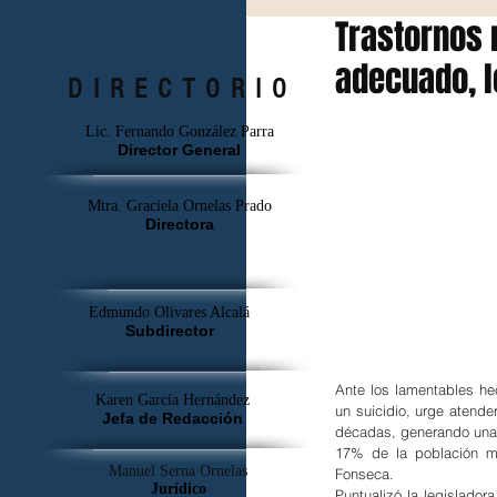
Trastornos 
adecuado, l
DIRECTORIO
Lic. Fernando González Parra
Director General
Mtra. Graciela Ornelas Prado
Directora
Edmundo Olivares Alcalá
Subdirector
Ante los lamentables hec
Karen García Hernández
un suicidio, urge atende
Jefa de Redacción
décadas, generando una 
17% de la población me
Manuel Serna Ornelas
Fonseca.
Jurídico
Puntualizó la legislador