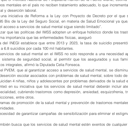
nos mentales en el país no reciben tratamiento adecuado, lo que incrementa 
ial y deserción laboral.
té una iniciativa de Reforma a la Ley con Proyecto de Decreto por el que s
o 95 Bis de la Ley del Seguro Social, en materia de Salud Emocional ya que,
l acceso a servicios de salud mental sigue siendo limitado”.
zar que las políticas del IMSS adopten un enfoque holístico donde los trast
sma importancia que las enfermedades físicas, aseguró
 del INEGI establece que entre 2013 y 2023, la tasa de suicidio presentó
 a 6.8 suicidios por cada 100 mil habitantes.
uir servicios de salud mental en el IMSS no solo responde a una necesidad ap
l sistema de seguridad social, al permitir que los asegurados y sus fami
tos integrales, afirmó la Diputada Celia Fonseca.
 del PVEM, que al garantizar acceso a servicios de salud mental, se disminuir
 deserción escolar asociados con problemas de salud mental, sobre todo de 
uicidan 4 niñas, niños y adolescentes por problemas derivados de la salud 
teó en su iniciativa que los servicios de salud mental deberán incluir aten
ecialidad, cubriendo trastornos como depresión, ansiedad, esquizofrenia, tras
cciones, entre otros.
ramas de promoción de la salud mental y prevención de trastornos mentales
unidades.
cesidad de garantizar campañas de sensibilización para eliminar el estigma
también busca que los servicios de salud mental estén exentos de cualquier 