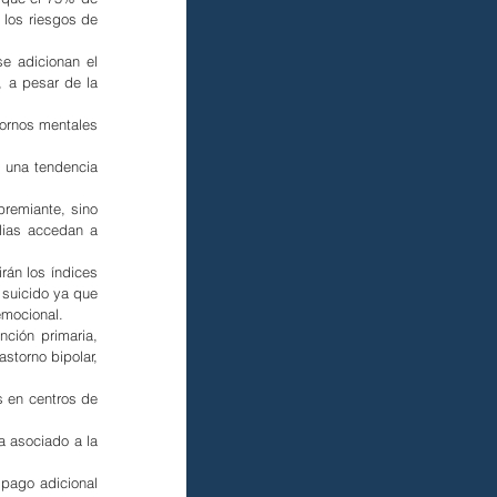
los riesgos de 
e adicionan el 
 a pesar de la 
ornos mentales 
 una tendencia 
remiante, sino 
lias accedan a 
án los índices 
suicido ya que 
emocional.
ción primaria, 
torno bipolar, 
 en centros de 
 asociado a la 
pago adicional 