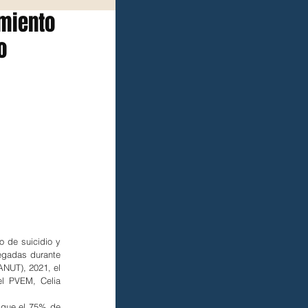
amiento
o
 de suicidio y 
egadas durante 
NUT), 2021, el 
l PVEM, Celia 
 que el 75% de 