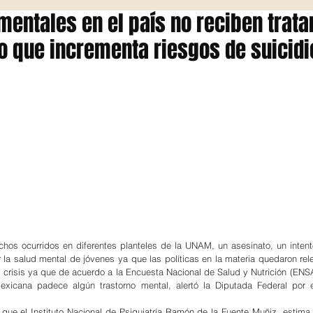
mentales en el país no reciben trat
o que incrementa riesgos de suicidi
hos ocurridos en diferentes planteles de la UNAM, un asesinato, un intento
r la salud mental de jóvenes ya que las políticas en la materia quedaron rel
crisis ya que de acuerdo a la Encuesta Nacional de Salud y Nutrición (ENSA
xicana padece algún trastorno mental, alertó la Diputada Federal por e
a que el Instituto Nacional de Psiquiatría Ramón de la Fuente Muñiz, estima