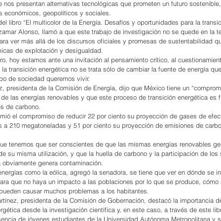
e nos presentan alternativas tecnológicas que prometen un futuro sostenible
 económicos, geopolíticos y sociales.
el libro “El multicolor de la Energía. Desafíos y oportunidades para la transic
zamar Alonso, llamó a que este trabajo de investigación no se quede en la te
para ver más allá de los discursos oficiales y promesas de sustentabilidad 
micas de explotación y desigualdad.
ro, hoy estamos ante una invitación al pensamiento crítico, al cuestionamient
 la transición energética no se trata sólo de cambiar la fuente de energía q
tipo de sociedad queremos vivir.
rez, presidenta de la Comisión de Energía, dijo que México tiene un “compro
ón de las energías renovables y que este proceso de transición energética es
es de carbono.
ió el compromiso de reducir 22 por ciento su proyección de gases de efec
es a 210 megatoneladas y 51 por ciento su proyección de emisiones de carb
 que tenemos que ser conscientes de que las mismas energías renovables ge
 su misma utilización, y que la huella de carbono y la participación de los 
 obviamente genera contaminación.
energías como la eólica, agregó la senadora, se tiene que ver en dónde se in
ra que no haya un impacto a las poblaciones por lo que se produce, cómo ar
 pueden causar muchos problemas a los habitantes.
artínez, presidenta de la Comisión de Gobernación, destacó la importancia de
rgética desde la investigación científica y, en este caso, a través de este lib
encia de jóvenes estudiantes de la Universidad Autónoma Metropolitana y su