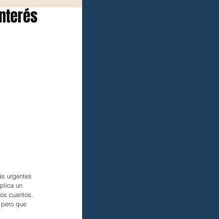
nterés
ás urgentes 
plica un 
nos cuantos. 
 pero que 