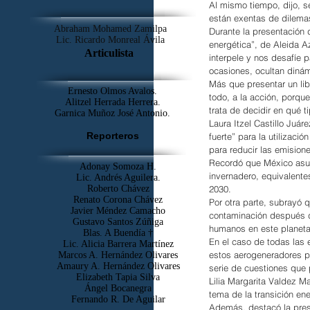
Al mismo tiempo, dijo, s
están exentas de dilemas
Abraham Mohamed Zamilpa
Durante la presentación d
Lic. Ricardo Monreal Ávila
energética”, de Aleida A
Articulista
interpele y nos desafíe 
ocasiones, ocultan diná
Más que presentar un lib
Ernesto Olmos Avalos.
todo, a la acción, porque
Alitzel Herrada Herrera.
trata de decidir en qué 
Garnica Muñoz José Antonio.
Laura Itzel Castillo Juá
Reporteros
fuerte” para la utilizaci
para reducir las emision
Recordó que México asum
Adonay Somoza H.
invernadero, equivalent
Lic. Andrés Aguilera.
Roberto Chávez
2030.
Renato Corona Chávez
Por otra parte, subrayó
Javier Méndez Camacho
contaminación después de
Gustavo Santos Zúñiga
humanos en este planeta
Blas. A Buendía †
En el caso de todas las 
​Lic. Alicia Barrera Martínez
estos aerogeneradores pa
Marcos A. Hernández Olivares
Amaury A. Hernández Olivares
serie de cuestiones que
Elizabeth Tapia Silva
Lilia Margarita Valdez M
Ángel Bocanegra
tema de la transición ene
Fernando R. De Aguilar
Además, destacó la pres