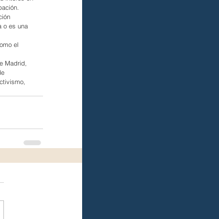
pación.
ción 
a o es una 
como el 
e Madrid, 
de 
ctivismo, 