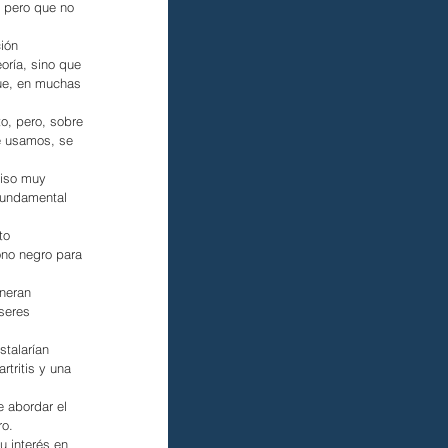
, pero que no 
ión 
oría, sino que 
que, en muchas 
o, pero, sobre 
ue usamos, se 
miso muy 
 fundamental 
to 
ono negro para 
neran 
seres 
stalarían 
tritis y una 
 abordar el 
ro.
 interés en 