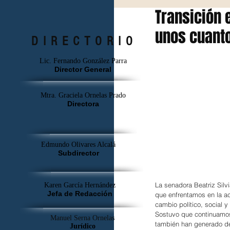
Transición 
unos cuant
DIRECTORIO
Lic. Fernando González Parra
Director General
Mtra. Graciela Ornelas Prado
Directora
Edmundo Olivares Alcalá
Subdirector
La senadora Beatriz Silv
Karen García Hernández
Jefa de Redacción
que enfrentamos en la ac
cambio político, social 
Sostuvo que continuamos
Manuel Serna Ornelas
también han generado de
Jurídico