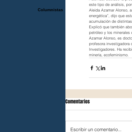
este tipo de análisis, p
Columnistas
Aleida Azamar Alonso, aut
energética”, dijo que est
acumulación de distintas e
Explicó que también abor
petróleo y los minerales 
Azamar Alonso, es docto
profesora investigadora
Investigadores. Ha recib
minería, ecofeminismo.
Comentarios
Escribir un comentario...