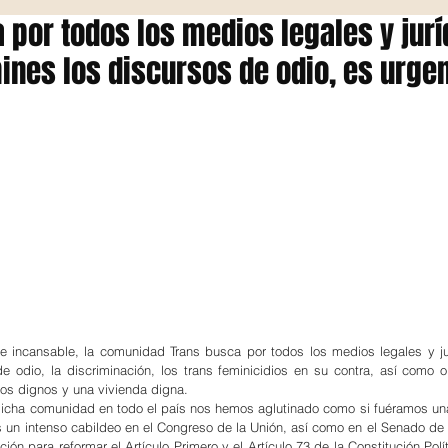
 por todos los medios legales y jurí
ines los discursos de odio, es urge
e incansable, la comunidad Trans busca por todos los medios legales y ju
e odio, la discriminación, los trans feminicidios en su contra, así como o
jos dignos y una vivienda digna.
, dicha comunidad en todo el país nos hemos aglutinado como si fuéramos una
 un intenso cabildeo en el Congreso de la Unión, así como en el Senado de l
ión para reformar el Artículo Primero y el Artículo 73 de la Constitución Polí