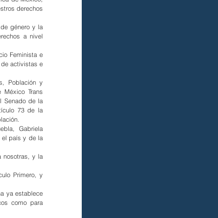
estros derechos 
de género y la 
echos a nivel 
io Feminista e 
e activistas e 
, Población y 
 México Trans 
l Senado de la 
ículo 73 de la 
lación.
bla, Gabriela 
l país y de la 
nosotras, y la 
ulo Primero, y 
na ya establece 
cos como para 