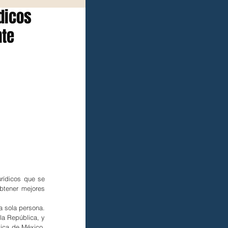
dicos
nte
rídicos que se 
btener mejores 
 sola persona. 
a República, y 
tica de México, 