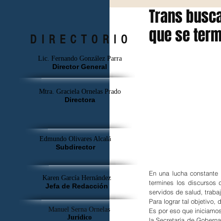
Trans busca
que se term
DIRECTORIO
Lic. Fernando González Parra
Director General
Mtra. Graciela Ornelas Prado
Directora
Edmundo Olivares Alcalá
Subdirector
En una lucha constante 
Karen García Hernández
termines los discursos d
Jefa de Redacción
servidos de salud, traba
Para lograr tal objetivo
Manuel Serna Ornelas
Es por eso que iniciamos
Jurídico
la Secretaría de Gobernac