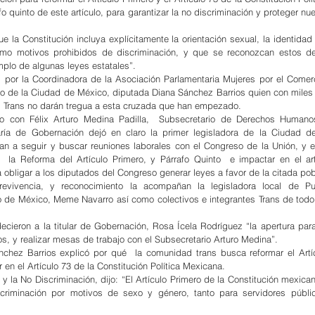
o quinto de este artículo, para garantizar la no discriminación y proteger nu
 la Constitución incluya explícitamente la orientación sexual, la identidad 
mo motivos prohibidos de discriminación, y que se reconozcan estos der
emplo de algunas leyes estatales”.
, por la Coordinadora de la Asociación Parlamentaria Mujeres por el Comerc
o de la Ciudad de México, diputada Diana Sánchez Barrios quien con miles d
os Trans no darán tregua a esta cruzada que han empezado.
 con Félix Arturo Medina Padilla,  Subsecretario de Derechos Humanos
aría de Gobernación dejó en claro la primer legisladora de la Ciudad de
an a seguir y buscar reuniones laborales con el Congreso de la Unión, y e
 la Reforma del Artículo Primero, y Párrafo Quinto  e impactar en el art
a obligar a los diputados del Congreso generar leyes a favor de la citada pob
vivencia, y reconocimiento la acompañan la legisladora local de Pue
 de México, Meme Navarro así como colectivos e integrantes Trans de todo e
ecieron a la titular de Gobernación, Rosa Ícela Rodríguez “la apertura para 
s, y realizar mesas de trabajo con el Subsecretario Arturo Medina”.
nchez Barrios explicó por qué  la comunidad trans busca reformar el Artíc
 en el Artículo 73 de la Constitución Política Mexicana.
 y la No Discriminación, dijo: “El Artículo Primero de la Constitución mexica
iscriminación por motivos de sexo y género, tanto para servidores públi