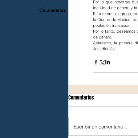
Por lo que nosotras bus
identidad de género y l
Columnistas
Esta reforma, agregó, bu
la Ciudad de México, dond
población transexual.
Por lo tanto, deseamos q
de género.
Asimismo, la primera di
Jurisdicción.
Comentarios
Escribir un comentario...