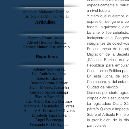
específicamente el párraf
a nivel federal.
Abraham Mohamed Zamilpa
Y claro que queremos que
Lic. Ricardo Monreal Ávila
expresión de género co
Articulista
federal, siguiendo el ej
Lo anterior fue señalado
Incluyente en el Congres
Ernesto Olmos Avalos.
Alitzel Herrada Herrera.
integrantes de colectiv
Garnica Muñoz José Antonio.
En una mesa de trabajo
Migración de la Secret
Reporteros
,Sánchez Barrios  que v
República para empujar 
Adonay Somoza H.
Constitución Política par
Lic. Andrés Aguilera.
En esta lucha de sobre
Roberto Chávez
Chumacero, y del estado
Renato Corona Chávez
Ciudad de México.
Javier Méndez Camacho
Quienes por cierto agrad
Gustavo Santos Zúñiga
Blas. A Buendía †
disposición a escucharno
​Lic. Alicia Barrera Martínez
La legisladora Diana Sá
Marcos A. Hernández Olivares
párrafo Quinto e impactar
Amaury A. Hernández Olivares
Sobre el Artículo Primero
Elizabeth Tapia Silva
la prohibición de la d
Ángel Bocanegra
Fernando R. De Aguilar
particulares.