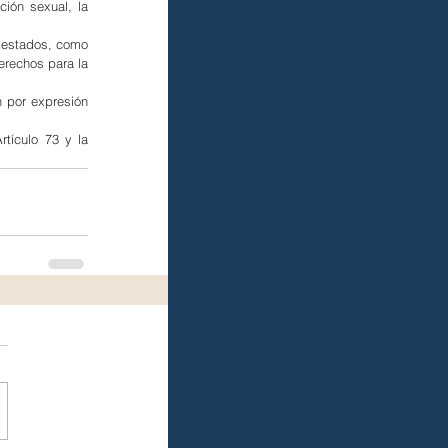
ión sexual, la 
 estados, como 
erechos para la 
 por expresión 
tículo 73 y la 