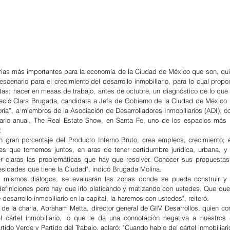
ias más importantes para la economía de la Ciudad de México que son, quier
escenario para el crecimiento del desarrollo inmobiliario, para lo cual propo
tas; hacer en mesas de trabajo, antes de octubre, un diagnóstico de lo que 
eció Clara Brugada, candidata a Jefa de Gobierno de la Ciudad de México po
ia”, a miembros de la Asociación de Desarrolladores Inmobiliarios (ADI), co
iario anual, The Real Estate Show, en Santa Fe, uno de los espacios más 
.
n gran porcentaje del Producto Interno Bruto, crea empleos, crecimiento; e
s que tomemos juntos, en aras de tener certidumbre jurídica, urbana, y 
r claras las problemáticas que hay que resolver. Conocer sus propuestas 
cesidades que tiene la Ciudad", indicó Brugada Molina.
 mismos diálogos, se evaluarán las zonas donde se pueda construir y 
efiniciones pero hay que irlo platicando y matizando con ustedes. Que qued
 desarrollo inmobiliario en la capital, la haremos con ustedes", reiteró.
 de la charla, Abraham Metta, director general de GIM Desarrollos, quien co
cártel inmobiliario, lo que le da una connotación negativa a nuestros de
ido Verde y Partido del Trabajo, aclaró: "Cuando hablo del cártel inmobiliario