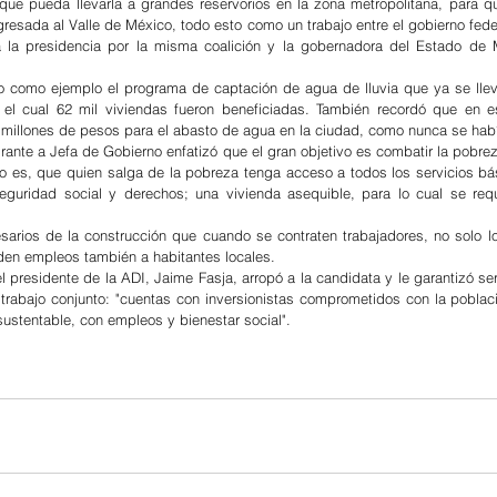
 que pueda llevarla a grandes reservorios en la zona metropolitana, para qu
gresada al Valle de México, todo esto como un trabajo entre el gobierno feder
la presidencia por la misma coalición y la gobernadora del Estado de Mé
 como ejemplo el programa de captación de agua de lluvia que ya se llev
el cual 62 mil viviendas fueron beneficiadas. También recordó que en es
l millones de pesos para el abasto de agua en la ciudad, como nunca se hab
rante a Jefa de Gobierno enfatizó que el gran objetivo es combatir la pobreza
to es, que quien salga de la pobreza tenga acceso a todos los servicios bá
eguridad social y derechos; una vivienda asequible, para lo cual se req
rios de la construcción que cuando se contraten trabajadores, no solo lo
den empleos también a habitantes locales.
el presidente de la ADI, Jaime Fasja, arropó a la candidata y le garantizó ser 
trabajo conjunto: "cuentas con inversionistas comprometidos con la poblac
sustentable, con empleos y bienestar social".