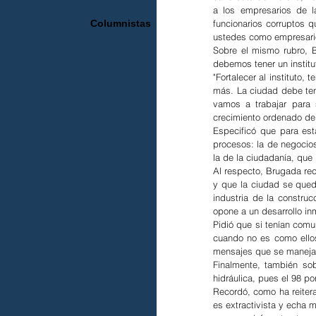
a los empresarios de la
Columnistas
funcionarios corruptos qu
ustedes como empresario
Sobre el mismo rubro, B
debemos tener un institut
"Fortalecer al instituto
más. La ciudad debe tene
vamos a trabajar para 
crecimiento ordenado del 
Especificó que para esta
procesos: la de negocio
la de la ciudadanía, que
Al respecto, Brugada rec
y que la ciudad se queda
industria de la constru
opone a un desarrollo inm
Pidió que si tenían comu
cuando no es como ellos
mensajes que se manejan
Finalmente, también sob
hidráulica, pues el 98 por
Recordó, como ha reitera
es extractivista y echa m