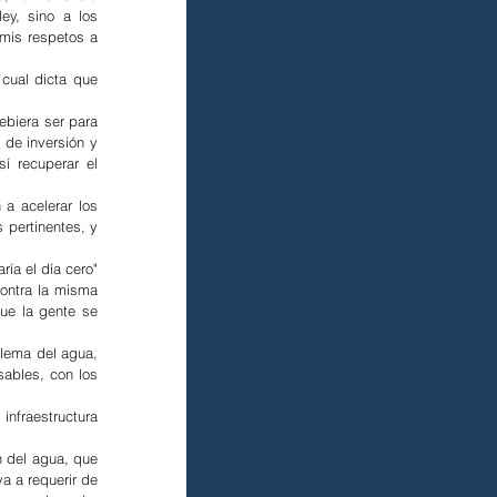
ey, sino a los 
 mis respetos a 
cual dicta que 
biera ser para 
de inversión y 
 recuperar el 
a acelerar los 
pertinentes, y 
a el día cero" 
ontra la misma 
ue la gente se 
lema del agua, 
ables, con los 
nfraestructura 
 del agua, que 
a a requerir de 