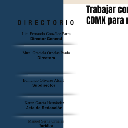
Trabajar co
CDMX para m
DIRECTORIO
Lic. Fernando González Parra
Director General
Mtra. Graciela Ornelas Prado
Directora
Edmundo Olivares Alcalá
Subdirector
Karen García Hernández
Jefa de Redacción
Manuel Serna Ornelas
Jurídico