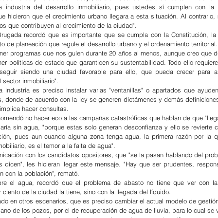
 industria del desarrollo inmobiliario, pues ustedes sí cumplen con la l
e hicieron que el crecimiento urbano llegara a esta situación. Al contrario,
s que contribuyen al crecimiento de la ciudad".
rugada recordó que es importante que se cumpla con la Constitución, la 
o de planeación que regule el desarrollo urbano y el ordenamiento territorial.
, tener programas que nos guíen durante 20 años al menos, aunque creo que de
r políticas de estado que garanticen su sustentabilidad. Todo ello requiere 
seguir siendo una ciudad favorable para ello, que pueda crecer para así
sector inmobiliario".
 industria es preciso instalar varias "ventanillas" o apartados que ayuden 
s, donde de acuerdo con la ley se generen dictámenes y demás definiciones 
 implica hacer consultas.
omendó no hacer eco a las campañas catastróficas que hablan de que "llegarí
ría sin agua, "porque estas solo generan desconfianza y ello se revierte c
cción, pues aun cuando alguna zona tenga agua, la primera razón por la q
obiliario, es el temor a la falta de agua".
nicación con los candidatos opositores, que "se la pasan hablando del prob
 dicen", les hicieran llegar este mensaje. "Hay que ser prudentes, respons
 con la población", remató.
re el agua, recordó que el problema de abasto no tiene que ver con la i
 ciento de la ciudad la tiene, sino con la llegada del líquido.
do en otros escenarios, que es preciso cambiar el actual modelo de gestión
ano de los pozos, por el de recuperación de agua de lluvia, para lo cual se v