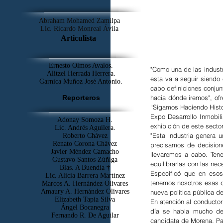
Abraham Mohamed Zamilpa
Lic. Ricardo Monreal Ávila
Articulista
Ernesto Olmos Avalos.
"Como una de las industr
Alitzel Herrada Herrera.
esta va a seguir siendo 
Garnica Muñoz José Antonio.
cabo definiciones conjun
Reporteros
hacia dónde iremos", ofr
“Sigamos Haciendo Histor
Expo Desarrollo Inmobil
Adonay Somoza H.
exhibición de este sector
Lic. Andrés Aguilera.
"Esta industria genera u
Roberto Chávez
Renato Corona Chávez
precisamos de decisione
Javier Méndez Camacho
llevaremos a cabo. Tene
Gustavo Santos Zúñiga
equilibrarlas con las ne
Blas. A Buendía †
Especificó que en esos
​Lic. Alicia Barrera Martínez
tenemos nosotros esas d
Marcos A. Hernández Olivares
Amaury A. Hernández Olivares
nueva política pública de
Elizabeth Tapia Silva
En atención al conductor
Ángel Bocanegra
día se habla mucho del 
Fernando R. De Aguilar
candidata de Morena, Part