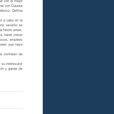
e con la mejor 
al con Claudia 
xico, Delfina 
ó a cabo en la 
te sexenio se 
ía hecho antes.
, hacer crecer 
sicos, empleos 
uiere que haya 
s contraten de 
su interlocutor 
ión y ganas de 