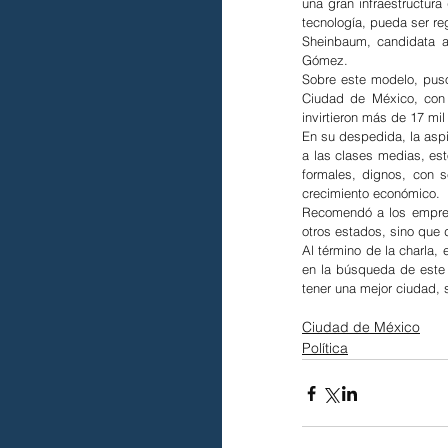
una gran infraestructura
tecnología, pueda ser re
Sheinbaum, candidata a 
Gómez.
Sobre este modelo, puso
Ciudad de México, con 
invirtieron más de 17 mi
En su despedida, la aspi
a las clases medias, es
formales, dignos, con s
crecimiento económico.
Recomendó a los empresa
otros estados, sino que 
Al término de la charla, 
en la búsqueda de este 
tener una mejor ciudad, 
Ciudad de México
Política