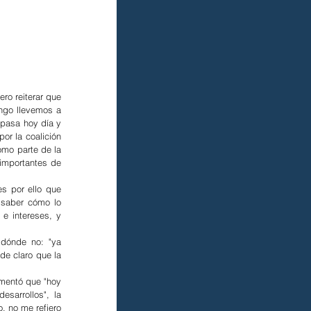
o reiterar que 
ngo llevemos a 
pasa hoy día y 
r la coalición 
mo parte de la 
importantes de 
s por ello que 
saber cómo lo 
e intereses, y 
dónde no: "ya 
e claro que la 
mentó que "hoy 
sarrollos", la 
, no me refiero 