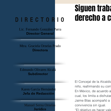
Siguen trab
derecho a c
DIRECTORIO
Lic. Fernando González Parra
Director General
Mtra. Graciela Ornelas Prado
Directora
Edmundo Olivares Alcalá
Subdirector
El Concejal de la Alcaldí
niño, reafirmando su com
Karen García Hernández
En México, de acuerdo a
Jefa de Redacción
cual, los limita a disfru
Jaime Blas acompañó a la
convivencia sin igual.
Manuel Serna Ornelas
Jurídico
“El objetivo es hacer va