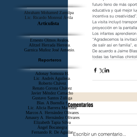
futuro lleno de más opor
educativa y qué mejor lu
Abraham Mohamed Zamilpa
incentiva su creatividad”
Lic. Ricardo Monreal Ávila
La visita incluyó transpo
Articulista
proyección en la pantall
Los infantes aprendieron
“Agradecemos la invitaci
Ernesto Olmos Avalos.
de salir así en familia”, 
Alitzel Herrada Herrera.
Garnica Muñoz José Antonio.
De acuerdo a Jaime Blas,
todas las familias chintol
Reporteros
Adonay Somoza H.
Lic. Andrés Aguilera.
Roberto Chávez
Renato Corona Chávez
Javier Méndez Camacho
Gustavo Santos Zúñiga
Blas. A Buendía †
Comentarios
​Lic. Alicia Barrera Martínez
Marcos A. Hernández Olivares
Amaury A. Hernández Olivares
Elizabeth Tapia Silva
Ángel Bocanegra
Fernando R. De Aguilar
Escribir un comentario...