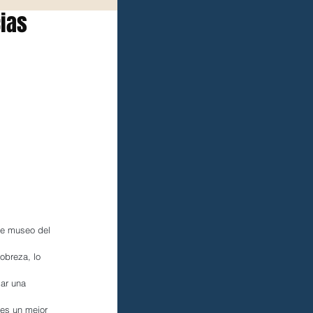
cias
ote museo del 
obreza, lo 
ar una 
les un mejor 