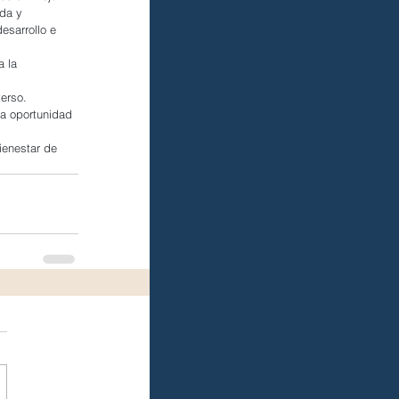
da y 
esarrollo e 
 la 
erso.
la oportunidad 
ienestar de 