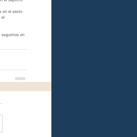
 en el sexto 
 el 
, seguimos en 