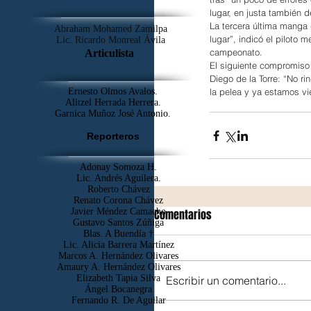
lugar, en justa también d
La tercera última manga 
Abraham Mohamed Zamilpa
lugar”, indicó el piloto
Lic. Ricardo Monreal Ávila
campeonato.
Articulista
El siguiente compromiso 
Diego de la Torre: “No r
Ernesto Olmos Avalos.
la pelea y ya estamos vi
Alitzel Herrada Herrera.
Garnica Muñoz José Antonio.
Reporteros
Adonay Somoza H.
Lic. Andrés Aguilera.
Roberto Chávez
Renato Corona Chávez
Javier Méndez Camacho
Comentarios
Gustavo Santos Zúñiga
Blas. A Buendía †
​Lic. Alicia Barrera Martínez
Marcos A. Hernández Olivares
Amaury A. Hernández Olivares
Elizabeth Tapia Silva
Escribir un comentario...
Ángel Bocanegra
Fernando R. De Aguilar