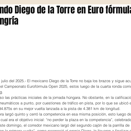
do Diego de la Torre en Euro fórmul
ngría
julio del 2025.- El mexicano Diego de la Torre no baja los brazos y sigue a
el Campeonato Eurofórmula Open 2025, estos luego de la cuarta ronda corrid
g.
o las prácticas iniciales de la jornada húngara. No obstante, en la calificaci
neumáticos a punto, por cuestiones de tráfico en pista, por lo que se ubicó 
.875s en su mejor vuelta lanzada a la pista de 4.381 km de longitud.
rera largó quinto y cerró la competencia en esa misma posición, esto luego de
ual era el objetivo inicial: “no perder la plaza en la competencia”, celebra
ste domingo, el corredor mexicano largó del segundo cajón de la parrilla de 
en la primera vuelta”, como reconoció el propio Diego, lo llevaron a finalizar 