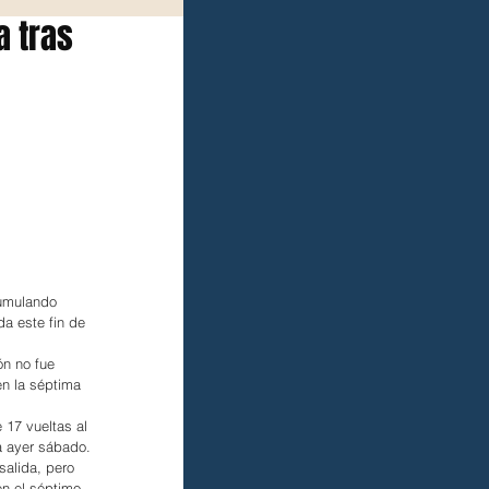
a tras
cumulando 
a este fin de 
ón no fue 
en la séptima 
 17 vueltas al 
da ayer sábado.
salida, pero 
en el séptimo 