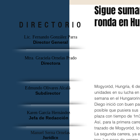
Sigue suman
ronda en Hu
DIRECTORIO
Lic. Fernando González Parra
Director General
Mtra. Graciela Ornelas Prado
Directora
Mogyoród, Hungría, 6 de 
Edmundo Olivares Alcalá
unidades en su lucha en 
Subdirector
semana en el Hungarorin
Diego inició con buen pas
posible que pusiera sus 
Karen García Hernández
plaza con tiempo de 1m34
Jefa de Redacción
Así, para la primera car
trazado de Mogyoród, lo c
Manuel Serna Ornelas
La segunda carrera, ya e
Jurídico
tras “un poco de errores 