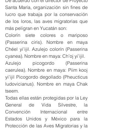
De acuerdo con el director de Proyecto 
Santa María, organización sin fines de 
lucro que trabaja por la conservación 
de los loros, las aves migratorias que 
más peligran en Yucatán son:
Colorín siete colores o mariposo 
(Passerina ciris). Nombre en maya 
Chéel yi’ijil. Azulejo colorín (Passerina 
cyanea). Nombre en maya: Ch’oj yi’ijil.
Azulejo picogordo (Passerina 
caerulea). Nombre en maya: Piim kooj 
yi’ijil Picogordo degollado (Pheucticus 
ludovicianus). Nombre en maya Chak 
tseem.
Todas ellas están protegidas por la Ley 
General de Vida Silvestre, la 
Convención Internacional entre 
Estados Unidos y México para la 
Protección de las Aves Migratorias y la 