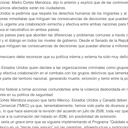
ional, Marko Cortés Mendoza, dijo lo anterior y explicó que de las controver
únicos afectados serán los ciudadanos.
Unidos le pedimos que respete los derechos humanos de los migrantes y al 
ones inmediatas que mitiguen las consecuencias de decisiones que puedan 
s urgente una colaboración extrecha y efectiva entre ambas naciones para fr
oca el narcotráfico en ambos países.
s países para que aborden las diferencias y problemas comunes a través d
l y el diálogo en todos los niveles de gobierno. Desde el Senado de la Repúb
ue mitiguen las consecuencias de decisiones que puedan afectar a millone
exicano debe reconocer que su política interna y externa ha sido muy defici
 Estados Unidos quien declare a las organizaciones criminales como grupos t
 y efectiva colaboración en el combate con los grupos delictivos que lament
parte del territorio nacional, generando muerte, extorsión y terror entre la po
ierno federal a tomar acciones contundentes ante la violencia desbordada en n
ente en su política de seguridad.
 Cortés Mendoza expuso que tanto México, Estados Unidos y Canadá deben r
o Comercial (TMEC) ya que, lamentablemente, hemos sido parte de diversos 
, lo que hace esencial la revisión del acuerdo en julio de 2026, toda vez que
var a la culminación del tratado en 2036, sin posibilidad de extensión.
 sería un grave error que se siguiera implementando el Programa “Quédate 
xico en un “tercer país seguro” sin las garantías, infraestructura y protocol