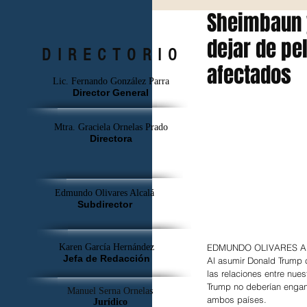
Sheimbaun 
dejar de pe
DIRECTORIO
afectados
Lic. Fernando González Parra
Director General
Mtra. Graciela Ornelas Prado
Directora
Edmundo Olivares Alcalá
Subdirector
Karen García Hernández
EDMUNDO OLIVARE
Jefa de Redacción
Al asumir Donald Trump c
las relaciones entre nu
Trump no deberían engan
Manuel Serna Ornelas
ambos países.
Jurídico