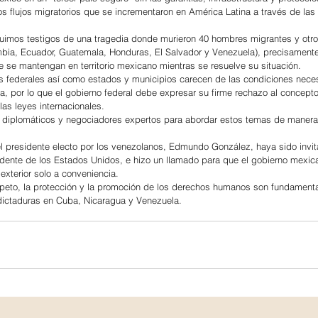
los flujos migratorios que se incrementaron en América Latina a través de las
fuimos testigos de una tragedia donde murieron 40 hombres migrantes y otro
mbia, Ecuador, Guatemala, Honduras, El Salvador y Venezuela), precisament
 se mantengan en territorio mexicano mientras se resuelve su situación.
s federales así como estados y municipios carecen de las condiciones neces
a, por lo que el gobierno federal debe expresar su firme rechazo al concepto
las leyes internacionales.
 diplomáticos y negociadores expertos para abordar estos temas de manera 
el presidente electo por los venezolanos, Edmundo González, haya sido invit
idente de los Estados Unidos, e hizo un llamado para que el gobierno mexican
 exterior solo a conveniencia.
speto, la protección y la promoción de los derechos humanos son fundament
dictaduras en Cuba, Nicaragua y Venezuela.