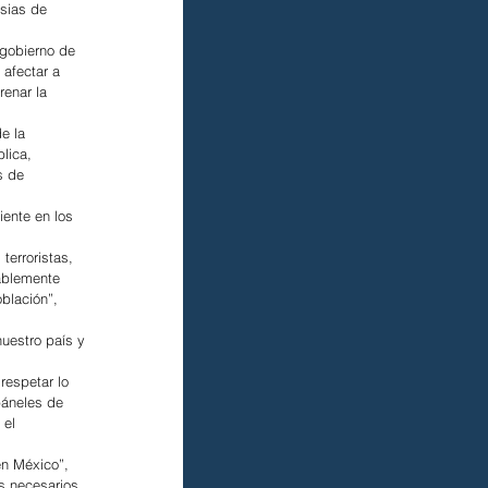
sias de 
gobierno de 
afectar a 
enar la 
e la 
lica, 
s de 
ente en los 
erroristas, 
ablemente 
blación”, 
uestro país y 
espetar lo 
páneles de 
 el 
en México”, 
os necesarios 