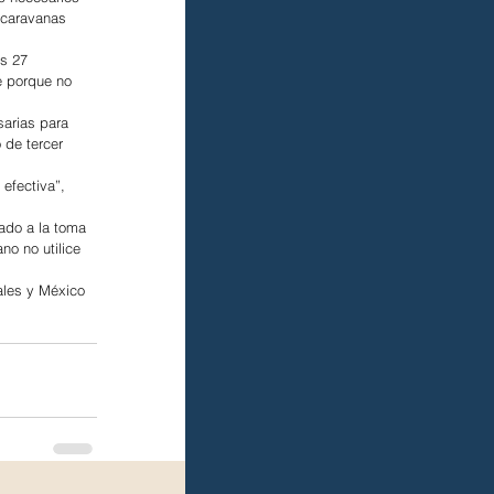
 caravanas 
s 27 
e porque no 
arias para 
 de tercer 
efectiva”, 
ado a la toma 
o no utilice 
ales y México 