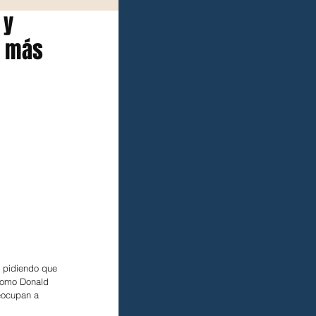
 y
s más
, pidiendo que 
como Donald 
eocupan a 