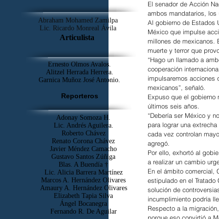
El senador de Acción Nac
ambos mandatarios, los 
Abraham Mohamed Zamilpa
Al gobierno de Estados 
Lic. Ricardo Monreal Ávila
México que impulse acci
Articulista
millones de mexicanos. E
muerte y terror que prov
“Hago un llamado a ambo
Ernesto Olmos Avalos.
cooperación internaciona
Alitzel Herrada Herrera.
impulsaremos acciones q
Garnica Muñoz José Antonio.
mexicanos”, señaló.
Reporteros
Expuso que el gobierno m
últimos seis años.
“Debería ser México y no
Adonay Somoza H.
para lograr una extrecha
Lic. Andrés Aguilera.
Roberto Chávez
cada vez controlan mayor 
Renato Corona Chávez
agregó.
Javier Méndez Camacho
Por ello, exhortó al gob
Gustavo Santos Zúñiga
a realizar un cambio urg
Blas. A Buendía †
En el ámbito comercial,
​Lic. Alicia Barrera Martínez
Marcos A. Hernández Olivares
estipulado en el Tratad
Amaury A. Hernández Olivares
solución de controversias
Elizabeth Tapia Silva
incumplimiento podría lle
Ángel Bocanegra
Respecto a la migración,
Fernando R. De Aguilar
porque eso convirtió a Mé