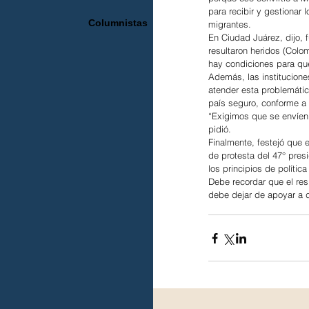
para recibir y gestionar 
Columnistas
migrantes.
En Ciudad Juárez, dijo, 
resultaron heridos (Colo
hay condiciones para que
Además, las institucione
atender esta problemátic
país seguro, conforme a 
“Exigimos que se envíen
pidió.
Finalmente, festejó que 
de protesta del 47° pres
los principios de política
Debe recordar que el re
debe dejar de apoyar a 