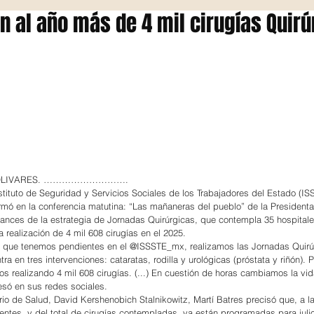
án al año más de 4 mil cirugías Quir
 OLIVARES. ……………………….
nstituto de Seguridad y Servicios Sociales de los Trabajadores del Estado (IS
mó en la conferencia matutina: “Las mañaneras del pueblo” de la Presidenta
ances de la estrategia de Jornadas Quirúrgicas, que contempla 35 hospital
a realización de 4 mil 608 cirugías en el 2025.
as que tenemos pendientes en el @ISSSTE_mx, realizamos las Jornadas Quirú
ra en tres intervenciones: cataratas, rodilla y urológicas (próstata y riñón). 
s realizando 4 mil 608 cirugías. (...) En cuestión de horas cambiamos la vid
esó en sus redes sociales.
rio de Salud, David Kershenobich Stalnikowitz, Martí Batres precisó que, a la
ientes, y del total de cirugías contempladas, ya están programadas para juli