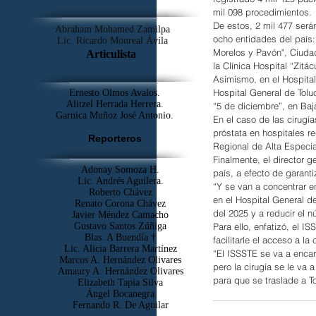
mil 098 procedimientos.
De estos, 2 mil 477 será
Abraham Mohamed Zamilpa
ocho entidades del país:
Lic. Ricardo Monreal Ávila
Morelos y Pavón", Ciudad 
Articulista
la Clínica Hospital “Zitá
Asimismo, en el Hospital
Hospital General de Tolu
Ernesto Olmos Avalos.
Alitzel Herrada Herrera.
“5 de diciembre”, en Baja
Garnica Muñoz José Antonio.
En el caso de las cirugí
próstata en hospitales r
Reporteros
Regional de Alta Especia
Finalmente, el director 
Adonay Somoza H.
país, a efecto de garant
Lic. Andrés Aguilera.
“Y se van a concentrar e
Roberto Chávez
en el Hospital General de
Renato Corona Chávez
del 2025 y a reducir el 
Javier Méndez Camacho
Para ello, enfatizó, el I
Gustavo Santos Zúñiga
Blas. A Buendía †
facilitarle el acceso a la
​Lic. Alicia Barrera Martínez
“El ISSSTE se va a encarg
Marcos A. Hernández Olivares
pero la cirugía se le va 
Amaury A. Hernández Olivares
para que se traslade a T
Elizabeth Tapia Silva
Ángel Bocanegra
Fernando R. De Aguilar