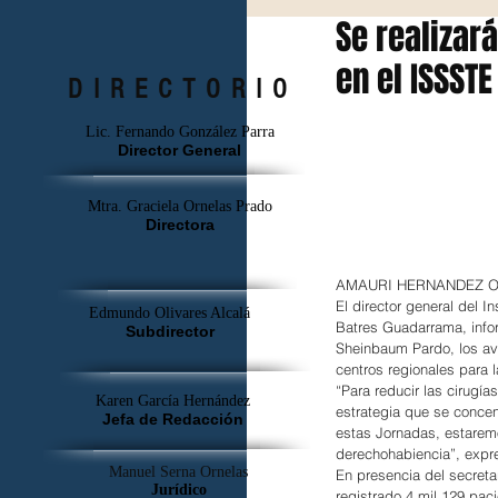
Se realizar
en el ISSSTE
DIRECTORIO
Lic. Fernando González Parra
Director General
Mtra. Graciela Ornelas Prado
Directora
AMAURI HERNANDEZ
El director general del I
Edmundo Olivares Alcalá
Batres Guadarrama, infor
Subdirector
Sheinbaum Pardo, los av
centros regionales para l
“Para reducir las cirugí
Karen García Hernández
estrategia que se concent
Jefa de Redacción
estas Jornadas, estaremo
derechohabiencia”, expr
Manuel Serna Ornelas
En presencia del secreta
Jurídico
registrado 4 mil 129 pac