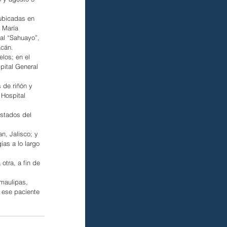
 ubicadas en 
 María 
tal “Sahuayo”, 
acán.
los; en el 
pital General 
 de riñón y 
Hospital 
estados del 
n, Jalisco; y 
ías a lo largo 
otra, a fin de 
amaulipas, 
a ese paciente 