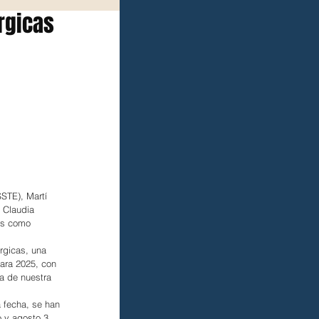
úrgicas
SSTE), Martí 
 Claudia 
es como 
rgicas, una 
Para 2025, con 
a de nuestra 
 fecha, se han 
o y agosto 3 