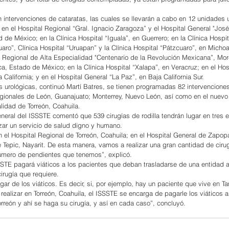
n intervenciones de cataratas, las cuales se llevarán a cabo en 12 unidades
 en el Hospital Regional “Gral. Ignacio Zaragoza” y el Hospital General "José
de México; en la Clínica Hospital “Iguala”, en Guerrero; en la Clínica Hospi
cuaro”, Clínica Hospital “Uruapan” y la Clínica Hospital “Pátzcuaro”, en Micho
 Regional de Alta Especialidad "Centenario de la Revolución Mexicana”, More
ca, Estado de México; en la Clínica Hospital “Xalapa”, en Veracruz; en el Hos
 California; y en el Hospital General “La Paz”, en Baja California Sur.
as urológicas, continuó Martí Batres, se tienen programadas 82 intervenciones
egionales de León, Guanajuato; Monterrey, Nuevo León, así como en el nuevo 
lidad de Torreón, Coahuila.
general del ISSSTE comentó que 539 cirugías de rodilla tendrán lugar en tres 
izar un servicio de salud digno y humano.
n el Hospital Regional de Torreón, Coahuila; en el Hospital General de Zapopa
 Tepic, Nayarit. De esta manera, vamos a realizar una gran cantidad de cirug
número de pendientes que tenemos”, explicó.
SSSTE pagará viáticos a los pacientes que deban trasladarse de una entidad a 
 cirugía que requiere.
ar de los viáticos. Es decir, si, por ejemplo, hay un paciente que vive en T
a realizar en Torreón, Coahuila, el ISSSTE se encarga de pagarle los viáticos 
orreón y ahí se haga su cirugía, y así en cada caso”, concluyó.