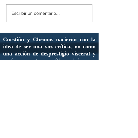
Escribir un comentario...
Cuestión y Chronos nacieron con la
idea de ser una voz crítica, no como
una acción de desprestigio visceral y
vacío; nuestra crítica irá con
propuestas que permitan a los
políticos reflexionar sobre las
decisiones que toman.
Este es un medio de información que
servirá de contacto y difusión para
que la ciudadanía se haga oír dentro
y fuera de su entorno. Un vínculo
entre quienes trabajamos día a día por
un mejor país y aquellos que buscan la
manera de lograrlo pero que no saben