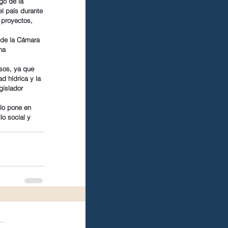
go de la 
l país durante 
 proyectos, 
 de la Cámara 
na 
sos, ya que 
d hídrica y la 
gislador 
olo pone en 
o social y 