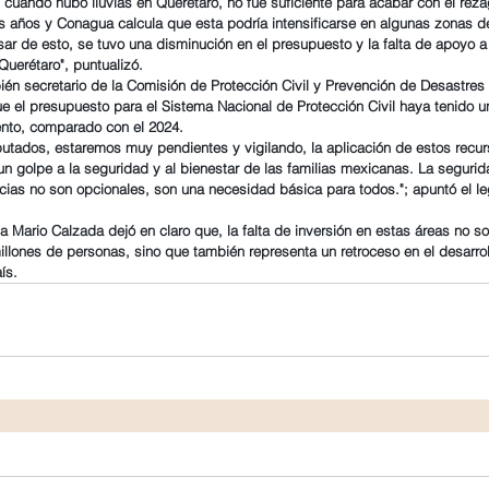
 cuando hubo lluvias en Querétaro, no fue suficiente para acabar con el reza
es años y Conagua calcula que esta podría intensificarse en algunas zonas de
ar de esto, se tuvo una disminución en el presupuesto y la falta de apoyo a
Querétaro", puntualizó.
ién secretario de la Comisión de Protección Civil y Prevención de Desastres
 el presupuesto para el Sistema Nacional de Protección Civil haya tenido u
ento, comparado con el 2024.
utados, estaremos muy pendientes y vigilando, la aplicación de estos recur
un golpe a la seguridad y al bienestar de las familias mexicanas. La segurida
ias no son opcionales, son una necesidad básica para todos."; apuntó el le
a Mario Calzada dejó en claro que, la falta de inversión en estas áreas no s
illones de personas, sino que también representa un retroceso en el desarroll
ís.