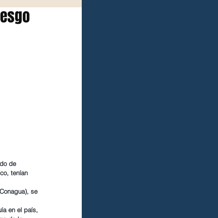
iesgo
ado de 
co, tenían 
(Conagua), se 
a en el país, 