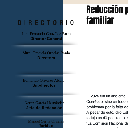
Reducción p
familiar
DIRECTORIO
Lic. Fernando González Parra
Director General
Mtra. Graciela Ornelas Prado
Directora
Edmundo Olivares Alcalá
Subdirector
El 2024 fue un año difíc
Querétaro, sino en todo e
Karen García Hernández
problemas por la falta d
Jefa de Redacción
A pesar de esto, dijo C
redujo un 40 por ciento,
Manuel Serna Ornelas
"La Comisión Nacional de
Jurídico