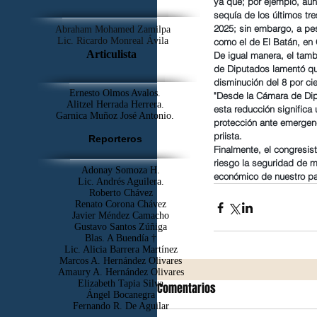
ya que; por ejemplo, aun
sequía de los últimos tr
2025; sin embargo, a pes
Abraham Mohamed Zamilpa
Lic. Ricardo Monreal Ávila
como el de El Batán, en 
Articulista
De igual manera, el tamb
de Diputados lamentó que
disminución del 8 por ci
Ernesto Olmos Avalos.
"Desde la Cámara de Dip
Alitzel Herrada Herrera.
esta reducción significa 
Garnica Muñoz José Antonio.
protección ante emergenc
priista.
Reporteros
Finalmente, el congresist
riesgo la seguridad de m
Adonay Somoza H.
económico de nuestro pa
Lic. Andrés Aguilera.
Roberto Chávez
Renato Corona Chávez
Javier Méndez Camacho
Gustavo Santos Zúñiga
Blas. A Buendía †
​Lic. Alicia Barrera Martínez
Marcos A. Hernández Olivares
Amaury A. Hernández Olivares
Elizabeth Tapia Silva
Comentarios
Ángel Bocanegra
Fernando R. De Aguilar