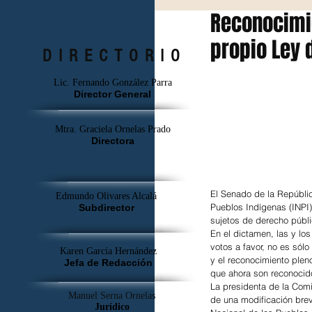
Reconocimi
propio Ley d
DIRECTORIO
Lic. Fernando González Parra
Director General
Mtra. Graciela Ornelas Prado
Directora
El Senado de la República
Edmundo Olivares Alcalá
Pueblos Indígenas (INPI
Subdirector
sujetos de derecho públi
En el dictamen, las y lo
votos a favor, no es sólo
Karen García Hernández
y el reconocimiento plen
Jefa de Redacción
que ahora son reconocido
La presidenta de la Com
Manuel Serna Ornelas
de una modificación brev
Jurídico