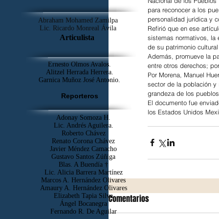
Nacional de los Pueblos 
para reconocer a los pu
personalidad jurídica y c
Abraham Mohamed Zamilpa
Refirió que en ese artícu
Lic. Ricardo Monreal Ávila
Articulista
sistemas normativos, la 
de su patrimonio cultural
Además, promueve la part
Ernesto Olmos Avalos.
entre otros derechos; po
Alitzel Herrada Herrera.
Por Morena, Manuel Huert
Garnica Muñoz José Antonio.
sector de la población y
grandeza de los pueblos
Reporteros
El documento fue enviado
los Estados Unidos Mex
Adonay Somoza H.
Lic. Andrés Aguilera.
Roberto Chávez
Renato Corona Chávez
Javier Méndez Camacho
Gustavo Santos Zúñiga
Blas. A Buendía †
​Lic. Alicia Barrera Martínez
Marcos A. Hernández Olivares
Amaury A. Hernández Olivares
Elizabeth Tapia Silva
Comentarios
Ángel Bocanegra
Fernando R. De Aguilar