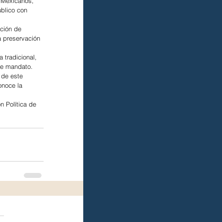
s Mexicanos, 
blico con 
ación de 
a preservación 
tradicional, 
ese mandato.
 de este 
onoce la 
n Política de 