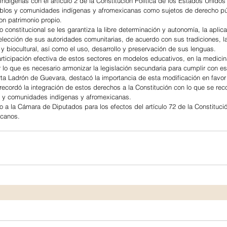
Indígenas con el artículo 2 de la Constitución Política de los Estados Unido
eblos y comunidades indígenas y afromexicanas como sujetos de derecho pú
on patrimonio propio.
lo constitucional se les garantiza la libre determinación y autonomía, la aplic
elección de sus autoridades comunitarias, de acuerdo con sus tradiciones, l
 y biocultural, así como el uso, desarrollo y preservación de sus lenguas.
icipación efectiva de estos sectores en modelos educativos, en la medicina 
r lo que es necesario armonizar la legislación secundaria para cumplir con 
a Ladrón de Guevara, destacó la importancia de esta modificación en favor
 recordó la integración de estos derechos a la Constitución con lo que se rec
 y comunidades indígenas y afromexicanas.
 a la Cámara de Diputados para los efectos del artículo 72 de la Constitució
icanos.