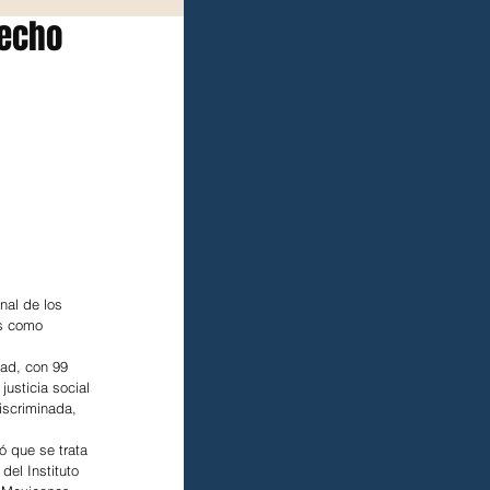
recho
nal de los 
as como 
ad, con 99 
usticia social 
iscriminada, 
 que se trata 
el Instituto 