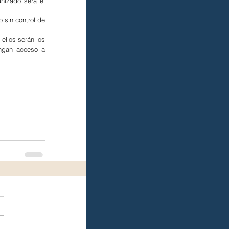
nizado será el 
sin control de 
ellos serán los 
ngan acceso a 