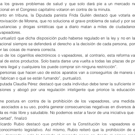
a los graves problemas de salud y que solo dará pie a un mercado neg
onal en el Congreso capitalino votaron en contra de la minuta.
nto en tribuna, la Diputada panista Frida Guilén destacó que votaría en
ovisación de Morena, que no soluciona el grave problema de salud y por ser
ustancias y drogas sintéticas que a diario matan a miles de ciudadanos
 vapeadores.
puntualizó que dicha disposición pudo haberse regulado en la ley y no en la 
acional siempre se defenderá el derecho a la decisión de cada persona, por l
r las cosas de manera correcta.
so de los cigarrillos electrónicos o vapeadores, al contrario, esta reforma va
al de estos productos. Solo basta darse una vuelta a todas las plazas de pr
a ilegal y cualquiera los puede comprar sin ninguna restricción”.
s personas que hacen uso de estos aparatos van a conseguirlos de manera cl
fabrican o qué se están fumando”, puntualizó.
Diputada Claudia Pérez destacó que cada individuo debe tener la suficiente in
siones y abogó por una regulación inteligente que priorice la educación
rme postura en contra de la prohibición de los vapeadores, una medida 
s asociados a su uso, podría generar consecuencias negativas en diversos á
 es más libre y saludable. No podemos estar a favor de una iniciativa que 
ertad”, finalizó
Ricardo Rubio destacó que prohibir en la Constitución los vapeadores es
nocimiento legislativo. Así mismo, Rubio reiteró que la prohibición de est