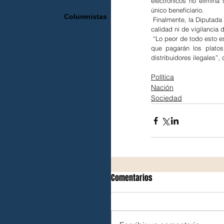
electrónicos no elimina
único beneficiario.
Columnistas
 Finalmente, la Diputada
calidad ni de vigilancia 
 “Lo peor de todo esto es
que pagarán los platos
distribuidores ilegales”, d
Política
Nación
Sociedad
Comentarios