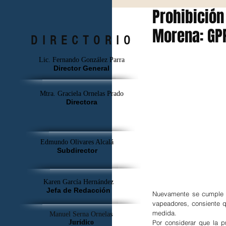
Prohibición
Morena: GP
DIRECTORIO
Lic. Fernando González Parra
Director General
Mtra. Graciela Ornelas Prado
Directora
Edmundo Olivares Alcalá
Subdirector
Karen García Hernández
Jefa de Redacción
Nuevamente se cumple un
vapeadores, consiente q
medida.
Manuel Serna Ornelas
Jurídico
Por considerar que la p