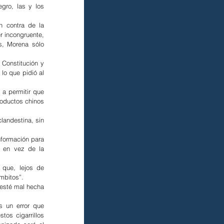
ro, las y los 
 contra de la 
 incongruente, 
, Morena sólo 
Constitución y 
o que pidió al 
 a permitir que 
oductos chinos 
andestina, sin 
formación para 
 en vez de la 
que, lejos de 
mbitos”.
esté mal hecha 
 un error que 
os cigarrillos 