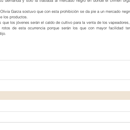
 su demanda y solo la traslada al mercado negro en donde el crimen orga
 Olivia Garza sostuvo que con esta prohibición se da pie a un mercado negro 
de los productos.
 que los jóvenes serán el caldo de cultivo para la venta de los vapeadores, 
 rotos de esta ocurrencia porque serán los que con mayor facilidad te
ijo.