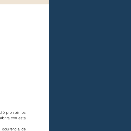
 prohibir los 
brirá con esta 
 ocurrencia de 