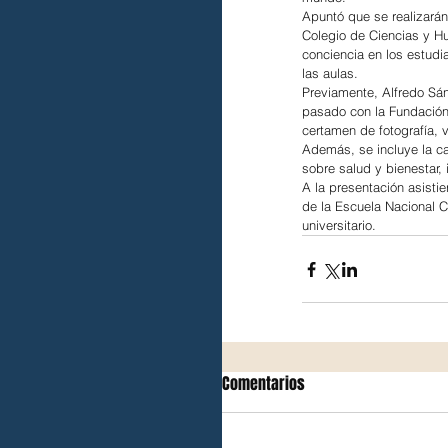
Apuntó que se realizarán
Colegio de Ciencias y H
conciencia en los estudi
las aulas.
Previamente, Alfredo Sán
pasado con la Fundación 
certamen de fotografía,
Además, se incluye la c
sobre salud y bienestar,
A la presentación asistie
de la Escuela Nacional C
universitario.
Comentarios