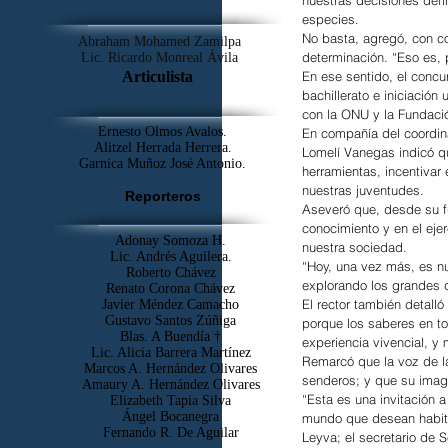
nuestras decisiones defi
especies.
No basta, agregó, con co
Abraham Mohamed Zamilpa
determinación. “Eso es, 
Lic. Ricardo Monreal Ávila
Articulista
En ese sentido, el concur
bachillerato e iniciación
con la ONU y la Fundaci
Ernesto Olmos Avalos.
En compañía del coordin
Alitzel Herrada Herrera.
Lomelí Vanegas indicó que
Garnica Muñoz José Antonio.
herramientas, incentivar
nuestras juventudes.
Reporteros
Aseveró que, desde su fu
conocimiento y en el eje
Adonay Somoza H.
nuestra sociedad.
Lic. Andrés Aguilera.
“Hoy, una vez más, es nu
Roberto Chávez
explorando los grandes de
Renato Corona Chávez
El rector también detalló 
Javier Méndez Camacho
Gustavo Santos Zúñiga
porque los saberes en to
Blas. A Buendía †
experiencia vivencial, y
​Lic. Alicia Barrera Martínez
Remarcó que la voz de la
Marcos A. Hernández Olivares
senderos; y que su imagi
Amaury A. Hernández Olivares
“Esta es una invitación 
Elizabeth Tapia Silva
Ángel Bocanegra
mundo que desean habit
Fernando R. De Aguilar
Leyva; el secretario de 