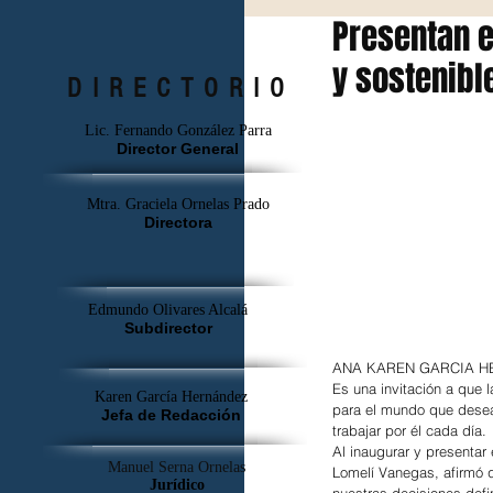
Presentan e
y sostenibl
DIRECTORIO
Lic. Fernando González Parra
Director General
Mtra. Graciela Ornelas Prado
Directora
Edmundo Olivares Alcalá
Subdirector
ANA KAREN GARCIA
Es una invitación a que 
Karen García Hernández
para el mundo que desean
Jefa de Redacción
trabajar por él cada día.
Al inaugurar y presentar
Manuel Serna Ornelas
Lomelí Vanegas, afirmó q
Jurídico