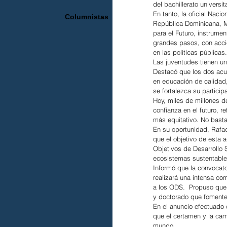
del bachillerato universita
En tanto, la oficial Nac
Columnistas
República Dominicana, M
para el Futuro, instrume
grandes pasos, con acc
en las políticas públicas.
Las juventudes tienen un 
Destacó que los dos acue
en educación de calidad
se fortalezca su particip
Hoy, miles de millones de
confianza en el futuro, re
más equitativo. No basta
En su oportunidad, Rafa
que el objetivo de esta 
Objetivos de Desarrollo 
ecosistemas sustentable
Informó que la convocato
realizará una intensa com
a los ODS.  Propuso que
y doctorado que foment
En el anuncio efectuado e
que el certamen y la ca
mundo.