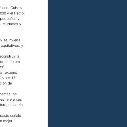
éxico, Cuba y 
030 y el Pacto 
n pequeños y 
, ciudades y 
 se invierta 
quitativos, y 
construir la 
 de un futuro 
es”.
l, externó 
 y los 17 
ción de 
Además, se 
es referentes 
ura, maestría 
Macedo señaló 
n mejor 