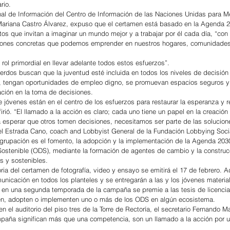
rio.
ional de Información del Centro de Información de las Naciones Unidas para M
ariana Castro Álvarez, expuso que el certamen está basado en la Agenda 2
ntos que invitan a imaginar un mundo mejor y a trabajar por él cada día, “co
iones concretas que podemos emprender en nuestros hogares, comunidades
rol primordial en llevar adelante todos estos esfuerzos”.
rdos buscan que la juventud esté incluida en todos los niveles de decisión y
, tengan oportunidades de empleo digno, se promuevan espacios seguros y e
ación en la toma de decisiones.
 jóvenes están en el centro de los esfuerzos para restaurar la esperanza y re
firió. “El llamado a la acción es claro; cada uno tiene un papel en la creación
 esperar que otros tomen decisiones, necesitamos ser parte de las solucion
el Estrada Cano, coach and Lobbyist General de la Fundación Lobbying Socia
agrupación es el fomento, la adopción y la implementación de la Agenda 2030
Sostenible (ODS), mediante la formación de agentes de cambio y la construc
s y sostenibles.
ria del certamen de fotografía, video y ensayo se emitirá el 17 de febrero. 
unicación en todos los planteles y se entregarán a las y los jóvenes material
 en una segunda temporada de la campaña se premie a las tesis de licenciat
en, adopten o implementen uno o más de los ODS en algún ecosistema.
n el auditorio del piso tres de la Torre de Rectoría, el secretario Fernando 
mpaña significan más que una competencia, son un llamado a la acción por u