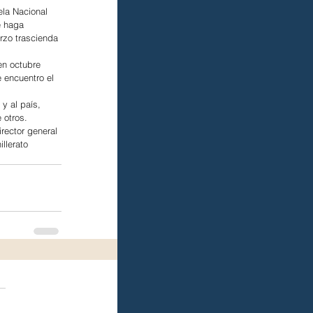
ela Nacional 
e haga 
rzo trascienda 
en octubre 
 encuentro el 
y al país, 
 otros.
irector general 
llerato 