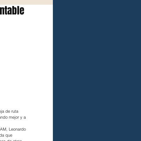
ntable
ja de ruta 
undo mejor y a 
UNAM, Leonardo 
rda que 