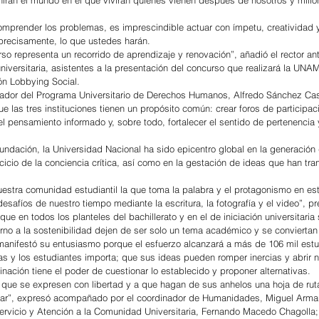
nirán el mundo en el que vivirán quienes vienen después de nosotros y millo
mprender los problemas, es imprescindible actuar con ímpetu, creatividad 
precisamente, lo que ustedes harán.
so representa un recorrido de aprendizaje y renovación”, añadió el rector an
 universitaria, asistentes a la presentación del concurso que realizará la UNA
ón Lobbying Social.
ador del Programa Universitario de Derechos Humanos, Alfredo Sánchez Ca
 las tres instituciones tienen un propósito común: crear foros de participaci
 el pensamiento informado y, sobre todo, fortalecer el sentido de pertenencia
ndación, la Universidad Nacional ha sido epicentro global en la generación 
rcicio de la conciencia crítica, así como en la gestación de ideas que han tr
estra comunidad estudiantil la que toma la palabra y el protagonismo en est
safíos de nuestro tiempo mediante la escritura, la fotografía y el video”, pr
que en todos los planteles del bachillerato y en el de iniciación universitaria 
rno a la sostenibilidad dejen de ser solo un tema académico y se conviertan
 manifestó su entusiasmo porque el esfuerzo alcanzará a más de 106 mil estu
s y los estudiantes importa; que sus ideas pueden romper inercias y abrir 
nación tiene el poder de cuestionar lo establecido y proponer alternativas.
a que se expresen con libertad y a que hagan de sus anhelos una hoja de ruta
ar”, expresó acompañado por el coordinador de Humanidades, Miguel Arm
Servicio y Atención a la Comunidad Universitaria, Fernando Macedo Chagolla;