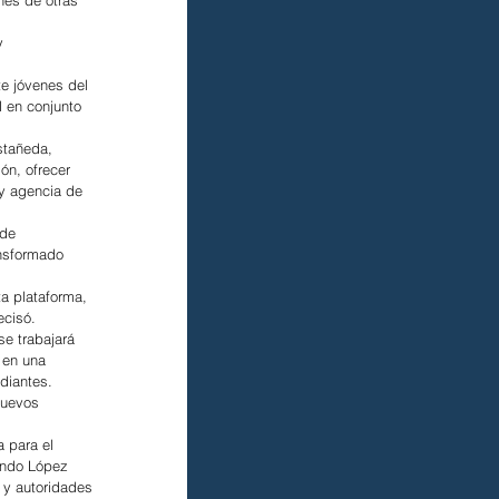
nes de otras 
y 
te jóvenes del 
M en conjunto 
stañeda, 
ón, ofrecer 
 y agencia de 
de 
ansformado 
a plataforma, 
ecisó.
se trabajará 
 en una 
diantes.
nuevos 
 para el 
ando López 
 y autoridades 