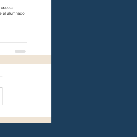
 escolar 
e el alumnado 