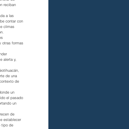
n reciban 
da a las 
be contar con 
de climas 
ón.
es 
y otras formas 
nder 
 alerta y, 
eotihuacán, 
rte de una 
contexto de 
donde un 
ido el pasado 
ortando un 
arecen de 
e establecer 
 tipo de 