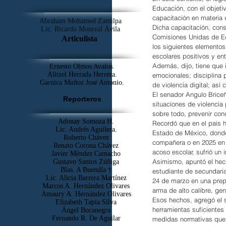
Educación, con el objeti
capacitación en materia 
Abraham Mohamed Zamilpa
Dicha capacitación, consi
Lic. Ricardo Monreal Ávila
Comisiones Unidas de Ed
Articulista
los siguientes elementos
escolares positivos y en
Además, dijo, tiene que 
Ernesto Olmos Avalos.
Alitzel Herrada Herrera.
emocionales; disciplina 
Garnica Muñoz José Antonio.
de violencia digital; as
El senador Angulo Briceñ
Reporteros
situaciones de violencia 
sobre todo, prevenir con
Adonay Somoza H.
Recordó que en el país h
Lic. Andrés Aguilera.
Estado de México, donde 
Roberto Chávez
compañera o en 2025 en 
Renato Corona Chávez
acoso escolar, sufrió un
Javier Méndez Camacho
Asimismo, apuntó el hech
Gustavo Santos Zúñiga
Blas. A Buendía †
estudiante de secundaria
​Lic. Alicia Barrera Martínez
24 de marzo en una prepa
Marcos A. Hernández Olivares
arma de alto calibre, ge
Amaury A. Hernández Olivares
Esos hechos, agregó el s
Elizabeth Tapia Silva
herramientas suficientes
Ángel Bocanegra
Fernando R. De Aguilar
medidas normativas que d