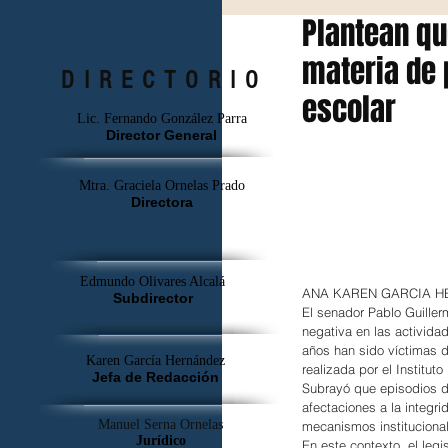
Plantean qu
materia de 
DIRECTORIO
escolar
Lic. Fernando González Parra
Director General
Mtra. Graciela Ornelas Prado
Directora
Edmundo Olivares Alcalá
ANA KAREN GARCIA
Subdirector
El senador Pablo Guiller
negativa en las activida
años han sido víctimas d
Karen García Hernández
realizada por el Institut
Jefa de Redacción
Subrayó que episodios de
afectaciones a la integr
Manuel Serna Ornelas
mecanismos institucional
Jurídico
En este contexto, el legi