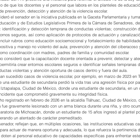
vo de que los docentes y el personal que labora en los planteles de educació
de prevención, detección y atención de la violencia escolar.
deró el senador en la iniciativa publicada en la Gaceta Parlamentaria y turna
ucación y de Estudios Legislativos Primera de la Cámara de Senadores, de
: identificación y detección temprana de conductas violentas; construcción 
tornos seguros, así como aplicación de protocolos de actuación y canalizaci
incluir rubros como educación socioemocional y fortalecimiento de habilidad
positiva y manejo no violento del aula; prevención y atención del ciberacoso 
í como coordinación con madres, padres de familia y comunidad escolar.
o consideró que la capacitación docente orientada a prevenir, detectar y ate
permitiría crear entornos escolares seguros e identificar señales tempranas de
ductas violentas y atención oportuna de casos dentro y fuera del aula.
an sucedido casos de violencia escolar, por ejemplo, en marzo de 2023 en T
una estudiante de secundaria perdió la vida tras una agresión física por pa
Iztapalapa, Ciudad de México, donde una estudiante de secundaria, en un 
 incidente que comprometió gravemente su integridad física.
o registrado en febrero de 2026 en la alcaldía Tláhuac, Ciudad de México, 
 fue gravemente lesionado con un arma blanca durante una riña, y otro ocurr
ratoria de Michoacán, donde un estudiante de 15 años ingresó al plantel p
nerando un atentado de carácter premeditado.
enador, reflejan que, en múltiples ocasiones, las instituciones educativas c
 para actuar de manera oportuna y adecuada, lo que refuerza la pertinencia d
oten al personal educativo de capacidades específicas para enfrentar este