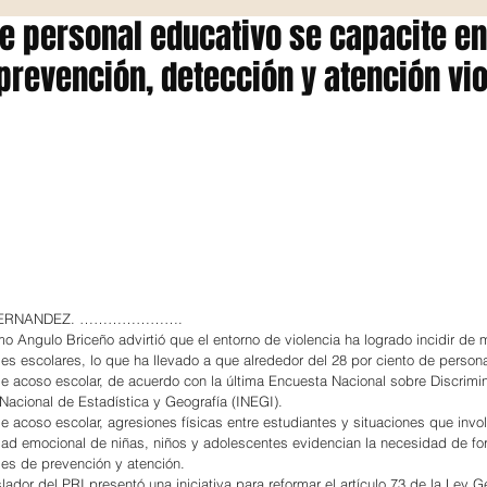
e personal educativo se capacite en
prevención, detección y atención vi
 HERNANDEZ. ………………….
mo Angulo Briceño advirtió que el entorno de violencia ha logrado incidir de 
des escolares, lo que ha llevado a que alrededor del 28 por ciento de person
e acoso escolar, de acuerdo con la última Encuesta Nacional sobre Discrimi
o Nacional de Estadística y Geografía (INEGI).
 acoso escolar, agresiones físicas entre estudiantes y situaciones que invo
idad emocional de niñas, niños y adolescentes evidencian la necesidad de for
es de prevención y atención.
slador del PRI presentó una iniciativa para reformar el artículo 73 de la Ley G