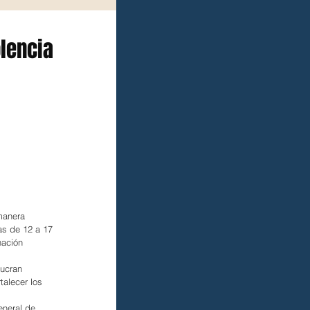
olencia
manera 
as de 12 a 17 
nación 
lucran 
talecer los 
eneral de 