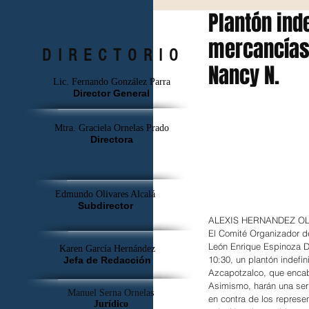
Plantón ind
mercancías,
DIRECTORIO
Nancy N.
Lic. Fernando González Parra
Director General
Mtra. Graciela Ornelas Prado
Directora
Edmundo Olivares Alcalá
Subdirector
ALEXIS HERNANDEZ
El Comité Organizador d
León Enrique Espinoza Dí
Karen García Hernández
10:30, un plantón indefin
Jefa de Redacción
Azcapotzalco, que enca
Asimismo, harán una seri
Manuel Serna Ornelas
en contra de los represe
Jurídico