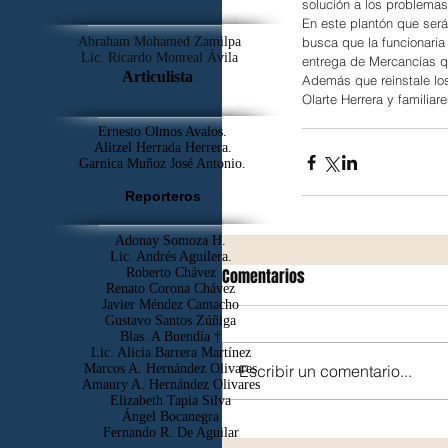
solución a los problemas
En este plantón que se
Abraham Mohamed Zamilpa
busca que la funcionaria
Lic. Ricardo Monreal Ávila
entrega de Mercancías qu
Articulista
Además que reinstale los
Olarte Herrera y familiare
Ernesto Olmos Avalos.
Alitzel Herrada Herrera.
Garnica Muñoz José Antonio.
Reporteros
Adonay Somoza H.
Lic. Andrés Aguilera.
Roberto Chávez
Comentarios
Renato Corona Chávez
Javier Méndez Camacho
Gustavo Santos Zúñiga
Blas. A Buendía †
​Lic. Alicia Barrera Martínez
Marcos A. Hernández Olivares
Escribir un comentario...
Amaury A. Hernández Olivares
Elizabeth Tapia Silva
Ángel Bocanegra
Fernando R. De Aguilar