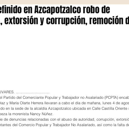
efinido en Azcapotzalco robo de
 extorsión y corrupción, remoción 
 OLIVARES. ………………………
el Partido del Comerciante Popular y Trabajador no Asalariado (PCPTA) enca
az y María Olarte Herrera llevaran a cabo el día de mañana, lunes 4 de agos
ido en la sede de la alcaldía Azcapotzalco ubicada en Calle Castilla Oriente 
beza la morenista Nancy Núñez.
e de denuncias relacionadas con el abuso de autoridad, corrupción, extorsió
ntantes del Comercio Popular y Trabajador No Asalariado, así como la falta d