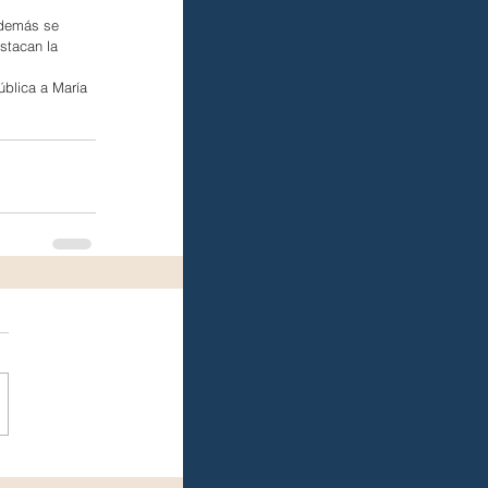
además se 
stacan la 
ública a María 