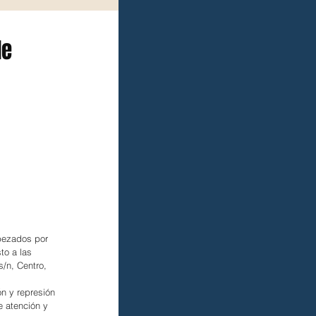
de
bezados por 
to a las 
s/n, Centro, 
n y represión 
e atención y 