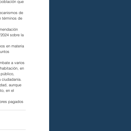
 población que 
mecanismos de 
n términos de 
comendación 
/2024 sobre la 
mos en materia 
untos 
mbate a varios 
habitación, en 
 público, 
a ciudadanía.
udad, aunque 
o, en el 
jores pagados 