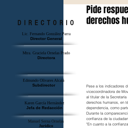
Pide respue
derechos 
DIRECTORIO
Lic. Fernando González Parra
Director General
Mtra. Graciela Ornelas Prado
Directora
Edmundo Olivares Alcalá
Subdirector
Pese a los indicadores d
vicecoordinadora de Mov
al titular de la Secreta
derechos humanos, en té
Karen García Hernández
dependencia, como parte
Jefa de Redacción
Durante la comparecencia
confianza de la ciudada
Manuel Serna Ornelas
"En cuanto a la confianza
Jurídico