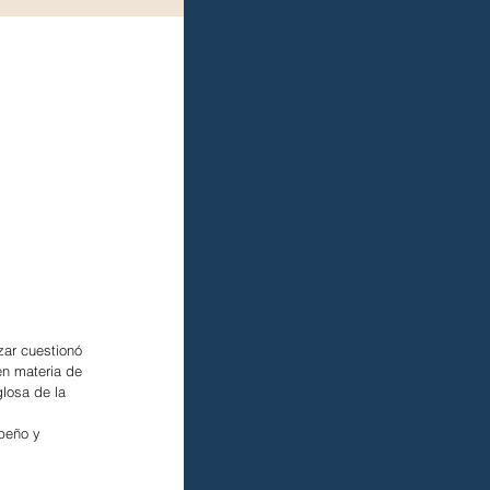
ar cuestionó 
en materia de 
losa de la 
peño y 