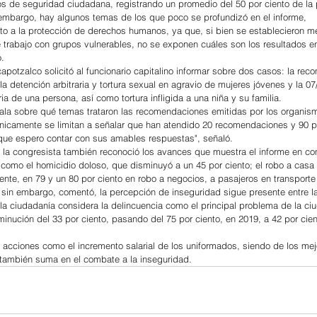
s de seguridad ciudadana, registrando un promedio del 50 por ciento de la
n embargo, hay algunos temas de los que poco se profundizó en el informe, 
to a la protección de derechos humanos, ya que, si bien se establecieron 
trabajo con grupos vulnerables, no se exponen cuáles son los resultados e
ó.
apotzalco solicitó al funcionario capitalino informar sobre dos casos: la re
a detención arbitraria y tortura sexual en agravio de mujeres jóvenes y la 07
ria de una persona, así como tortura infligida a una niña y su familia.
ala sobre qué temas trataron las recomendaciones emitidas por los organis
icamente se limitan a señalar que han atendido 20 recomendaciones y 90 p
 que espero contar con sus amables respuestas", señaló.
, la congresista también reconoció los avances que muestra el informe en co
, como el homicidio doloso, que disminuyó a un 45 por ciento; el robo a casa 
ente, en 79 y un 80 por ciento en robo a negocios, a pasajeros en transporte
sin embargo, comentó, la percepción de inseguridad sigue presente entre l
la ciudadanía considera la delincuencia como el principal problema de la ci
inución del 33 por ciento, pasando del 75 por ciento, en 2019, a 42 por cient
 acciones como el incremento salarial de los uniformados, siendo de los me
 también suma en el combate a la inseguridad.