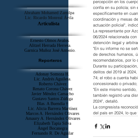
percepción en los cuerpo
confía en su policía; si
Abraham Mohamed Zamilpa
específicamente en cuan
Lic. Ricardo Monreal Ávila
coordinación y mesas de 
Articulista
actuación policial", indic
La representante por Azc
06/2024 relacionada con l
Ernesto Olmos Avalos.
detención ilegal y arbitra
Alitzel Herrada Herrera.
"En su informe no se señ
Garnica Muñoz José Antonio.
de derechos humanos, ún
recomendatorios, por lo
Reporteros
Durante su participación
delitos del 2019 al 2024
Adonay Somoza H.
74; el robo a cuenta habi
Lic. Andrés Aguilera.
concesionado o privado; 
Roberto Chávez
Renato Corona Chávez
"En este mismo sentido, 
Javier Méndez Camacho
también registró una dism
Gustavo Santos Zúñiga
2024", detalló.
Blas. A Buendía †
La congresista reconoció
​Lic. Alicia Barrera Martínez
del país en 2024, lo que
Marcos A. Hernández Olivares
Amaury A. Hernández Olivares
Elizabeth Tapia Silva
Ángel Bocanegra
Fernando R. De Aguilar