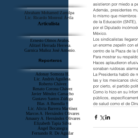
asistieron por miedo a p
Además, presidentes mun
Abraham Mohamed Zamilpa
lo mismo que miembros de
Lic. Ricardo Monreal Ávila
de la Educación (SNTE),
Articulista
por el Diputado incómod
México.
Los sindicalistas llegar
Ernesto Olmos Avalos.
un enorme zepelín con el
Alitzel Herrada Herrera.
Garnica Muñoz José Antonio.
centro de la Plaza de la 
Para mostrar su respaldo 
Reporteros
Haces aplaudieron efusi
sonaban ruidosas alarma
Adonay Somoza H.
La Presidenta habló de m
Lic. Andrés Aguilera.
las y los mexicanos olvid
Roberto Chávez
por cierto, el partido po
Renato Corona Chávez
Como lo hizo en su Infor
Javier Méndez Camacho
públicos, específicament
Gustavo Santos Zúñiga
de salud como el de Din
Blas. A Buendía †
​Lic. Alicia Barrera Martínez
Marcos A. Hernández Olivares
Amaury A. Hernández Olivares
Elizabeth Tapia Silva
Ángel Bocanegra
Fernando R. De Aguilar