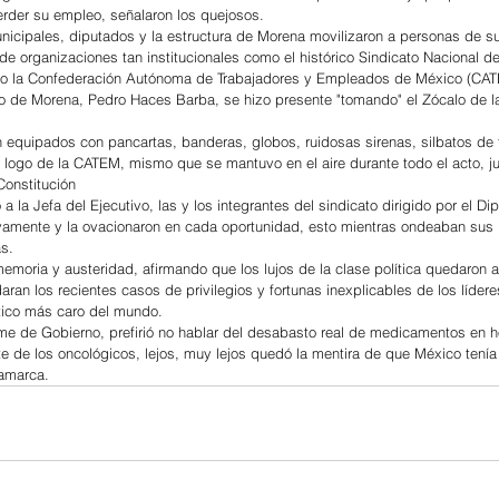
erder su empleo, señalaron los quejosos.
icipales, diputados y la estructura de Morena movilizaron a personas de su
 organizaciones tan institucionales como el histórico Sindicato Nacional de
 o la Confederación Autónoma de Trabajadores y Empleados de México (CAT
o de Morena, Pedro Haces Barba, se hizo presente "tomando" el Zócalo de l
on equipados con pancartas, banderas, globos, ruidosas sirenas, silbatos de 
 logo de la CATEM, mismo que se mantuvo en el aire durante todo el acto, ju
Constitución
a la Jefa del Ejecutivo, las y los integrantes del sindicato dirigido por el D
vamente y la ovacionaron en cada oportunidad, esto mientras ondeaban sus
s.
emoria y austeridad, afirmando que los lujos de la clase política quedaron a
aran los recientes casos de privilegios y fortunas inexplicables de los líder
lítico más caro del mundo.
me de Gobierno, prefirió no hablar del desabasto real de medicamentos en h
e de los oncológicos, lejos, muy lejos quedó la mentira de que México tenía
amarca.