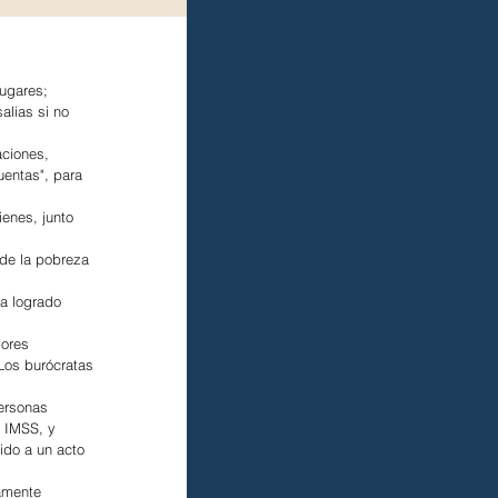
ugares; 
alias si no 
ciones, 
uentas", para 
enes, junto 
de la pobreza 
a logrado 
ores 
Los burócratas 
ersonas 
 IMSS, y 
ido a un acto 
amente 