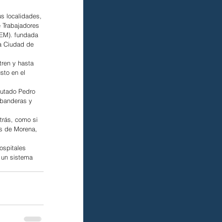
s localidades, 
 Trabajadores 
EM). fundada 
a Ciudad de 
tren y hasta 
sto en el 
iputado Pedro 
 banderas y 
trás, como si 
es de Morena, 
ospitales 
 un sistema 