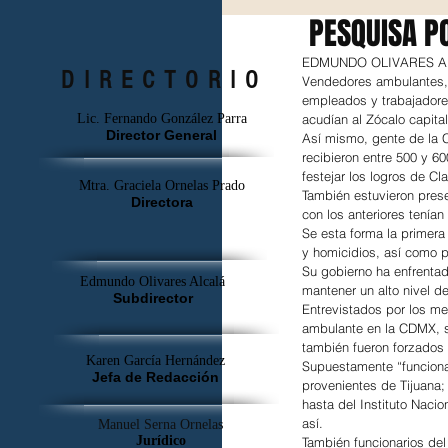
PESQUISA PO
EDMUNDO OLIVARES
DIRECTORIO
Vendedores ambulantes, 
empleados y trabajadores
Lic. Fernando González Parra
acudían al Zócalo capita
Director General
Así mismo, gente de la C
recibieron entre 500 y 60
festejar los logros de C
Mtra. Graciela Ornelas Prado
También estuvieron pres
Directora
con los anteriores tenían
Se esta forma la primera
y homicidios, así como 
Su gobierno ha enfrentad
Edmundo Olivares Alcalá
mantener un alto nivel d
Subdirector
Entrevistados por los m
ambulante en la CDMX, s
también fueron forzados 
Karen García Hernández
Supuestamente “funcionar
Jefa de Redacción
provenientes de Tijuana
hasta del Instituto Naci
así.
Manuel Serna Ornelas
Jurídico
También funcionarios del