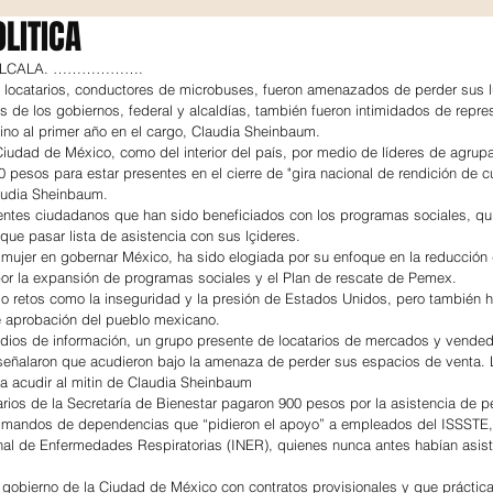
LITICA
 ALCALA. ……………….
locatarios, conductores de microbuses, fueron amenazados de perder sus l
 de los gobiernos, federal y alcaldías, también fueron intimidados de repres
lino al primer año en el cargo, Claudia Sheinbaum.
iudad de México, como del interior del país, por medio de líderes de agrupa
0 pesos para estar presentes en el cierre de "gira nacional de rendición de c
laudia Sheinbaum.
entes ciudadanos que han sido beneficiados con los programas sociales, qui
 que pasar lista de asistencia con sus lçideres.
 mujer en gobernar México, ha sido elogiada por su enfoque en la reducción 
por la expansión de programas sociales y el Plan de rescate de Pemex.
o retos como la inseguridad y la presión de Estados Unidos, pero también h
e aprobación del pueblo mexicano.
edios de información, un grupo presente de locatarios de mercados y vended
eñalaron que acudieron bajo la amenaza de perder sus espacios de venta. 
a acudir al mitin de Claudia Sheinbaum
ios de la Secretaría de Bienestar pagaron 900 pesos por la asistencia de p
; mandos de dependencias que “pidieron el apoyo” a empleados del ISSSTE,
onal de Enfermedades Respiratorias (INER), quienes nunca antes habían asist
 gobierno de la Ciudad de México con contratos provisionales y que práctic