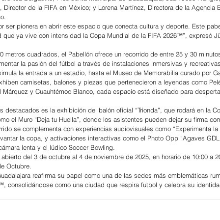
Director de la FIFA en México; y Lorena Martínez, Directora de la Agencia E
co.
or ser pionera en abrir este espacio que conecta cultura y deporte. Este pabel
ad que ya vive con intensidad la Copa Mundial de la FIFA 2026™”, expresó J
0 metros cuadrados, el Pabellón ofrece un recorrido de entre 25 y 30 minutos
mentar la pasión del fútbol a través de instalaciones inmersivas y recreativa
 simula la entrada a un estadio, hasta el Museo de Memorabilia curado por Ga
hiben camisetas, balones y piezas que pertenecieron a leyendas como Pel
el Márquez y Cuauhtémoc Blanco, cada espacio está diseñado para desperta
s destacados es la exhibición del balón oficial “Trionda”, que rodará en la C
mo el Muro “Deja tu Huella”, donde los asistentes pueden dejar su firma com
orrido se complementa con experiencias audiovisuales como “Experimenta la 
evantar la copa, y activaciones interactivas como el Photo Opp “Agaves GDL 
ámara lenta y el lúdico Soccer Bowling.
abierto del 3 de octubre al 4 de noviembre de 2025, en horario de 10:00 a 2
de Octubre. 
Guadalajara reafirma su papel como una de las sedes más emblemáticas rum
, consolidándose como una ciudad que respira futbol y celebra su identidad