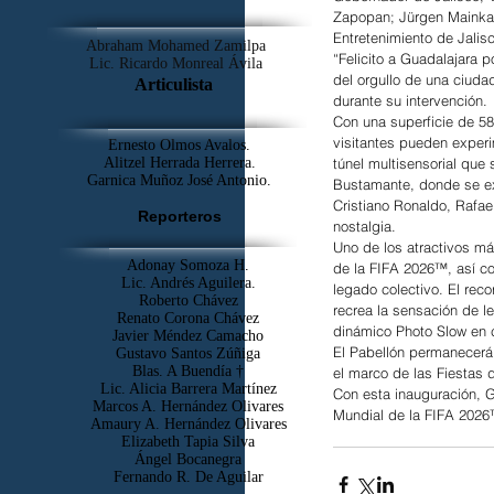
Zapopan; Jürgen Mainka, 
Entretenimiento de Jalis
Abraham Mohamed Zamilpa
“Felicito a Guadalajara p
Lic. Ricardo Monreal Ávila
del orgullo de una ciud
Articulista
durante su intervención.
Con una superficie de 58
visitantes pueden experi
Ernesto Olmos Avalos.
Alitzel Herrada Herrera.
túnel multisensorial que
Garnica Muñoz José Antonio.
Bustamante, donde se ex
Cristiano Ronaldo, Rafa
Reporteros
nostalgia.
Uno de los atractivos má
Adonay Somoza H.
de la FIFA 2026™, así co
Lic. Andrés Aguilera.
legado colectivo. El rec
Roberto Chávez
recrea la sensación de l
Renato Corona Chávez
dinámico Photo Slow en c
Javier Méndez Camacho
El Pabellón permanecerá 
Gustavo Santos Zúñiga
Blas. A Buendía †
el marco de las Fiestas 
​Lic. Alicia Barrera Martínez
Con esta inauguración, 
Marcos A. Hernández Olivares
Mundial de la FIFA 2026™
Amaury A. Hernández Olivares
Elizabeth Tapia Silva
Ángel Bocanegra
Fernando R. De Aguilar