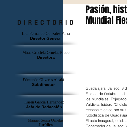
Pasión, hist
Mundial Fie
DIRECTORIO
Lic. Fernando González Parra
Director General
Mtra. Graciela Ornelas Prado
Directora
Edmundo Olivares Alcalá
Subdirector
Guadalajara, Jalisco, 3 
Fiestas de Octubre rindi
los Mundiales. Exjugado
Karen García Hernández
Valdivia, Isidoro “Cholo
Jefa de Redacción
reconocimientos por su t
futbolística de Guadalaja
Manuel Serna Ornelas
El acto inaugural, celeb
Jurídico
Gobernador de Jalisco; V