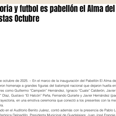
oria y futbol es pabellón el Alma del
stas Octubre
de octubre de 2025. – En el marco de la inauguración del Pabellón El Alma de
eron homenaje a grandes figuras del balompié nacional que dejaron huella en 
res como Guillermo “Campeón” Hernández, Ignacio “Cuate” Calderón, Javier
lo” Díaz, Gustavo “El Halcón” Peña, Fernando Quirarte y Javier Hernández (pad
rayectoria, en una emotiva ceremonia que conectó a los presentes con la me
ra.
rado en el Auditorio Benito Juárez, contó además con la presencia de Pablo 
erónica Delgadillo, Presidenta Municipal de Guadalajara; Juan José Frangie,