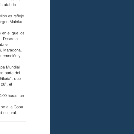
statal de 
lón es reflejo 
ürgen Mainka 
 en el que los 
s. Desde el 
briel 
é, Maradona, 
r emoción y 
opa Mundial 
o parte del 
Gloria”, que 
26”, el 
0:00 horas, en 
bo a la Copa 
 cultural.