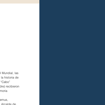
l Mundial, las 
la historia de 
 “Cabo” 
re) recibieron 
moria 
Lemus, 
 Alcalde de 