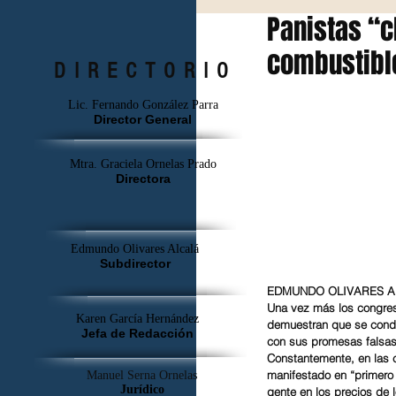
Panistas “c
combustibl
DIRECTORIO
Lic. Fernando González Parra
Director General
Mtra. Graciela Ornelas Prado
Directora
Edmundo Olivares Alcalá
Subdirector
EDMUNDO OLIVARES
Una vez más los congres
Karen García Hernández
demuestran que se condu
Jefa de Redacción
con sus promesas falsas,
Constantemente, en las 
manifestado en “primero 
Manuel Serna Ornelas
Jurídico
gente en los precios de 