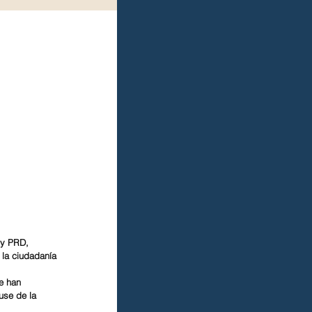
 y PRD, 
la ciudadanía 
e han 
use de la 