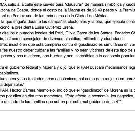
MX salió a la calle este jueves para “clausurar” de manera simbólica y ciud
la zona de Coapa, donde el costo de la Magna es de 25.49 pesos y la Premi
rsal de Pemex una de las más caras de la Ciudad de México.
la que engaña durante las campañas electorales y la otra, que ejecuta contra
ionó la presidenta Luisa Gutiérrez Ureña.
n cita los diputados locales del PAN, Olivia Garza de los Santos, Federico C
, así como concejales de diversas alcaldías, militantes y ciudadanos.
érrez insistió en que esta campaña contra el gasolinazo es simultánea en va
e “es nuestro deber cuidar a las familias y no sean víctimas de este tipo de
0 pesos y nos mintieron, son burdos y son insensibles a la economía popular
tra el gobierno federal y Morena y dijo, que el PAN buscará mecanismos legi
capitalinos.
tudiantes y sus traslados sean económicos, así como para mujeres embaraz
a dejar solas”.
l PAN, Héctor Barrera Marmolejo, indicó que el “gasolinazo” de Morena es la p
on por ellos en distintos momentos. “Esto afecta la economía, los negocios, 
del lado de las familias que sufren por este mal gobierno de la 4T”.