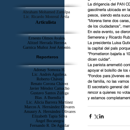
La dirigencia del PAN CD
gasolinería ubicada en 
Abraham Mohamed Zamilpa
pesos, siendo esta sucu
Lic. Ricardo Monreal Ávila
“Morena tiene dos caras, 
Articulista
de los ciudadanos”, menc
En este evento, se diero
Semerena y Ricardo Rubio
Ernesto Olmos Avalos.
La presidenta Luisa Guti
Alitzel Herrada Herrera.
Garnica Muñoz José Antonio.
la capital del país porqu
“Prometieron bajarla a 1
Reporteros
dicen cuidar”.
La panista arremetió con
Adonay Somoza H.
apoyar el bolsillo de los 
Lic. Andrés Aguilera.
“Fondos para jóvenes es
Roberto Chávez
de familia, no las vamos 
Renato Corona Chávez
El secretario general de
Javier Méndez Camacho
rencor a quienes no votar
Gustavo Santos Zúñiga
Blas. A Buendía †
y estamos completamente 
​Lic. Alicia Barrera Martínez
Marcos A. Hernández Olivares
Amaury A. Hernández Olivares
Elizabeth Tapia Silva
Ángel Bocanegra
Fernando R. De Aguilar