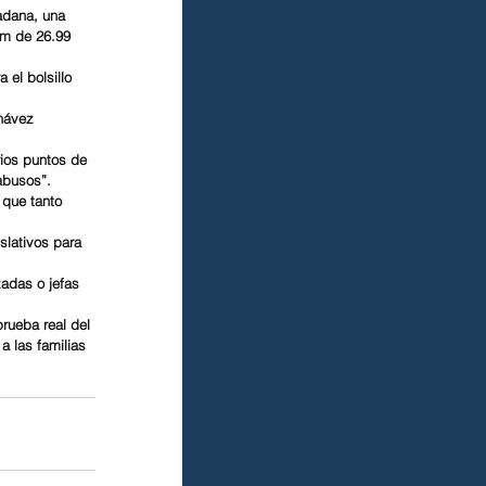
adana, una 
um de 26.99 
 el bolsillo 
hávez 
rios puntos de 
 abusos”.
 que tanto 
slativos para 
adas o jefas 
rueba real del 
a las familias 