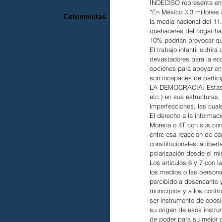
INDECISO representa entr
“En México 3.3 millones
Columnistas
la media nacional del 11
quehaceres del hogar has
10% podrían provocar qu
El trabajo infantil sufri
devastadores para la ec
opciones para apoyar en 
son incapaces de partici
LA DEMOCRACIA: Estas org
etc.) en sus estructuras
imperfecciones, las cual
El derecho a la informac
Morena o 4T con sus cong
entre esa reaccion de co
constitucionales la liber
polarización desde el m
Los artículos 6 y 7 con l
los medios o las persona
percibido a desencanto y
municipios y a los contr
ser instrumento de oposi
su origen de esos instrume
de poder para su mejor c