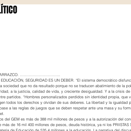
ÍTICO
O CARRAZCO. …………………………..
DUCACIÓN, SEGURIDAD ES UN DEBER. “El sistema democrático disfuncio
 la sociedad que no da resultado porque no se traducen abatimiento de la pob
dad, a la justicia, calidad de vida, y creciente desigualdad. Y a la crisis de 
ntre partidos. “Hombres personalizados perdidos sin identidad propia, que v
gen todos los derechos y olvidan de sus deberes. La libertad y la igualdad po
 base a las reglas de juegos que se deben respetar ante una masa y su form
et.
s del GEM es más de 388 mil millones de pesos y a la autorización del con
e más de 16 mil 400 millones de pesos, deuda histórica, ya ni los PRIISTAS 
ateria de Educación de 535.4 millones a la educación. La narrativa del discu