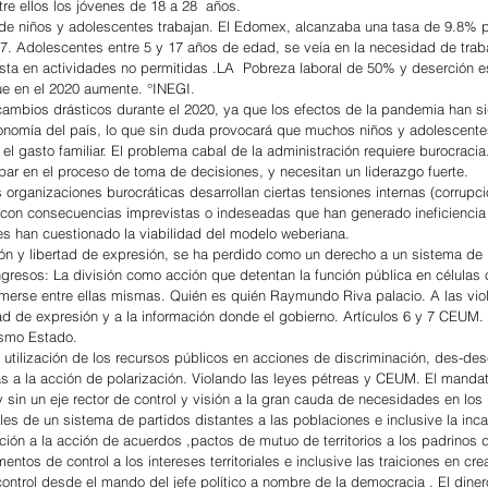
e ellos los jóvenes de 18 a 28  años.
 de niños y adolescentes trabajan. El Edomex, alcanzaba una tasa de 9.8% 
.7. Adolescentes entre 5 y 17 años de edad, se veía en la necesidad de traba
ta en actividades no permitidas .LA  Pobreza laboral de 50% y deserción es
e en el 2020 aumente. °INEGI.
rá cambios drásticos durante el 2020, ya que los efectos de la pandemia han s
onomía del país, lo que sin duda provocará que muchos niños y adolescent
el gasto familiar. El problema cabal de la administración requiere burocraci
par en el proceso de toma de decisiones, y necesitan un liderazgo fuerte.
anizaciones burocráticas desarrollan ciertas tensiones internas (corrupció
, con consecuencias imprevistas o indeseadas que han generado ineficiencia
es han cuestionado la viabilidad del modelo weberiana.
ión y libertad de expresión, se ha perdido como un derecho a un sistema de 
resos: La división como acción que detentan la función pública en células
merse entre ellas mismas. Quién es quién Raymundo Riva palacio. A las vio
tad de expresión y a la información donde el gobierno. Artículos 6 y 7 CEUM.
ismo Estado.
a utilización de los recursos públicos en acciones de discriminación, des-desc
s a la acción de polarización. Violando las leyes pétreas y CEUM. El manda
 sin un eje rector de control y visión a la gran cauda de necesidades en los
oles de un sistema de partidos distantes a las poblaciones e inclusive la in
ción a la acción de acuerdos ,pactos de mutuo de territorios a los padrinos 
ntos de control a los intereses territoriales e inclusive las traiciones en cre
ontrol desde el mando del jefe político a nombre de la democracia . El dinero