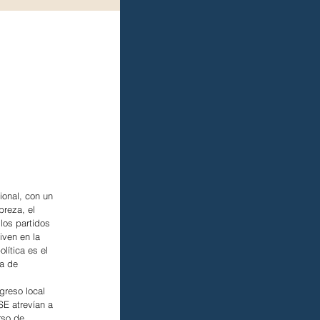
nal, con un 
reza, el 
los partidos 
iven en la 
lítica es el 
a de 
greso local 
SE atrevían a 
rso de 