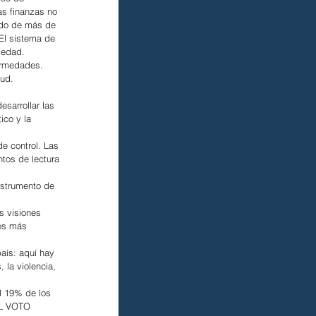
as finanzas no 
ndo de más de 
El sistema de 
medad.
fermedades. 
lud.
esarrollar las 
ico y la 
e control. Las 
tos de lectura 
nstrumento de 
s visiones 
os más 
aís: aquí hay 
la violencia, 
 19% de los 
EL VOTO 