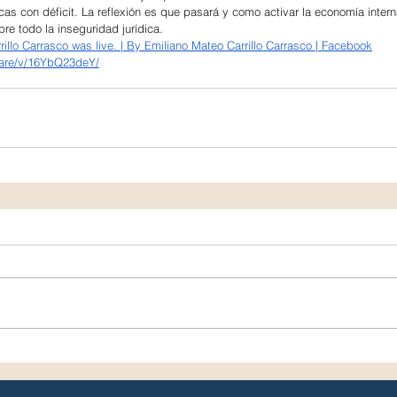
cas con déficit. La reflexión es que pasará y como activar la economía intern
bre todo la inseguridad jurídica.
illo Carrasco was live. | By Emiliano Mateo Carrillo Carrasco | Facebook
are/v/16YbQ23deY/