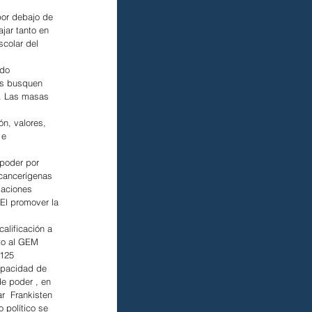
por debajo de 
jar tanto en 
colar del 
ido 
es busquen 
a. Las masas 
n, valores, 
 e 
poder por 
 cancerígenas 
laciones 
 El promover la 
alificación a 
to al GEM  
 125 
capacidad de 
de poder , en 
ar  Frankisten 
 político se 