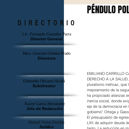
PÉNDULO POL
DIRECTORIO
Lic. Fernando González Parra
Director General
Mtra. Graciela Ornelas Prado
Directora
EMILIANO CARRILL
DERECHO A LA SALUD, E
Edmundo Olivares Alcalá
pluralismo ineficaz, que
Subdirector
mejoramiento de la seguri
ha propiciado alianzas e
inercia social, donde exi
Karen García Hernández
eje de la democracia en
Jefa de Redacción
gobierno” Ortega y Gass
El presupuesto de egreso
Manuel Serna Ornelas
LXII de adquirir deuda d
Jurídico
tanto. La reducción en m