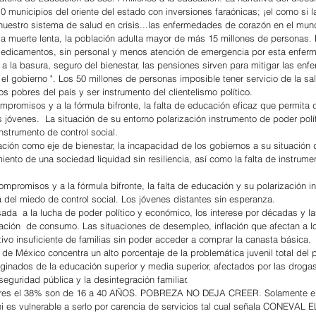
0 municipios del oriente del estado con inversiones faraónicas; ¡el como si l
 nuestro sistema de salud en crisis...las enfermedades de corazón en el mu
a muerte lenta, la población adulta mayor de más 15 millones de personas. 
 medicamentos, sin personal y menos atención de emergencia por esta enfer
 a la basura, seguro del bienestar, las pensiones sirven para mitigar las en
r el gobierno ". Los 50 millones de personas imposible tener servicio de la sa
s pobres del país y ser instrumento del clientelismo político.
ompromisos y a la fórmula bifronte, la falta de educación eficaz que permita d
jóvenes.  La situación de su entorno polarización instrumento de poder polít
nstrumento de control social.
ión como eje de bienestar, la incapacidad de los gobiernos a su situación d
nto de una sociedad liquidad sin resiliencia, así como la falta de instrumen
ompromisos y a la fórmula bifronte, la falta de educación y su polarización i
ra del miedo de control social. Los jóvenes distantes sin esperanza.
da  a la lucha de poder político y económico, los interese por décadas y la
ción  de consumo. Las situaciones de desempleo, inflación que afectan a l
tivo insuficiente de familias sin poder acceder a comprar la canasta básica.
de México concentra un alto porcentaje de la problemática juvenil total del p
ados de la educación superior y media superior, afectados por las drogas, 
seguridad pública y la desintegración familiar.
tores el 38% son de 16 a 40 AÑOS. POBREZA NO DEJA CREER. Solamente el
i es vulnerable a serlo por carencia de servicios tal cual señala CONEVAL 