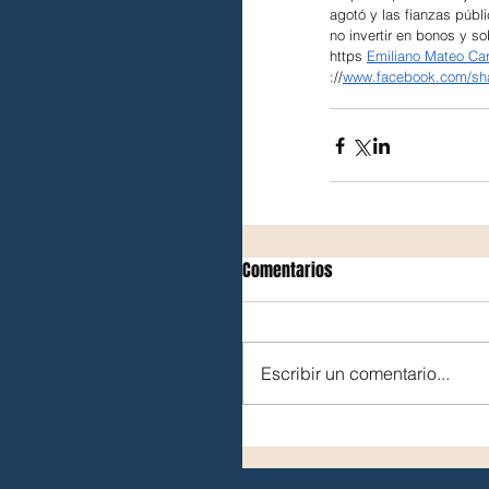
agotó y las fianzas públi
no invertir en bonos y so
https 
Emiliano Mateo Carr
://
www.facebook.com/sh
Comentarios
Escribir un comentario...