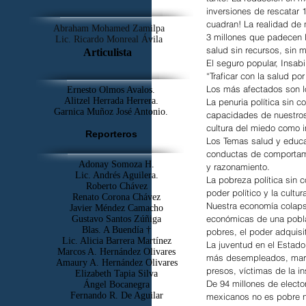
inversiones de rescatar 1
cuadran! La realidad de
Abraham Mohamed Zamilpa
3 millones que padecen l
Lic. Ricardo Monreal Ávila
salud sin recursos, sin
Articulista
El seguro popular, Insabi
“Traficar con la salud po
Los más afectados son lo
Ernesto Olmos Avalos.
Alitzel Herrada Herrera.
La penuria política sin c
Garnica Muñoz José Antonio.
capacidades de nuestros 
cultura del miedo como i
Reporteros
Los Temas salud y educac
conductas de comportamie
Adonay Somoza H.
y razonamiento.
Lic. Andrés Aguilera.
La pobreza política sin c
Roberto Chávez
poder político y la cultu
Renato Corona Chávez
Nuestra economía colapsa
Javier Méndez Camacho
económicas de una pobla
Gustavo Santos Zúñiga
Blas. A Buendía †
pobres, el poder adquisi
​Lic. Alicia Barrera Martínez
La juventud en el Estado 
Marcos A. Hernández Olivares
más desempleados, margin
Amaury A. Hernández Olivares
presos, víctimas de la in
Elizabeth Tapia Silva
De 94 millones de elec
Ángel Bocanegra
Fernando R. De Aguilar
mexicanos no es pobre n