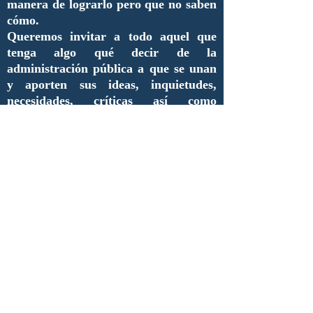
manera de lograrlo pero que no saben
cómo.
Queremos invitar a todo aquel que
tenga algo qué decir de la
administración pública a que se unan
y aporten sus ideas, inquietudes,
necesidades, críticas así como
proyectos que merezcan ser
difundidos.
De esta manera, estimados lectores,
inauguramos una nueva era de
comunicación y de enlace entre
nuestros compañeros y futuros
colaboradores.