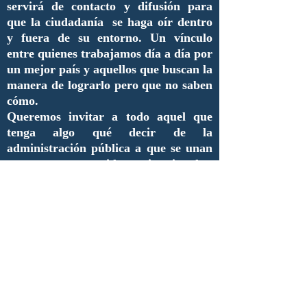
servirá de contacto y difusión para
que la ciudadanía se haga oír dentro
y fuera de su entorno. Un vínculo
entre quienes trabajamos día a día por
un mejor país y aquellos que buscan la
manera de lograrlo pero que no saben
cómo.
Queremos invitar a todo aquel que
tenga algo qué decir de la
administración pública a que se unan
y aporten sus ideas, inquietudes,
necesidades, críticas así como
proyectos que merezcan ser
difundidos.
De esta manera, estimados lectores,
inauguramos una nueva era de
comunicación y de enlace entre
nuestros compañeros y futuros
colaboradores.