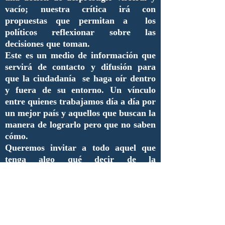
vacío; nuestra crítica irá con
propuestas que permitan a los
políticos reflexionar sobre las
decisiones que toman.
Este es un medio de información que
servirá de contacto y difusión para
que la ciudadanía se haga oír dentro
y fuera de su entorno. Un vínculo
entre quienes trabajamos día a día por
un mejor país y aquellos que buscan la
manera de lograrlo pero que no saben
cómo.
Queremos invitar a todo aquel que
tenga algo qué decir de la
administración pública a que se unan
y aporten sus ideas, inquietudes,
necesidades, críticas así como
proyectos que merezcan ser
difundidos.