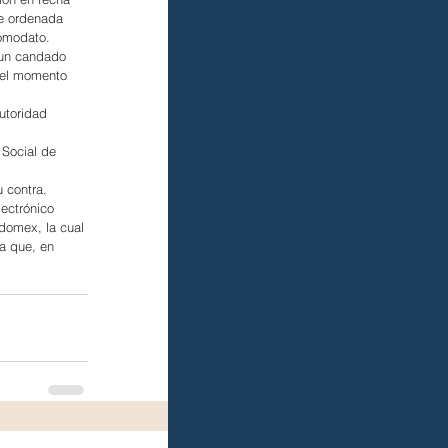
e ordenada 
Comodato.
 un candado 
 el momento 
Autoridad 
 Social de 
 contra.
ectrónico 
domex, la cual 
a que, en 