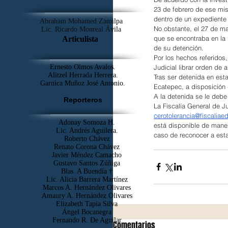
23 de febrero de ese mi
dentro de un expediente 
Abraham Mohamed Zamilpa
No obstante, el 27 de ma
Lic. Ricardo Monreal Ávila
que se encontraba en la
Articulista
de su detención.
Por los hechos referidos,
Judicial librar orden de 
Ernesto Olmos Avalos.
Alitzel Herrada Herrera.
Tras ser detenida en esta
Garnica Muñoz José Antonio.
Ecatepec, a disposición 
A la detenida se le debe
Reporteros
La Fiscalía General de J
cerotolerancia@fiscalia
Adonay Somoza H.
está disponible de maner
Lic. Andrés Aguilera.
caso de reconocer a est
Roberto Chávez
Renato Corona Chávez
Javier Méndez Camacho
Gustavo Santos Zúñiga
Blas. A Buendía †
​Lic. Alicia Barrera Martínez
Marcos A. Hernández Olivares
Amaury A. Hernández Olivares
Elizabeth Tapia Silva
Ángel Bocanegra
Fernando R. De Aguilar
Comentarios