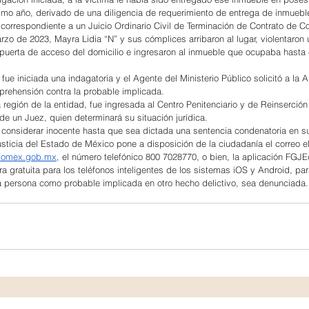
smo año, derivado de una diligencia de requerimiento de entrega de inmuebl
correspondiente a un Juicio Ordinario Civil de Terminación de Contrato de 
rzo de 2023, Mayra Lidia “N” y sus cómplices arribaron al lugar, violentaron
 puerta de acceso del domicilio e ingresaron al inmueble que ocupaba hasta
 fue iniciada una indagatoria y el Agente del Ministerio Público solicitó a la 
aprehensión contra la probable implicada.
 región de la entidad, fue ingresada al Centro Penitenciario y de Reinserción
de un Juez, quien determinará su situación jurídica.
 considerar inocente hasta que sea dictada una sentencia condenatoria en su
usticia del Estado de México pone a disposición de la ciudadanía el correo el
edomex.gob.mx
, el número telefónico 800 7028770, o bien, la aplicación FGJE
a gratuita para los teléfonos inteligentes de los sistemas iOS y Android, par
a persona como probable implicada en otro hecho delictivo, sea denunciada.