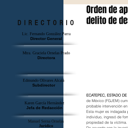
Orden de ap
delito de d
DIRECTORIO
Lic. Fernando González Parra
Director General
Mtra. Graciela Ornelas Prado
Directora
Edmundo Olivares Alcalá
Subdirector
ECATEPEC, ESTADO DE 
de México (FGJEM) cumpl
Karen García Hernández
probable intervención en 
Jefa de Redacción
Esta mujer es indagada 
individuo, ingresó de fo
Manuel Serna Ornelas
propiedad de la víctima.
Jurídico
De acuerdo con la invest