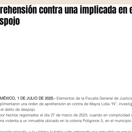
rehensión contra una implicada en 
espojo
MÉXICO, 1 DE JULIO DE 2025.-
 Elementos de la Fiscalía General de Justici
imentaron una orden de aprehensión en contra de Mayra Lidia “N”, investig
el delito de despojo.
por hechos registrados el día 27 de marzo de 2023, cuando en complicidad c
rma violenta a un inmueble ubicado en la colonia Polígonos 5, en el municipi
igación iniciada, a la víctima le había sido entregado ese inmueble en poses