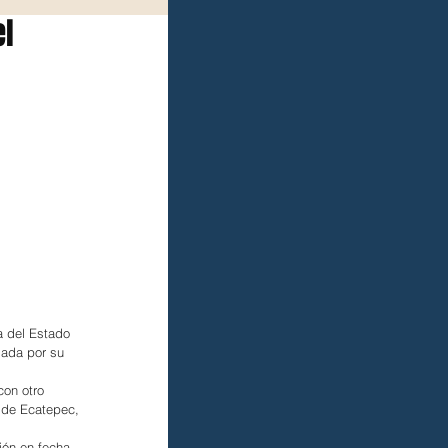
el
a del Estado 
ada por su 
on otro 
o de Ecatepec, 
ión en fecha 