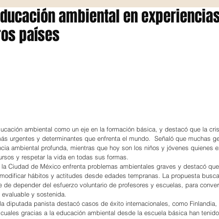
ducación ambiental en experiencia
ros países
ducación ambiental como un eje en la formación básica, y destacó que la cris
más urgentes y determinantes que enfrenta el mundo.  Señaló que muchas g
ncia ambiental profunda, mientras que hoy son los niños y jóvenes quienes e
cursos y respetar la vida en todas sus formas.
 la Ciudad de México enfrenta problemas ambientales graves y destacó que
 modificar hábitos y actitudes desde edades tempranas. La propuesta busca
 de depender del esfuerzo voluntario de profesores y escuelas, para convert
, evaluable y sostenida.
 la diputada panista destacó casos de éxito internacionales, como Finlandia,
s cuales gracias a la educación ambiental desde la escuela básica han tenid