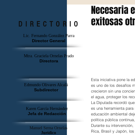
Necesaria e
exitosas ot
DIRECTORIO
Lic. Fernando González Parra
Director General
Mtra. Graciela Ornelas Prado
Directora
Esta iniciativa pone la e
Edmundo Olivares Alcalá
es uno de los desafíos 
Subdirector
crecieron sin una concie
el agua, proteger los re
La Diputada recordó que
es una herramienta para
Karen García Hernández
Jefa de Redacción
educación ambiental deje
política pública continua
Durante su intervención,
Manuel Serna Ornelas
Rica, Brasil y Japón, lo
Jurídico