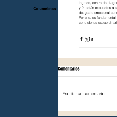
ingreso, centro de diagnó
y 2, están expuestos a s
Columnistas
desgaste emocional con
Por ello, es fundamenta
condiciones extraordinaria
Comentarios
Escribir un comentario...