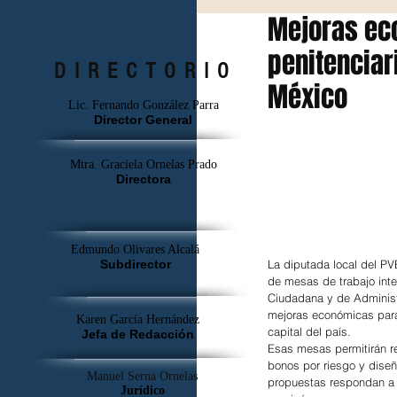
Mejoras ec
penitenciar
DIRECTORIO
México
Lic. Fernando González Parra
Director General
Mtra. Graciela Ornelas Prado
Directora
Edmundo Olivares Alcalá
Subdirector
La diputada local del PV
de mesas de trabajo inte
Ciudadana y de Administr
mejoras económicas para 
Karen García Hernández
capital del país.
Jefa de Redacción
Esas mesas permitirán rea
bonos por riesgo y diseñ
Manuel Serna Ornelas
propuestas respondan a 
Jurídico