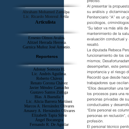
precisó.
Al presentar la propues
su análisis y dictaminaci
Abraham Mohamed Zamilpa
Lic. Ricardo Monreal Ávila
Penitenciario “A” es un 
Articulista
psicólogos, criminólogos
“Su labor va más allá de
mantenimiento de la salud
Ernesto Olmos Avalos.
evaluación conductual y e
Alitzel Herrada Herrera.
resaltó.
Garnica Muñoz José Antonio.
La diputada Rebeca Peral
funcionamiento de los ce
Reporteros
mismos; Desafortunadamen
desempeñan, este persona
Adonay Somoza H.
importancia y el riesgo d
Lic. Andrés Aguilera.
Recordó que desde hace 2
Roberto Chávez
trabajadores que oscilan 
Renato Corona Chávez
Javier Méndez Camacho
“Ellos desarrollan una t
Gustavo Santos Zúñiga
los procesos para una re
Blas. A Buendía †
personas privadas de su 
​Lic. Alicia Barrera Martínez
conductuales y desarrolla
Marcos A. Hernández Olivares
“Este personal es column
Amaury A. Hernández Olivares
Elizabeth Tapia Silva
personas en reclusión”, d
Ángel Bocanegra
profesión.
Fernando R. De Aguilar
El personal técnico peni