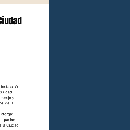
 Ciudad
instalación 
guridad 
rabajo y 
os de la 
 otorgar 
o que las 
 la Ciudad, 