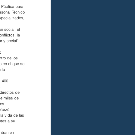
 Pública para 
rsonal Técnico 
specializados, 
 social, el 
nflictos, la 
 y social”, 
o 
tro de los 
o en el que se 
 la 
i 400 
.
directos de 
e miles de 
es 
eforzó.
la vida de las 
ntes a su 
ntran en 