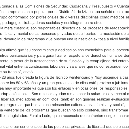
ta turnada a las Comisiones de Seguridad Ciudadana y Presupuesto y Cuenta
ón, la representante popular por el Distrito 24 de Iztapalapa señaló que el pe
grupo conformado por profesionales de diversas disciplinas como médicos e
, pedagogos, trabajadores sociales y sociólogos, entre otros.
 la mera custodia; son responsables directos de los procesos de readaptación
 física y mental de las personas privadas de su libertad, la mediación de co
l desarrollo de programas que buscan una reinserción exitosa a nivel familiar
ta afirmó que “su conocimiento y dedicación son esenciales para el correct
ntros penitenciarios y para garantizar el respeto a los derechos humanos den
te, a pesar de la trascendencia de su función y la complejidad del entorn
l vital enfrenta condiciones laborales y salariales que no corresponden con
e su trabajo”, anotó.
6 años fue creada la figura de Técnico Penitenciario y “hoy asciende a cas
entre los 50 y 63 años y un gran porcentaje de ellos está próximo a jubilarse
area muy importante ya que son los enlaces y en ocasiones los responsables 
adaptación social. Son quienes ayudan a mantener la salud física y mental d
libertad, mediadores en conflictos, también son quienes realizan evaluacion
n programas que buscan una reinserción exitosa a nivel familiar y social”, r
a vertebral de los programas que buscan no solo contener, sino transformar 
ijo la legisladora Peralta León, quien reconoció que enfrentan riesgos inhere
tenciario por ser el enlace de las personas privadas de libertad que se encue