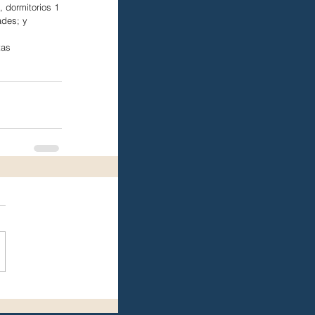
, dormitorios 1 
ades; y 
tas 