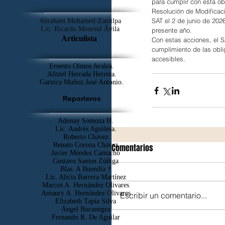
para cumplir con esta ob
Resolución de Modificaci
SAT el 2 de junio de 2026
Abraham Mohamed Zamilpa
Lic. Ricardo Monreal Ávila
presente año.
Articulista
Con estas acciones, el S
cumplimiento de las obli
accesibles.
Ernesto Olmos Avalos.
Alitzel Herrada Herrera.
Garnica Muñoz José Antonio.
Reporteros
Adonay Somoza H.
Lic. Andrés Aguilera.
Roberto Chávez
Renato Corona Chávez
Comentarios
Javier Méndez Camacho
Gustavo Santos Zúñiga
Blas. A Buendía †
​Lic. Alicia Barrera Martínez
Marcos A. Hernández Olivares
Amaury A. Hernández Olivares
Escribir un comentario...
Elizabeth Tapia Silva
Ángel Bocanegra
Fernando R. De Aguilar