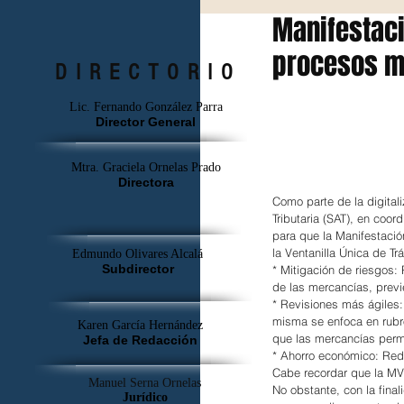
Manifestaci
procesos má
DIRECTORIO
Lic. Fernando González Parra
Director General
Mtra. Graciela Ornelas Prado
Directora
Como parte de la digitali
Tributaria (SAT), en coo
para que la Manifestació
la Ventanilla Única de Tr
Edmundo Olivares Alcalá
Subdirector
* Mitigación de riesgos:
de las mercancías, previ
* Revisiones más ágiles: 
misma se enfoca en rubro
Karen García Hernández
que las mercancías per
Jefa de Redacción
* ⁠Ahorro económico: Red
Cabe recordar que la MVE
Manuel Serna Ornelas
No obstante, con la fina
Jurídico