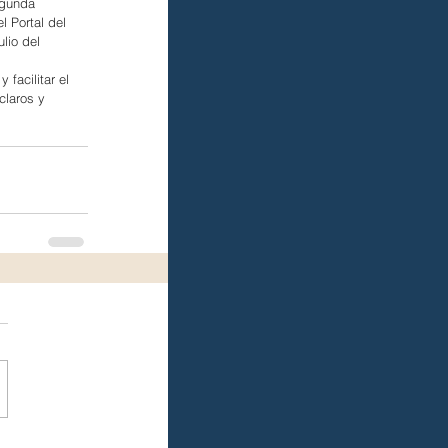
egunda 
 Portal del 
lio del 
facilitar el 
claros y 