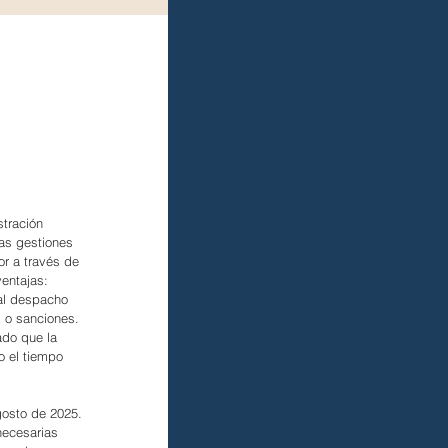
stración 
as gestiones 
or a través de 
ventajas:
 al despacho 
s o sanciones.
ado que la 
o el tiempo 
gosto de 2025. 
necesarias 