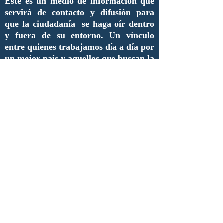
Este es un medio de información que
servirá de contacto y difusión para
que la ciudadanía se haga oír dentro
y fuera de su entorno. Un vínculo
entre quienes trabajamos día a día por
un mejor país y aquellos que buscan la
manera de lograrlo pero que no saben
cómo.
Queremos invitar a todo aquel que
tenga algo qué decir de la
administración pública a que se unan
y aporten sus ideas, inquietudes,
necesidades, críticas así como
proyectos que merezcan ser
difundidos.
De esta manera, estimados lectores,
inauguramos una nueva era de
comunicación y de enlace entre
nuestros compañeros y futuros
colaboradores.