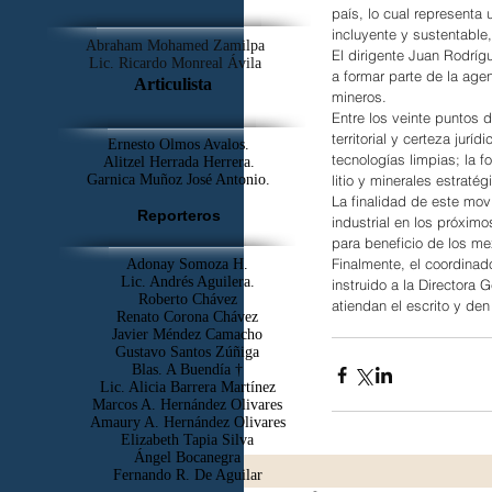
país, lo cual representa
incluyente y sustentable
Abraham Mohamed Zamilpa
El dirigente Juan Rodrígu
Lic. Ricardo Monreal Ávila
a formar parte de la agen
Articulista
mineros.
Entre los veinte puntos 
territorial y certeza jurí
Ernesto Olmos Avalos.
tecnologías limpias; la f
Alitzel Herrada Herrera.
Garnica Muñoz José Antonio.
litio y minerales estrat
La finalidad de este mov
Reporteros
industrial en los próxim
para beneficio de los me
Finalmente, el coordina
Adonay Somoza H.
Lic. Andrés Aguilera.
instruido a la Directora
Roberto Chávez
atiendan el escrito y de
Renato Corona Chávez
Javier Méndez Camacho
Gustavo Santos Zúñiga
Blas. A Buendía †
​Lic. Alicia Barrera Martínez
Marcos A. Hernández Olivares
Amaury A. Hernández Olivares
Elizabeth Tapia Silva
Ángel Bocanegra
Fernando R. De Aguilar