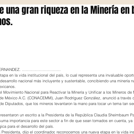
e una gran riqueza en la Minería en 
nos.
A HERNANDEZ. …………………………
apa en la vida institucional del país, lo cual representa una invaluable opor
 desarrollo nacional más incluyente y sustentable, concibiendo una minería na
exicanos.
el Movimiento Nacional para Reactivar la Minería y Unificar a los Mineros de
de México A.C. (CONACEMM), Juan Rodríguez González, anunció a través d
e Diputados, que los mineros levantaron la mano para tocar un tema tan se
 presentaron un escrito a la Presidenta de la República Claudia Sheimbaum P
suma importancia para este sector a fin de que sean tomados en cuenta, ya
ica para el desarrollo del país.
a Presidenta, dijo el coordinador, reconocemos una nueva etapa en la vida inst