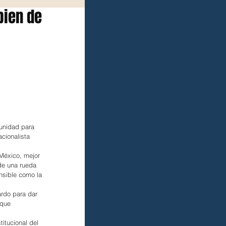
bien de
tunidad para 
cionalista 
 México, mejor 
e una rueda 
nsible como la 
ardo para dar 
 que 
itucional del 