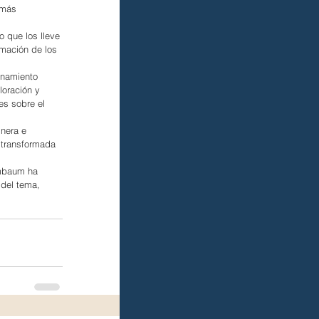
 más 
o que los lleve 
rmación de los 
enamiento 
loración y 
es sobre el 
nera e 
 transformada 
imbaum ha 
 del tema, 