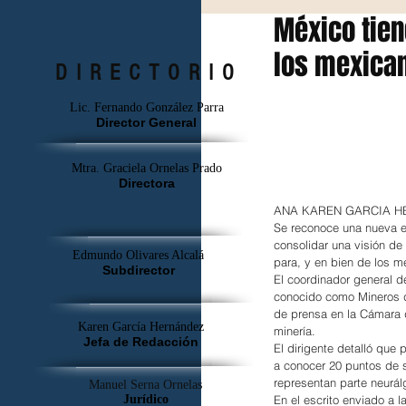
México tien
los mexica
DIRECTORIO
Lic. Fernando González Parra
Director General
Mtra. Graciela Ornelas Prado
Directora
ANA KAREN GARCI
Se reconoce una nueva et
consolidar una visión de
Edmundo Olivares Alcalá
para, y en bien de los m
Subdirector
El coordinador general d
conocido como Mineros 
de prensa en la Cámara d
Karen García Hernández
minería.
Jefa de Redacción
El dirigente detalló que
a conocer 20 puntos de 
representan parte neurálg
Manuel Serna Ornelas
Jurídico
En el escrito enviado a l