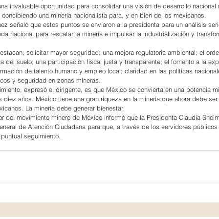
 una invaluable oportunidad para consolidar una visión de desarrollo nacional
, concibiendo una minería nacionalista para, y en bien de los mexicanos.
ez señaló que estos puntos se enviaron a la presidenta para un análisis seri
da nacional para rescatar la minería e impulsar la industrialización y transfo
destacan; solicitar mayor seguridad; una mejora regulatoria ambiental; el ord
dica del suelo; una participación fiscal justa y transparente; el fomento a la exp
ormación de talento humano y empleo local; claridad en las políticas nacional
égicos y seguridad en zonas mineras.
imiento, expresó el dirigente, es que México se convierta en una potencia mi
os diez años. México tiene una gran riqueza en la minería que ahora debe ser
xicanos. La minería debe generar bienestar.
dor del movimiento minero de México informó que la Presidenta Claudia She
 General de Atención Ciudadana para que, a través de los servidores públicos
n puntual seguimiento.