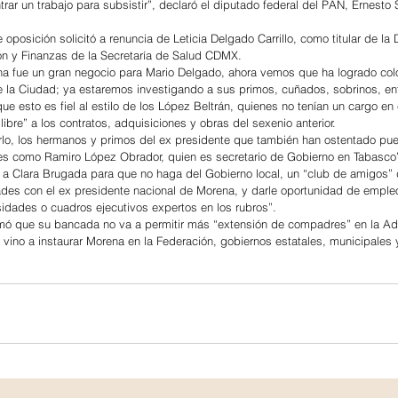
ar un trabajo para subsistir”, declaró el diputado federal del PAN, Ernesto
e oposición solicitó a renuncia de Leticia Delgado Carrillo, como titular de la 
ón y Finanzas de la Secretaría de Salud CDMX.
na fue un gran negocio para Mario Delgado, ahora vemos que ha logrado colo
la Ciudad; ya estaremos investigando a sus primos, cuñados, sobrinos, ent
e esto es fiel al estilo de los López Beltrán, quienes no tenían un cargo en
ibre” a los contratos, adquisiciones y obras del sexenio anterior.
rlo, los hermanos y primos del ex presidente que también han ostentado pue
les como Ramiro López Obrador, quien es secretario de Gobierno en Tabasco
 a Clara Brugada para que no haga del Gobierno local, un “club de amigos”
ades con el ex presidente nacional de Morena, y darle oportunidad de empleo
idades o cuadros ejecutivos expertos en los rubros”.
rmó que su bancada no va a permitir más “extensión de compadres” en la Ad
e vino a instaurar Morena en la Federación, gobiernos estatales, municipales