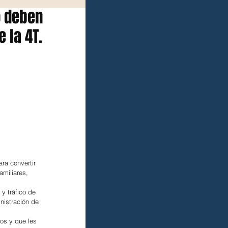
o deben
 la 4T.
ra convertir 
miliares, 
y tráfico de 
inistración de 
os y que les 