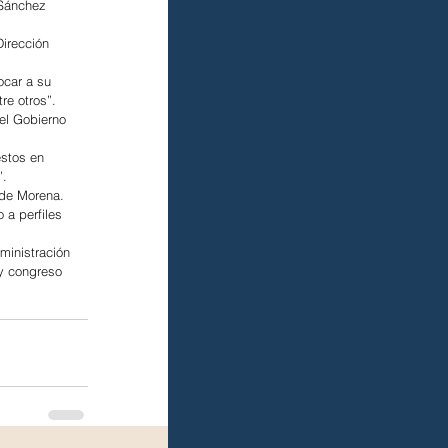
 Sánchez 
Dirección 
car a su 
re otros”.
 el Gobierno 
stos en 
”.
 de Morena.
 a perfiles 
ministración 
 y congreso 