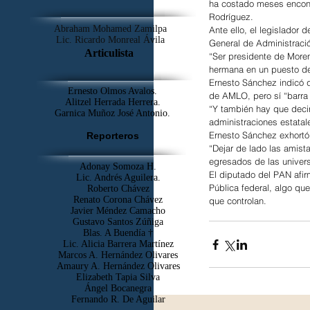
ha costado meses encontr
Rodríguez.
Abraham Mohamed Zamilpa
Ante ello, el legislador d
Lic. Ricardo Monreal Ávila
General de Administraci
Articulista
“Ser presidente de More
hermana en un puesto de 
Ernesto Sánchez indicó qu
Ernesto Olmos Avalos.
de AMLO, pero sí “barra l
Alitzel Herrada Herrera.
“Y también hay que deci
Garnica Muñoz José Antonio.
administraciones estata
Ernesto Sánchez exhortó
Reporteros
“Dejar de lado las amist
egresados de las univers
Adonay Somoza H.
El diputado del PAN afi
Lic. Andrés Aguilera.
Pública federal, algo qu
Roberto Chávez
Renato Corona Chávez
que controlan.
Javier Méndez Camacho
Gustavo Santos Zúñiga
Blas. A Buendía †
​Lic. Alicia Barrera Martínez
Marcos A. Hernández Olivares
Amaury A. Hernández Olivares
Elizabeth Tapia Silva
Ángel Bocanegra
Fernando R. De Aguilar