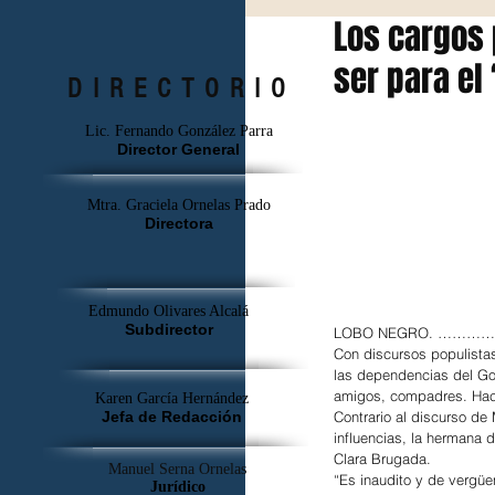
Los cargos
ser para el
DIRECTORIO
Lic. Fernando González Parra
Director General
Mtra. Graciela Ornelas Prado
Directora
Edmundo Olivares Alcalá
Subdirector
LOBO NEGRO. ……
Con discursos populistas
las dependencias del Gob
amigos, compadres. Hace
Karen García Hernández
Jefa de Redacción
Contrario al discurso de
influencias, la hermana d
Clara Brugada.
Manuel Serna Ornelas
“Es inaudito y de vergüe
Jurídico