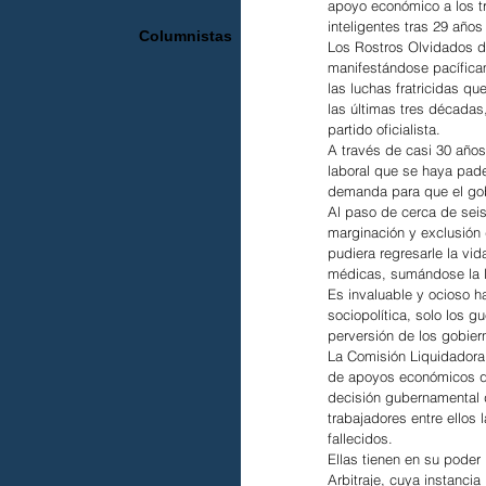
apoyo económico a los tr
inteligentes tras 29 años
Columnistas
Los Rostros Olvidados de
manifestándose pacíficam
las luchas fratricidas q
las últimas tres décadas
partido oficialista.
A través de casi 30 años,
laboral que se haya pade
demanda para que el gobi
Al paso de cerca de seis
marginación y exclusión
pudiera regresarle la vid
médicas, sumándose la l
Es invaluable y ocioso h
sociopolítica, solo los 
perversión de los gobiern
La Comisión Liquidadora 
de apoyos económicos que
decisión gubernamental d
trabajadores entre ellos
fallecidos.
Ellas tienen en su poder 
Arbitraje, cuya instanci