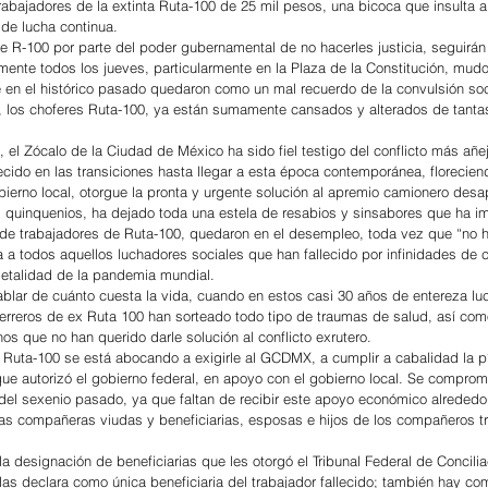
abajadores de la extinta Ruta-100 de 25 mil pesos, una bicoca que insulta a
 de lucha continua.
 R-100 por parte del poder gubernamental de no hacerles justicia, seguirán
ente todos los jueves, particularmente en la Plaza de la Constitución, mudo
ue en el histórico pasado quedaron como un mal recuerdo de la convulsión soc
, los choferes Ruta-100, ya están sumamente cansados y alterados de tantas
 el Zócalo de la Ciudad de México ha sido fiel testigo del conflicto más añej
cido en las transiciones hasta llegar a esta época contemporánea, floreciend
erno local, otorgue la pronta y urgente solución al apremio camionero desa
 quinquenios, ha dejado toda una estela de resabios y sinsabores que ha i
 de trabajadores de Ruta-100, quedaron en el desempleo, toda vez que “no h
a a todos aquellos luchadores sociales que han fallecido por infinidades de 
etalidad de la pandemia mundial.
ablar de cuánto cuesta la vida, cuando en estos casi 30 años de entereza lu
guerreros de ex Ruta 100 han sorteado todo tipo de traumas de salud, así com
os que no han querido darle solución al conflicto exrutero.
Ruta-100 se está abocando a exigirle al GCDMX, a cumplir a cabalidad la pí
 autorizó el gobierno federal, en apoyo con el gobierno local. Se comprome
el sexenio pasado, ya que faltan de recibir este apoyo económico alrededor
 las compañeras viudas y beneficiarias, esposas e hijos de los compañeros t
la designación de beneficiarias que les otorgó el Tribunal Federal de Concilia
a las declara como única beneficiaria del trabajador fallecido; también hay c