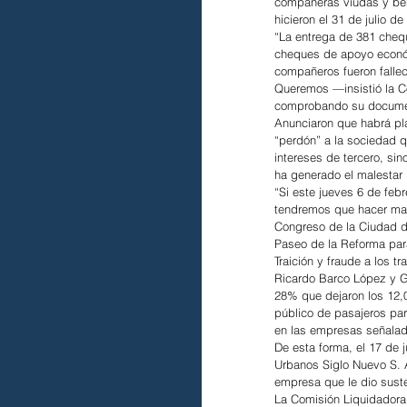
compañeras viudas y ben
hicieron el 31 de julio de
“La entrega de 381 cheq
cheques de apoyo económ
compañeros fueron fallec
Queremos —insistió la C
comprobando su docume
Anunciaron que habrá pl
“perdón” a la sociedad q
intereses de tercero, si
ha generado el malestar 
“Si este jueves 6 de feb
tendremos que hacer mar
Congreso de la Ciudad d
Paseo de la Reforma par
Traición y fraude a los 
Ricardo Barco López y G
28% que dejaron los 12,0
público de pasajeros par
en las empresas señalad
De esta forma, el 17 de 
Urbanos Siglo Nuevo S. A
empresa que le dio suste
La Comisión Liquidadora 