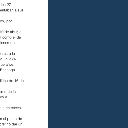
 los 27 
sentaban a sus 
os, por 
0 de abril; el 
í como el de 
iones del 
ntes a la 
do un 28% 
que años 
 Berlanga.
ítico de 16 de 
rno de la 
es a 
 la entonces 
o al punto de 
efirió dar un 