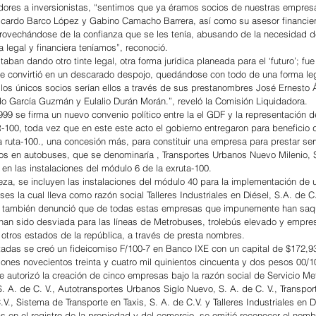
dores a inversionistas, “sentimos que ya éramos socios de nuestras empresa
Ricardo Barco López y Gabino Camacho Barrera, así como su asesor financier
ovechándose de la confianza que se les tenía, abusando de la necesidad de 
 legal y financiera teníamos”, reconoció.
aban dando otro tinte legal, otra forma jurídica planeada para el ‘futuro’; fue
 se convirtió en un descarado despojo, quedándose con todo de una forma leg
los únicos socios serían ellos a través de sus prestanombres José Ernesto Á
o García Guzmán y Eulalio Durán Morán.”, reveló la Comisión Liquidadora.
99 se firma un nuevo convenio político entre la el GDF y la representación d
100, toda vez que en este este acto el gobierno entregaron para beneficio d
a ruta-100., una concesión más, para constituir una empresa para prestar ser
os en autobuses, que se denominaría , Transportes Urbanos Nuevo Milenio, S
en las instalaciones del módulo 6 de la exruta-100.
eza, se incluyen las instalaciones del módulo 40 para la implementación de
es la cual lleva como razón social Talleres Industriales en Diésel, S.A. de C
a también denunció que de todas estas empresas que impunemente han saq
 han sido desviada para las líneas de Metrobuses, trolebús elevado y empre
otros estados de la república, a través de presta nombres.
tadas se creó un fideicomiso F/100-7 en Banco IXE con un capital de $172,9
llones novecientos treinta y cuatro mil quinientos cincuenta y dos pesos 00/1
se autorizó la creación de cinco empresas bajo la razón social de Servicio Me
. A. de C. V., Autotransportes Urbanos Siglo Nuevo, S. A. de C. V., Transpo
V., Sistema de Transporte en Taxis, S. A. de C.V. y Talleres Industriales en D
as en el registro de la propiedad y del comercio, se omitió reconocer el nombr