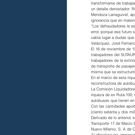
transformarse de trabaja
un detalle denostador: 
Mendoza Larraguivel, apr
ignorancia que en materia
“Los defraudadores le est
error, porque ese futuro
cabía lugar a dudas que 
Velázquez, José Fernand
El 16 de noviembre de 19
trabajadores del SUTAUR-
trabajadores de la extint
de transporte de pasajer
misma que se estructuró 
En el marco de esta riqu
reconstructora de autobus
La Comisión Liquidador
riqueza de ex Ruta-100,
autobuses que tienen en 
Con las cantidades apor
(ciento setenta y dos mi
Derivado de lo anterior, 
Transporte 17 de Marzo S
Nuevo Milenio, S. A de C.
Al oficializar las empres