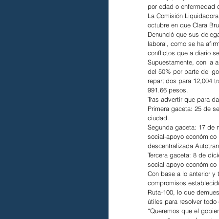
por edad o enfermedad o
La Comisión Liquidadora 
octubre en que Clara Br
Denunció que sus delega
laboral, como se ha afirm
conflictos que a diario 
Supuestamente, con la ad
del 50% por parte del go
repartidos para 12,004 tr
991.66 pesos.
Tras advertir que para d
Primera gaceta: 25 de s
ciudad.
Segunda gaceta: 17 de n
social-apoyo económico p
descentralizada Autotra
Tercera gaceta: 8 de dic
social apoyo económico p
Con base a lo anterior y 
compromisos establecido
Ruta-100, lo que demues
útiles para resolver todo 
“Queremos que el gobiern