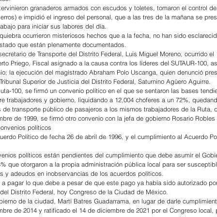
intervinieron granaderos armados con escudos y toletes, tomaron el control de
erros) e impidió el ingreso del personal, que a las tres de la mañana se pre
abajo para iniciar sus labores del día.
 quiebra ocurrieron misteriosos hechos que a la fecha, no han sido esclarecid
 Estado que están plenamente documentados.
secretario de Transporte del Distrito Federal, Luis Miguel Moreno, ocurrido el 1
rto Priego, Fiscal asignado a la causa contra los líderes del SUTAUR-100, as
unio; la ejecución del magistrado Abraham Polo Uscanga, quien denunció pres
ribunal Superior de Justicia del Distrito Federal, Saturnino Agüero Aguirre.
uta-100, se firmó un convenio político en el que se sentaron las bases tendie
ntre trabajadores y gobierno, liquidando a 12,004 choferes a un 72%, quedan
 de transporte público de pasajeros a los mismos trabajadores de la Ruta, 
bre de 1999, se firmó otro convenio con la jefa de gobierno Rosario Robles
onvenios políticos
uerdo Político de fecha 26 de abril de 1996, y el cumplimiento al Acuerdo Pol
enios políticos están pendientes del cumplimiento que debe asumir el Gobie
 que otorgaron a la propia administración pública local para ser susceptibl
s y adeudos en inobservancias de los acuerdos políticos.
 pagar lo que debe a pesar de que este pago ya había sido autorizado por
del Distrito Federal, hoy Congreso de la Ciudad de México.
gobierno de la ciudad, Martí Batres Guadarrama, en lugar de darle cumplimient
bre de 2014 y ratificado el 14 de diciembre de 2021 por el Congreso local, pr