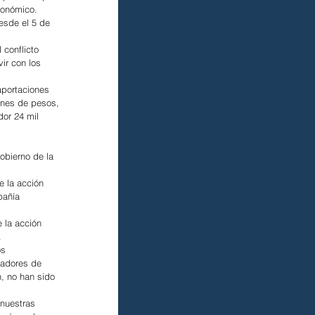
conómico.
esde el 5 de 
conflicto 
ir con los 
aportaciones 
ones de pesos, 
dor 24 mil 
obierno de la 
 la acción 
pañía 
 la acción 
.
os 
jadores de 
, no han sido 
 nuestras 