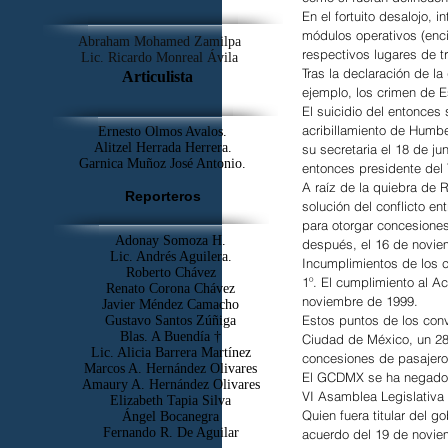
En el fortuito desalojo, 
módulos operativos (enci
Abraham Mohamed Zamilpa
respectivos lugares de tr
Lic. Ricardo Monreal Ávila
Tras la declaración de la
Articulista
ejemplo, los crimen de
El suicidio del entonces 
acribillamiento de Humbe
Ernesto Olmos Avalos.
Alitzel Herrada Herrera.
su secretaria el 18 de j
Garnica Muñoz José Antonio.
entonces presidente del T
A raíz de la quiebra de R
Reporteros
solución del conflicto e
para otorgar concesiones
Adonay Somoza H.
después, el 16 de noviem
Lic. Andrés Aguilera.
Incumplimientos de los c
Roberto Chávez
1º. El cumplimiento al Ac
Renato Corona Chávez
noviembre de 1999.
Javier Méndez Camacho
Estos puntos de los conv
Gustavo Santos Zúñiga
Blas. A Buendía †
Ciudad de México, un 28%
​Lic. Alicia Barrera Martínez
concesiones de pasajero
Marcos A. Hernández Olivares
El GCDMX se ha negado a
Amaury A. Hernández Olivares
VI Asamblea Legislativa 
Elizabeth Tapia Silva
Quien fuera titular del 
Ángel Bocanegra
Fernando R. De Aguilar
acuerdo del 19 de noviem