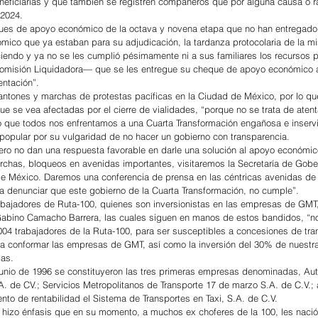
eficiarias y que también se registren compañeros que por alguna causa o ra
 2024.
ues de apoyo económico de la octava y novena etapa que no han entregado
ico que ya estaban para su adjudicación, la tardanza protocolaria de la mi
iendo y ya no se les cumplió pésimamente ni a sus familiares los recursos 
omisión Liquidadora— que se les entregue su cheque de apoyo económico 
ntación”.
antones y marchas de protestas pacíficas en la Ciudad de México, por lo qu
ue se vea afectadas por el cierre de vialidades, “porque no se trata de atent
no que todos nos enfrentamos a una Cuarta Transformación engañosa e inservi
popular por su vulgaridad de no hacer un gobierno con transparencia.
rero no dan una respuesta favorable en darle una solución al apoyo económi
chas, bloqueos en avenidas importantes, visitaremos la Secretaría de Gober
e México. Daremos una conferencia de prensa en las céntricas avenidas de 
a denunciar que este gobierno de la Cuarta Transformación, no cumple”.
trabajadores de Ruta-100, quienes son inversionistas en las empresas de GMT,
abino Camacho Barrera, las cuales siguen en manos de estos bandidos, “nos
04 trabajadores de la Ruta-100, para ser susceptibles a concesiones de tra
a conformar las empresas de GMT, así como la inversión del 30% de nuestra
as.
junio de 1996 se constituyeron las tres primeras empresas denominadas, Aut
. de CV.; Servicios Metropolitanos de Transporte 17 de marzo S.A. de C.V.; 
nto de rentabilidad el Sistema de Transportes en Taxi, S.A. de C.V.
hizo énfasis que en su momento, a muchos ex choferes de la 100, les nació l