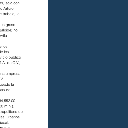
s, solo con 
o Arturo 
trabajo, la 
 un graso 
aloide; no 
vila 
e los 
e los 
vicio público 
.A. de C.V., 
 una empresa 
.V.
ueado la 
sas de 
34,552.00 
00 m.n.).
tropolitano de 
rtes Urbanos 
iésel.
e o la 