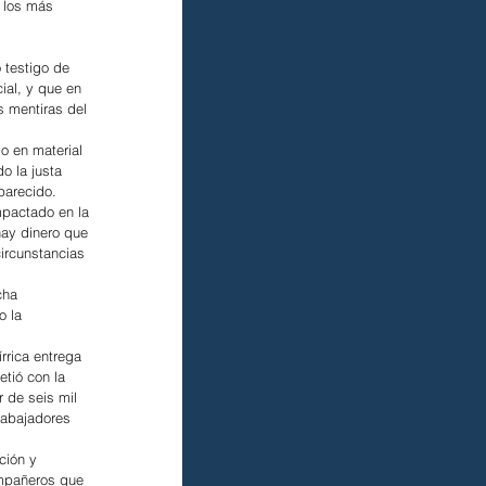
 los más 
 
 testigo de 
ial, y que en 
 mentiras del 
o en material 
o la justa 
parecido.
mpactado en la 
ay dinero que 
circunstancias 
cha 
o la 
rrica entrega 
tió con la 
 de seis mil 
rabajadores 
ción y 
ompañeros que 