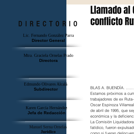
Llamado al
conflicto Ru
DIRECTORIO
Lic. Fernando González Parra
Director General
Mtra. Graciela Ornelas Prado
Directora
Edmundo Olivares Alcalá
BLAS A. BUENDÍA
Subdirector
Estamos próximos a cump
trabajadores de ex Ruta-
Oscar Espinoza Villarrea
Karen García Hernández
de abril de 1995, que se
Jefa de Redacción
económica y la deficienci
La Comisión Liquidadora
Manuel Serna Ornelas
fatídico, fueron expulsad
Jurídico
como si fueran delincuen