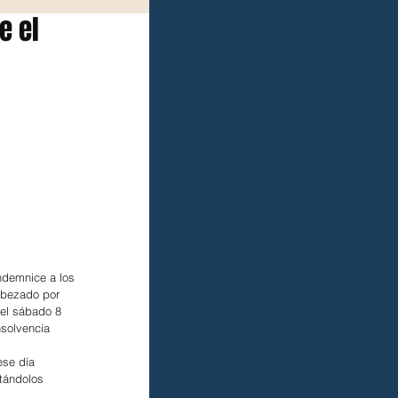
e el
ndemnice a los 
abezado por 
 el sábado 8 
nsolvencia 
se día 
atándolos 