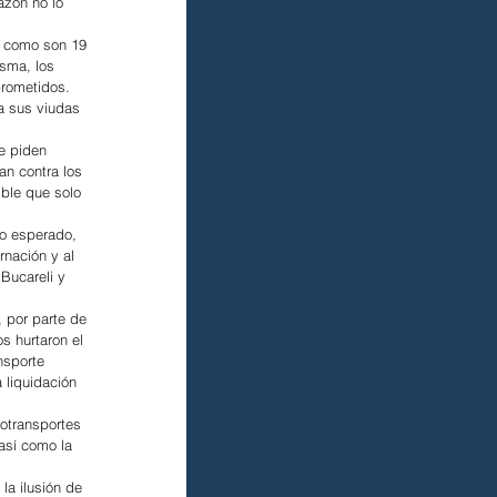
zón no lo 
 como son 19 
sma, los 
prometidos. 
a sus viudas 
e piden 
an contra los 
ble que solo 
co esperado, 
nación y al 
Bucareli y 
 por parte de 
 hurtaron el 
nsporte 
 liquidación 
otransportes 
así como la 
a ilusión de 