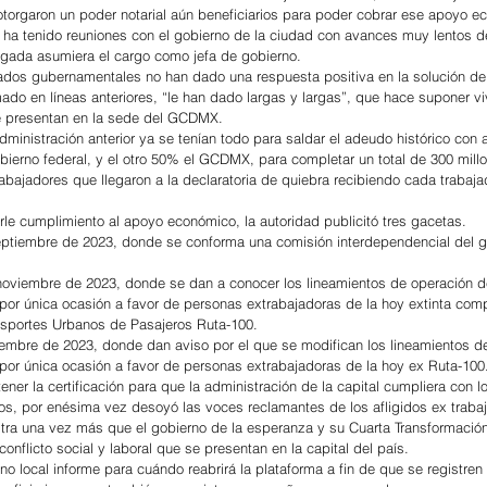
torgaron un poder notarial aún beneficiarios para poder cobrar ese apoyo e
ha tenido reuniones con el gobierno de la ciudad con avances muy lentos d
ugada asumiera el cargo como jefa de gobierno.
dos gubernamentales no han dado una respuesta positiva en la solución del 
ado en líneas anteriores, “le han dado largas y largas”, que hace suponer viv
se presentan en la sede del GCDMX.
ministración anterior ya se tenían todo para saldar el adeudo histórico con 
bierno federal, y el otro 50% el GCDMX, para completar un total de 300 mill
abajadores que llegaron a la declaratoria de quiebra recibiendo cada trabaja
arle cumplimiento al apoyo económico, la autoridad publicitó tres gacetas.
eptiembre de 2023, donde se conforma una comisión interdependencial del g
oviembre de 2023, donde se dan a conocer los lineamientos de operación de
or única ocasión a favor de personas extrabajadoras de la hoy extinta com
nsportes Urbanos de Pasajeros Ruta-100.
iembre de 2023, donde dan aviso por el que se modifican los lineamientos de
or única ocasión a favor de personas extrabajadoras de la hoy ex Ruta-100
tener la certificación para que la administración de la capital cumpliera con l
s, por enésima vez desoyó las voces reclamantes de los afligidos ex traba
tra una vez más que el gobierno de la esperanza y su Cuarta Transformación
conflicto social y laboral que se presentan en la capital del país.
o local informe para cuándo reabrirá la plataforma a fin de que se registren