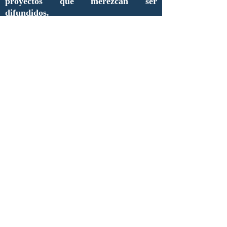
proyectos que merezcan ser
difundidos.
De esta manera, estimados lectores,
inauguramos una nueva era de
comunicación y de enlace entre
nuestros compañeros y futuros
colaboradores.