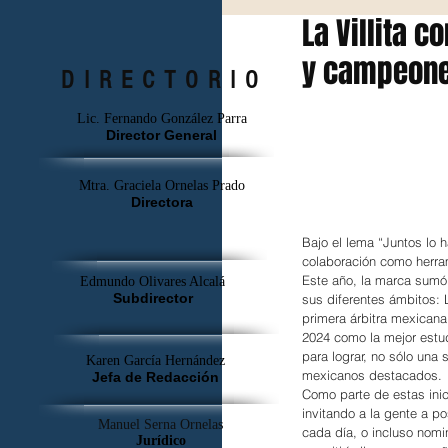
La Villita 
y campeon
DIRECTORIO
Lic. Fernando González Parra
Director General
Mtra. Graciela Ornelas Prado
Directora
Bajo el lema “Juntos lo h
colaboración como herram
Este año, la marca sumó
Edmundo Olivares Alcalá
Subdirector
sus diferentes ámbitos: 
primera árbitra mexicana
2024 como la mejor estud
para lograr, no sólo una
Karen García Hernández
mexicanos destacados.
Jefa de Redacción
Como parte de estas inic
invitando a la gente a p
Manuel Serna Ornelas
cada día, o incluso nom
Jurídico