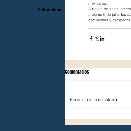
mexicanas.
A través de salas inmers
Columnistas
próximo 6 de julio, los 
campeonas y campeones 
Comentarios
Escribir un comentario...