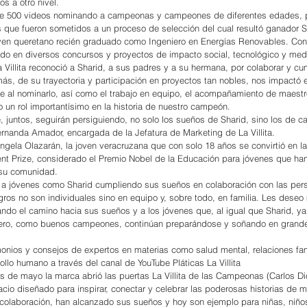
os a otro nivel.
de 500 videos nominando a campeonas y campeones de diferentes edades, p
 que fueron sometidos a un proceso de selección del cual resultó ganador S
ven queretano recién graduado como Ingeniero en Energías Renovables. Con 
ado en diversos concursos y proyectos de impacto social, tecnológico y med
a Villita reconoció a Sharid, a sus padres y a su hermana, por colaborar y cu
ás, de su trayectoria y participación en proyectos tan nobles, nos impactó 
 al nominarlo, así como el trabajo en equipo, el acompañamiento de maestro
o un rol importantísimo en la historia de nuestro campeón.
juntos, seguirán persiguiendo, no solo los sueños de Sharid, sino los de c
rnanda Amador, encargada de la Jefatura de Marketing de La Villita.
Ángela Olazarán, la joven veracruzana que con solo 18 años se convirtió en la
dent Prize, considerado el Premio Nobel de la Educación para jóvenes que han
 su comunidad.
a jóvenes como Sharid cumpliendo sus sueños en colaboración con las pers
gros no son individuales sino en equipo y, sobre todo, en familia. Les deseo
iando el camino hacia sus sueños y a los jóvenes que, al igual que Sharid, ya
pero, como buenos campeones, continúan preparándose y soñando en grand
imonios y consejos de expertos en materias como salud mental, relaciones fam
llo humano a través del canal de YouTube Pláticas La Villita
 de mayo la marca abrió las puertas La Villita de las Campeonas (Carlos Di
io diseñado para inspirar, conectar y celebrar las poderosas historias de m
a colaboración, han alcanzado sus sueños y hoy son ejemplo para niñas, niños