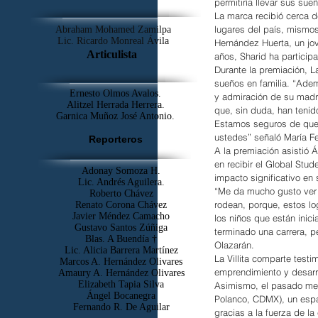
permitiría llevar sus sueñ
La marca recibió cerca 
lugares del país, mismos
Abraham Mohamed Zamilpa
Lic. Ricardo Monreal Ávila
Hernández Huerta, un jo
Articulista
años, Sharid ha particip
Durante la premiación, L
sueños en familia. “Adem
Ernesto Olmos Avalos.
y admiración de su madre
Alitzel Herrada Herrera.
que, sin duda, han tenid
Garnica Muñoz José Antonio.
Estamos seguros de que, 
ustedes” señaló María Fe
Reporteros
A la premiación asistió 
en recibir el Global Stu
Adonay Somoza H.
impacto significativo en
Lic. Andrés Aguilera.
“Me da mucho gusto ver 
Roberto Chávez
rodean, porque, estos lo
Renato Corona Chávez
Javier Méndez Camacho
los niños que están inic
Gustavo Santos Zúñiga
terminado una carrera, 
Blas. A Buendía †
Olazarán.
​Lic. Alicia Barrera Martínez
La Villita comparte test
Marcos A. Hernández Olivares
emprendimiento y desarro
Amaury A. Hernández Olivares
Elizabeth Tapia Silva
Asimismo, el pasado mes
Ángel Bocanegra
Polanco, CDMX), un espac
Fernando R. De Aguilar
gracias a la fuerza de l