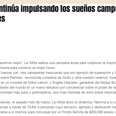
continúa impulsando los sueños cam
es
acemos mejor”, La Villita realiza una campaña anual para visibilizar la import
ienta para construir un mejor futuro.
 fuerzas con  tres campeonas mexicanas que son ejemplo de superación y l
Lorena Ramírez, reconocida corredora de fondo y ultra maratón rarámuri; Kare
 en un mundial de fútbol varonil, y Ángela Olazarán, ganadora del Global Stu
iante del mundo en un nuevo esfuerzo por concientizar sobre el poder de la
 sociedad más justa y participativa, sino más historias de éxito sobre mexica
iativas, el pasado mes de marzo, La Villita lanzó la dinámica “Nomina a tu 
ostular a través de TikTok a personas cuyo esfuerzo, ejemplo y dedicación los
inarse a sí mismos para concursar por un Fondo Semilla de $200,000 pesos q