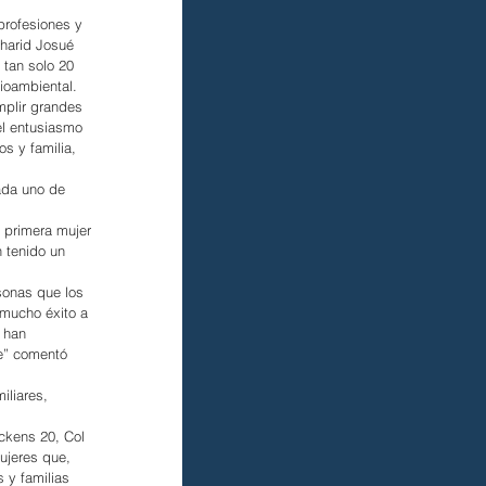
rofesiones y 
harid Josué 
tan solo 20 
ioambiental.
mplir grandes 
el entusiasmo 
s y familia, 
ada uno de 
 primera mujer 
 tenido un 
onas que los 
 mucho éxito a 
 han 
e” comentó 
iliares, 
ckens 20, Col 
ujeres que, 
 y familias 