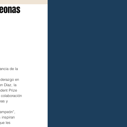
peonas
ancia de la 
iderazgo en 
n Díaz, la 
dent Prize 
 colaboración 
nas y 
campeón”, 
 inspiran 
ue les 