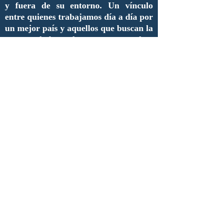
y fuera de su entorno. Un vínculo
entre quienes trabajamos día a día por
un mejor país y aquellos que buscan la
manera de lograrlo pero que no saben
cómo.
Queremos invitar a todo aquel que
tenga algo qué decir de la
administración pública a que se unan
y aporten sus ideas, inquietudes,
necesidades, críticas así como
proyectos que merezcan ser
difundidos.
De esta manera, estimados lectores,
inauguramos una nueva era de
comunicación y de enlace entre
nuestros compañeros y futuros
colaboradores.