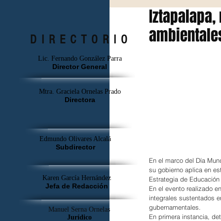
Iztapalapa,
ambientales
DIRECTORIO
Lic. Fernando González Parra
Director General
Mtra. Graciela Ornelas Prado
Directora
Edmundo Olivares Alcalá
Subdirector
En el marco del Día Mund
su gobierno aplica en est
Karen García Hernández
Estrategia de Educación 
Jefa de Redacción
En el evento realizado e
integrales sustentados e
gubernamentales.
Manuel Serna Ornelas
En primera instancia, det
Jurídico