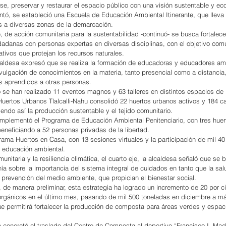
se, preservar y restaurar el espacio público con una visión sustentable y eco
ntó, se estableció una Escuela de Educación Ambiental Itinerante, que lleva
 a diversas zonas de la demarcación.
 de acción comunitaria para la sustentabilidad -continuó- se busca fortalecer
dadanas con personas expertas en diversas disciplinas, con el objetivo com
ativos que protejan los recursos naturales.
alcaldesa expresó que se realiza la formación de educadoras y educadores am
ivulgación de conocimientos en la materia, tanto presencial como a distancia
s aprendidos a otras personas.
o se han realizado 11 eventos magnos y 63 talleres en distintos espacios de l
uertos Urbanos Tlalcalli-Nahu consolidó 22 huertos urbanos activos y 184 c
iendo así la producción sustentable y el tejido comunitario.
 implementó el Programa de Educación Ambiental Penitenciario, con tres huer
beneficiando a 52 personas privadas de la libertad.
ama Huertos en Casa, con 13 sesiones virtuales y la participación de mil 40
a educación ambiental.
nitaria y la resiliencia climática, el cuarto eje, la alcaldesa señaló que se 
nía sobre la importancia del sistema integral de cuidados en tanto que la sal
prevención del medio ambiente, que propician el bienestar social.
 de manera preliminar, esta estrategia ha logrado un incremento de 20 por ci
orgánicos en el último mes, pasando de mil 500 toneladas en diciembre a má
ue permitirá fortalecer la producción de composta para áreas verdes y espac
concretó el traslado del Centro de Composta al deportivo “Francisco I. Made