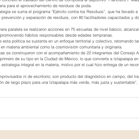
aria para el aprovechamiento de residuos de poda.
tegia se suma el programa “Ejército contra los Residuos”, que ha llevado a
 prevención y separación de residuos, con 80 facilitadores capacitados y do
a paralela se realizaron acciones en 75 escuelas de nivel básico, alcanzan
 promoviendo hábitos responsables desde edades tempranas.
esta política se sustenta en un enfoque territorial y colectivo, retomando tan
 en materia ambiental como la cosmovisión comunitaria y originaria.
icas se construyeron con el acompañamiento de 22 integrantes del Consejo A
primero de su tipo en la Ciudad de México, lo que convierte a Iztapalapa en 
 estrategia integral en la materia, motivo por el cual hizo entrega de un reco
mprovisados ni de escritorio; son producto del diagnóstico en campo, del tra
n de largo plazo para una Iztapalapa más verde, más justa y sustentable”, 