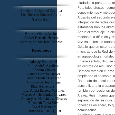
ciudadanía para apropiar
Para tales efectos, come
Abraham Mohamed Zamilpa
conocimientos y métodos
Lic. Ricardo Monreal Ávila
A través del segundo eje,
Articulista
integración de redes ciu
establecer hábitos altern
Sobre el tercer eje, la 
Ernesto Olmos Avalos.
mediante la difusión y d
Alitzel Herrada Herrera.
vez trasmiten los sabere
Garnica Muñoz José Antonio.
Detalló que en este rubr
Reporteros
mientras que la Red de H
en agroecología, fortalec
En ese sentido, dijo, se
Adonay Somoza H.
en centros de reclusión 
Lic. Andrés Aguilera.
Roberto Chávez
Destacó también el progr
Renato Corona Chávez
ampliando el acceso a l
Javier Méndez Camacho
Respecto de la salud comu
Gustavo Santos Zúñiga
sensibilizar a la ciudada
Blas. A Buendía †
también por acciones de 
​Lic. Alicia Barrera Martínez
Marcos A. Hernández Olivares
Alavez Ruiz Informó que,
Amaury A. Hernández Olivares
separación de residuos 
Elizabeth Tapia Silva
toneladas en enero, lo q
Ángel Bocanegra
comunitarios.
Fernando R. De Aguilar
Asimismo, señaló que se 