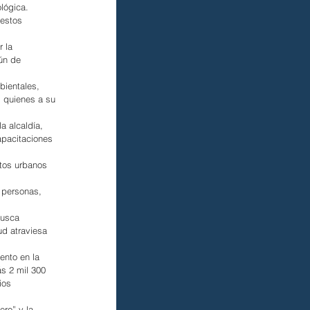
lógica.
 estos 
 la 
ún de 
bientales, 
, quienes a su 
a alcaldía, 
apacitaciones 
tos urbanos 
 personas, 
busca 
ud atraviesa 
ento en la 
s 2 mil 300 
ios 
ro” y la 