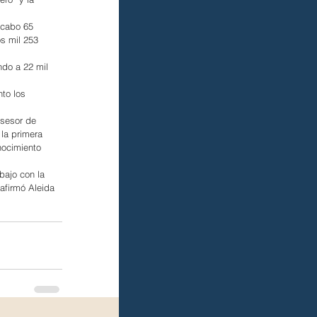
 cabo 65 
s mil 253 
do a 22 mil 
to los 
sesor de 
la primera 
nocimiento 
bajo con la 
afirmó Aleida 