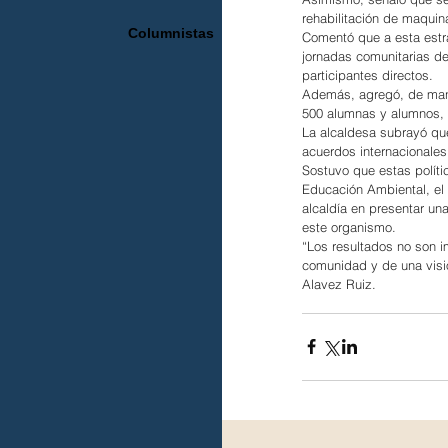
rehabilitación de maquin
Columnistas
Comentó que a esta estra
jornadas comunitarias de
participantes directos.
Además, agregó, de maner
500 alumnas y alumnos,
La alcaldesa subrayó que 
acuerdos internacionales
Sostuvo que estas polít
Educación Ambiental, el 
alcaldía en presentar una
este organismo.
“Los resultados no son i
comunidad y de una visió
Alavez Ruiz.