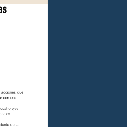
as
s acciones que 
ar con una 
cuatro ejes 
encias 
miento de la 