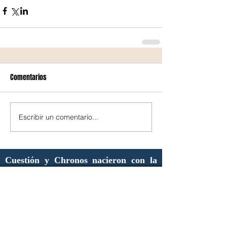
Comentarios
Escribir un comentario...
Cuestión y Chronos nacieron con la
idea de ser una voz crítica, no como
una acción de desprestigio visceral y
vacío; nuestra crítica irá con
propuestas que permitan a los
políticos reflexionar sobre las