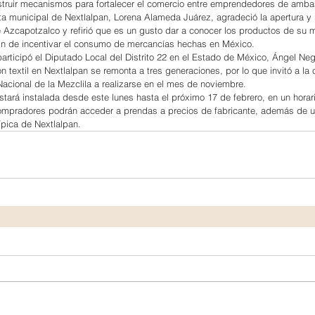
truir mecanismos para fortalecer el comercio entre emprendedores de amba
nta municipal de Nextlalpan, Lorena Alameda Juárez, agradeció la apertura y 
 Azcapotzalco y refirió que es un gusto dar a conocer los productos de su m
 fin de incentivar el consumo de mercancías hechas en México.
articipó el Diputado Local del Distrito 22 en el Estado de México, Ángel Neg
ón textil en Nextlalpan se remonta a tres generaciones, por lo que invitó a l
Nacional de la Mezclila a realizarse en el mes de noviembre.
estará instalada desde este lunes hasta el próximo 17 de febrero, en un horar
compradores podrán acceder a prendas a precios de fabricante, además de un
ípica de Nextlalpan.