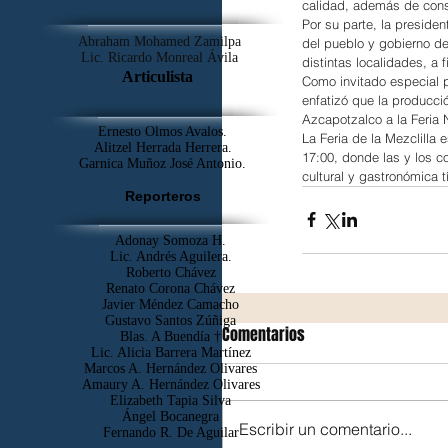
calidad, además de cons
Por su parte, la preside
Abraham Mohamed Zamilpa
del pueblo y gobierno de
Lic. Ricardo Monreal Ávila
distintas localidades, a
Articulista
Como invitado especial p
enfatizó que la producci
Azcapotzalco a la Feria 
Ernesto Olmos Avalos.
La Feria de la Mezclilla 
Alitzel Herrada Herrera.
17:00, donde las y los 
Garnica Muñoz José Antonio.
cultural y gastronómica t
Reporteros
Adonay Somoza H.
Lic. Andrés Aguilera.
Roberto Chávez
Renato Corona Chávez
Javier Méndez Camacho
Gustavo Santos Zúñiga
Comentarios
Blas. A Buendía †
​Lic. Alicia Barrera Martínez
Marcos A. Hernández Olivares
Amaury A. Hernández Olivares
Elizabeth Tapia Silva
Ángel Bocanegra
Escribir un comentario...
Fernando R. De Aguilar