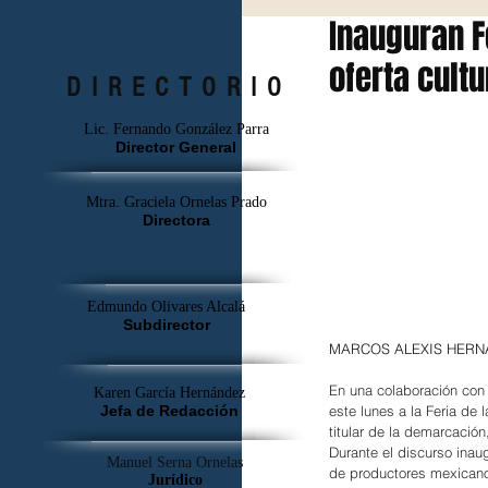
Inauguran F
oferta cultu
DIRECTORIO
Lic. Fernando González Parra
Director General
Mtra. Graciela Ornelas Prado
Directora
Edmundo Olivares Alcalá
Subdirector
MARCOS ALEXIS HERNANDEZ
En una colaboración con 
Karen García Hernández
este lunes a la Feria de 
Jefa de Redacción
titular de la demarcació
Durante el discurso inau
Manuel Serna Ornelas
de productores mexicano
Jurídico