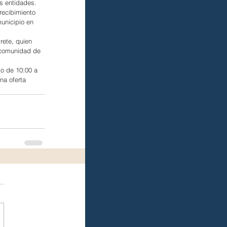
s entidades.
recibimiento 
unicipio en 
rete, quien 
a comunidad de 
io de 10:00 a 
a oferta 