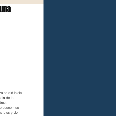
 una
lco dió inicio 
cia de la 
árez.
lo económico 
sibles y de 