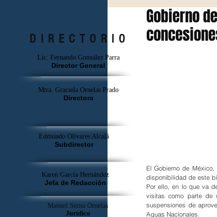
Gobierno de
concesione
DIRECTORIO
Lic. Fernando González Parra
Director General
Mtra. Graciela Ornelas Prado
Directora
Edmundo Olivares Alcalá
Subdirector
El Gobierno de México, 
Karen García Hernández
disponibilidad de este b
Jefa de Redacción
Por ello, en lo que va d
visitas como parte de 
suspensiones de aprovec
Manuel Serna Ornelas
Jurídico
Aguas Nacionales.