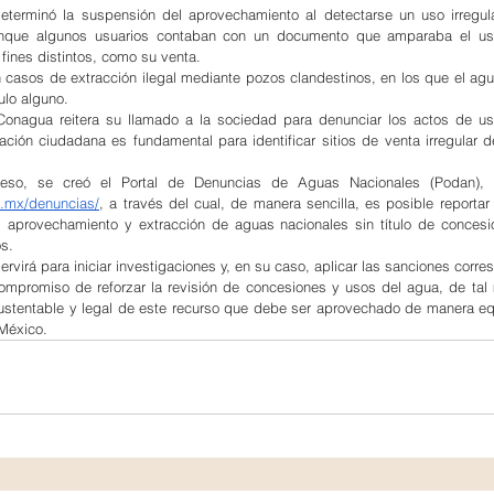
terminó la suspensión del aprovechamiento al detectarse un uso irregular
unque algunos usuarios contaban con un documento que amparaba el uso
 fines distintos, como su venta.
casos de extracción ilegal mediante pozos clandestinos, en los que el agua
tulo alguno.
 Conagua reitera su llamado a la sociedad para denunciar los actos de us
ación ciudadana es fundamental para identificar sitios de venta irregular de
b.mx/denuncias/
, a través del cual, de manera sencilla, es posible reportar 
, aprovechamiento y extracción de aguas nacionales sin título de concesió
os.
ervirá para iniciar investigaciones y, en su caso, aplicar las sanciones corre
ompromiso de reforzar la revisión de concesiones y usos del agua, de tal
ustentable y legal de este recurso que debe ser aprovechado de manera equi
 México.