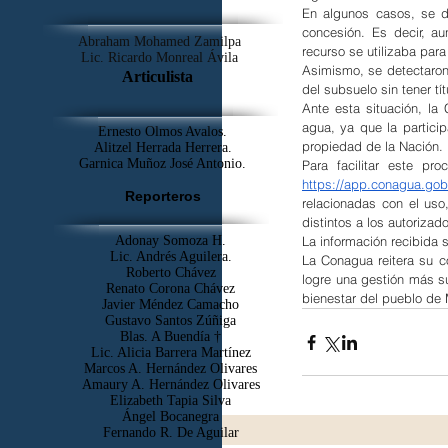
En algunos casos, se de
concesión. Es decir, a
Abraham Mohamed Zamilpa
recurso se utilizaba para
Lic. Ricardo Monreal Ávila
Asimismo, se detectaron 
Articulista
del subsuelo sin tener tí
Ante esta situación, la
agua, ya que la particip
Ernesto Olmos Avalos.
propiedad de la Nación.
Alitzel Herrada Herrera.
Garnica Muñoz José Antonio.
https://app.conagua.go
Reporteros
relacionadas con el uso
distintos a los autorizad
Adonay Somoza H.
La información recibida s
Lic. Andrés Aguilera.
La Conagua reitera su c
Roberto Chávez
logre una gestión más s
Renato Corona Chávez
bienestar del pueblo de
Javier Méndez Camacho
Gustavo Santos Zúñiga
Blas. A Buendía †
​Lic. Alicia Barrera Martínez
Marcos A. Hernández Olivares
Amaury A. Hernández Olivares
Elizabeth Tapia Silva
Ángel Bocanegra
Fernando R. De Aguilar