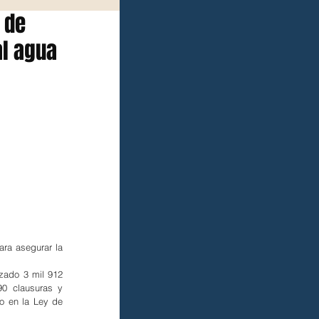
 de
l agua
ra asegurar la 
zado 3 mil 912 
0 clausuras y 
o en la Ley de 