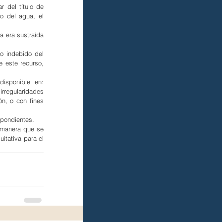
 del título de 
 del agua, el 
 era sustraída 
o indebido del 
 este recurso, 
Para facilitar este proceso, se creó el Portal de Denuncias de Aguas Nacionales (Podan), disponible en: 
irregularidades 
n, o con fines 
spondientes.
 manera que se 
tativa para el 