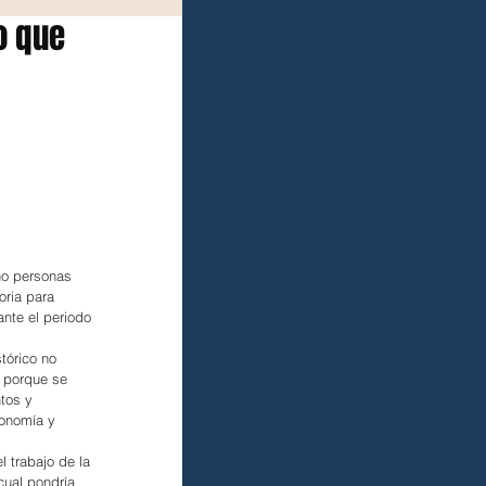
o que
ho personas 
ria para 
nte el periodo 
tórico no 
 porque se 
tos y 
tonomía y 
 trabajo de la 
cual pondría 