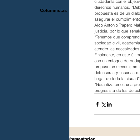
ciudadanía con el objeti
derechos humanos. “Debe
Columnistas
propuesta es de un diálo
asegurar el cumplimient
Aldo Antonio Trapero Ma
justicia, por lo que seña
“Tenemos que comprender
sociedad civil, academía
atender las necesidades
Finalmente, en este últi
con un enfoque de pedag
propuso un mecanismo in
defensoras y usuarias de
hogar de toda la ciudad”
”Garantizaremos una pres
progresista de los dere
Comentarios