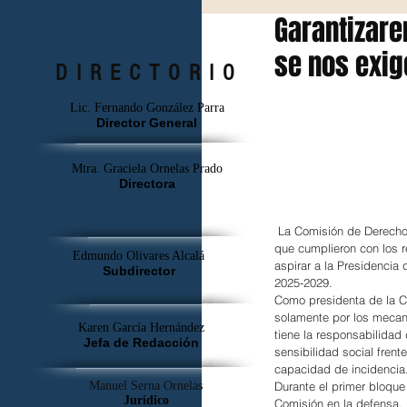
Garantizare
se nos exig
DIRECTORIO
Lic. Fernando González Parra
Director General
Mtra. Graciela Ornelas Prado
Directora
 La Comisión de Derecho
que cumplieron con los r
Edmundo Olivares Alcalá
aspirar a la Presidenci
Subdirector
2025-2029.
Como presidenta de la Co
solamente por los mecan
Karen García Hernández
tiene la responsabilidad
Jefa de Redacción
sensibilidad social frent
capacidad de incidencia
Manuel Serna Ornelas
Durante el primer bloque 
Jurídico
Comisión en la defensa, 