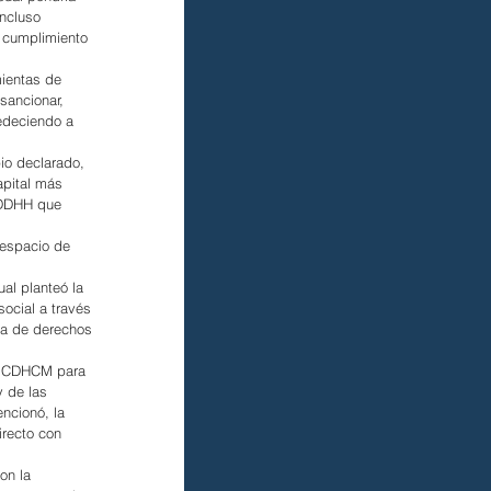
ncluso 
 cumplimiento 
ientas de 
sancionar, 
bedeciendo a 
io declarado, 
apital más 
 DDHH que 
espacio de 
 
al planteó la 
social a través 
ura de derechos 
la CDHCM para 
 de las 
ncionó, la 
recto con 
on la 