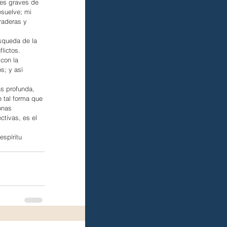
nes graves de 
suelve; mi 
raderas y 
squeda de la 
lictos. 
con la 
s; y así 
s profunda, 
 tal forma que 
onas 
ctivas, es el 
spíritu 