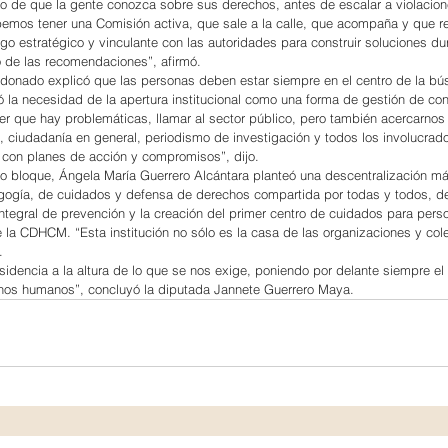
vo de que la gente conozca sobre sus derechos, antes de escalar a violacio
mos tener una Comisión activa, que sale a la calle, que acompaña y que re
go estratégico y vinculante con las autoridades para construir soluciones du
o de las recomendaciones”, afirmó.
ldonado explicó que las personas deben estar siempre en el centro de la bú
ló la necesidad de la apertura institucional como una forma de gestión de conf
 que hay problemáticas, llamar al sector público, pero también acercarnos 
, ciudadanía en general, periodismo de investigación y todos los involucrado
 con planes de acción y compromisos”, dijo.
mo bloque, Ángela María Guerrero Alcántara planteó una descentralización má
ogía, de cuidados y defensa de derechos compartida por todas y todos, de
tegral de prevención y la creación del primer centro de cuidados para pers
 la CDHCM. “Esta institución no sólo es la casa de las organizaciones y cole
.
idencia a la altura de lo que se nos exige, poniendo por delante siempre el e
chos humanos”, concluyó la diputada Jannete Guerrero Maya.