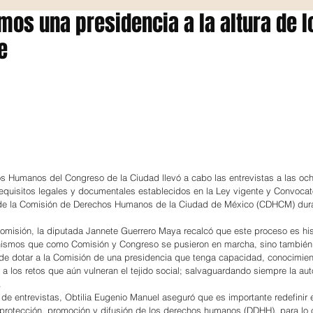
mos una presidencia a la altura de l
e
s Humanos del Congreso de la Ciudad llevó a cabo las entrevistas a las oc
equisitos legales y documentales establecidos en la Ley vigente y Convocato
a de la Comisión de Derechos Humanos de la Ciudad de México (CDHCM) dura
misión, la diputada Jannete Guerrero Maya recalcó que este proceso es his
ismos que como Comisión y Congreso se pusieron en marcha, sino también
 de dotar a la Comisión de una presidencia que tenga capacidad, conocimien
e a los retos que aún vulneran el tejido social; salvaguardando siempre la au
.
de entrevistas, Obtilia Eugenio Manuel aseguró que es importante redefinir el
protección, promoción y difusión de los derechos humanos (DDHH), para lo 