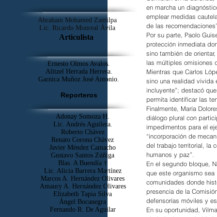
en marcha un diagnóstico
emplear medidas cautela
Abraham Mohamed Zamilpa
de las recomendaciones”
Lic. Ricardo Monreal Ávila
Por su parte, Paolo Guis
Articulista
protección inmediata don
sino también de orientar
las múltiples omisiones 
Ernesto Olmos Avalos.
Alitzel Herrada Herrera.
Mientras que Carlos Lóp
Garnica Muñoz José Antonio.
sino una realidad vivida
incluyente”; destacó qu
Reporteros
permita identificar las 
Finalmente, María Dolor
Adonay Somoza H.
diálogo plural con partic
Lic. Andrés Aguilera.
impedimentos para el eje
Roberto Chávez
“incorporación de mecanis
Renato Corona Chávez
del trabajo territorial, 
Javier Méndez Camacho
humanos y paz”.
Gustavo Santos Zúñiga
Blas. A Buendía †
En el segundo bloque, Na
​Lic. Alicia Barrera Martínez
que este organismo sea “
Marcos A. Hernández Olivares
comunidades donde histó
Amaury A. Hernández Olivares
presencia de la Comisió
Elizabeth Tapia Silva
defensorías móviles y e
Ángel Bocanegra
Fernando R. De Aguilar
En su oportunidad, Vilm