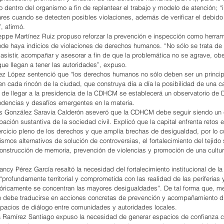
 dentro del organismo a fin de replantear el trabajo y modelo de atención; “i
res cuando se detecten posibles violaciones, además de verificar el debido
, afirmó.
eppe Martínez Ruiz propuso reforzar la prevención e inspección como herram
de haya indicios de violaciones de derechos humanos. “No sólo se trata de 
, asistir, acompañar y asesorar a fin de que la problemática no se agrave, o
que llegan a tener las autoridades”, expuso.
ez López sentenció que “los derechos humanos no sólo deben ser un princip
 en cada rincón de la ciudad, que construya día a día la posibilidad de una c
e de llegar a la presidencia de la CDHCM se establecerá un observatorio de
tendencias y desafíos emergentes en la materia.
es González Saravia Calderón aseveró que la CDHCM debe seguir siendo un 
ipación sustantiva de la sociedad civil. Explicó que la capital enfrenta retos e
rcicio pleno de los derechos y que amplía brechas de desigualdad, por lo cu
mos alternativos de solución de controversias, el fortalecimiento del tejido 
la construcción de memoria, prevención de violencias y promoción de una cult
ncy Pérez García resaltó la necesidad del fortalecimiento institucional de 
profundamente territorial y comprometida con las realidad de las periferias y
ricamente se concentran las mayores desigualdades”. De tal forma que, me
n debe traducirse en acciones concretas de prevención y acompañamiento di
spacios de diálogo entre comunidades y autoridades locales.
a Ramírez Santiago expuso la necesidad de generar espacios de confianza c